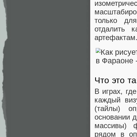
изометриче
масштабиро
только дл
отдалить к
артефактам
Что это т
В играх, гд
каждый виз
(тайлы) о
основании д
массивы) 
рядом в оп