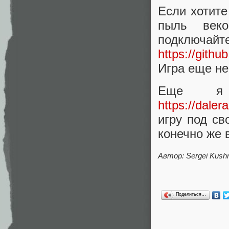
Если хотите
пыль век
подкл
https://gith
Игра еще не
Еще я 
https://daler
игру под св
конечно же 
Автор: Sergei Kush
Поделиться…