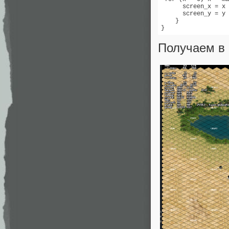
      screen_x = x 
      screen_y = y 
    }

}
Получаем в 