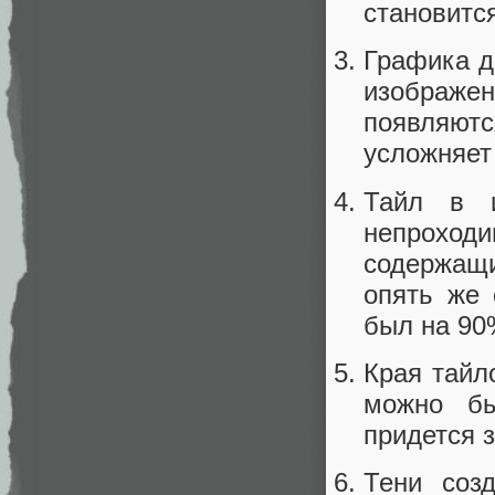
становитс
Графика д
изображен
появляют
усложняет
Тайл в 
непроходи
содержащи
опять же 
был на 90
Края тайл
можно бы
придется 
Тени соз