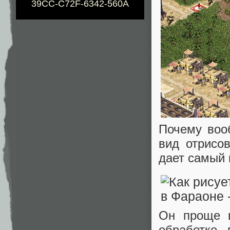
39CC-C72F-6342-560A
Почему воо
вид отрисо
дает самый 
Он проще в
обработке