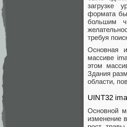
загрузке у
формата бы
большим ч
желательно
требуя поис
Основная 
массиве im
этом масси
Здания разм
области, по
UINT32 imag
Основной м
изменение в
рост травы