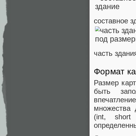
составное з
часть здани
Формат к
Размер карт
быть запо
впечатление
множества 
(int, sho
определенны