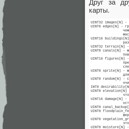
Друг за д
карты.
UINT32 images[N] - 
UINT8 edges[N] - гр
                чем
                мас
UINT16 buildings[N]
                раз
UINT32 terrain[N] -
UINT8 canals[N] - м
                пов
UINT16 figures[N] -
                пре
                сле
UINT8 sprite[N] - м
                для
UINT8 random[N] - с
                очи
INT8 desirability[N
UINT8 elevation[N] 
                что
UINT16 damage[N] - 
                ост
UINT8 canal_backup[
UINT8 floodplain_fe
                фер
UINT8 vegetation_gr
                это
UINT8 moisture[N] -