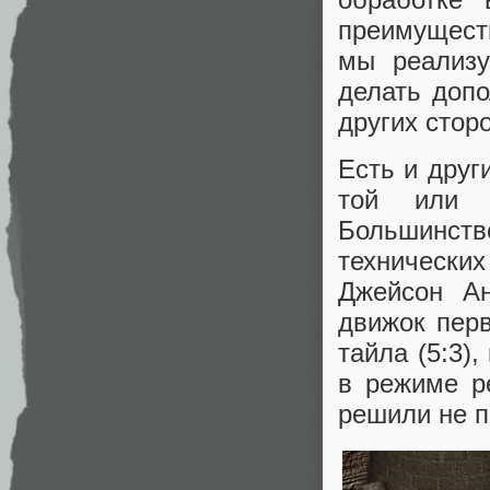
преимущест
мы реализу
делать допо
других сторо
Есть и друг
той или с
Большинств
технически
Джейсон Ан
движок перв
тайла (5:3)
в режиме р
решили не п