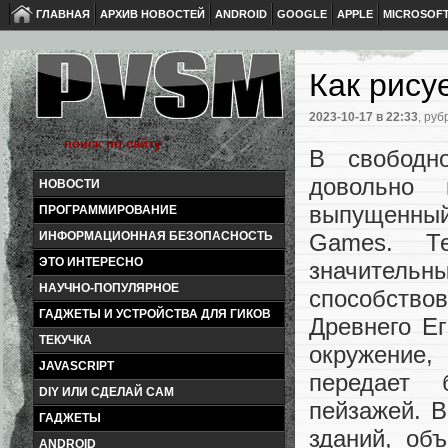
ГЛАВНАЯ
АРХИВ НОВОСТЕЙ
ANDROID
GOOGLE
APPLE
MICROSOF
Как рису
2023-10-17
в 22:33
, руб
В свободн
довольно 
НОВОСТИ
выпущенный
ПРОГРАММИРОВАНИЕ
Games. Т
ИНФОРМАЦИОННАЯ БЕЗОПАСНОСТЬ
ЭТО ИНТЕРЕСНО
значител
НАУЧНО-ПОПУЛЯРНОЕ
способств
ГАДЖЕТЫ И УСТРОЙСТВА ДЛЯ ГИКОВ
Древнего Ег
ТЕКУЧКА
окружение
JAVASCRIPT
передает 
DIY ИЛИ СДЕЛАЙ САМ
пейзажей. В
ГАДЖЕТЫ
зданий, об
ANDROID