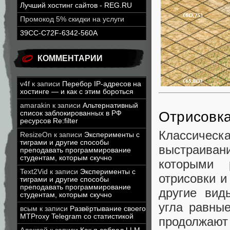
Лучший хостинг сайтов - REG.RU
Промокод 5% скидки на услуги
39CC-C72F-6342-560A
КОММЕНТАРИИ
v4f
к записи
Перебор IP-адресов на
хостинге — и как с этим бороться
amarakin
к записи
Альтернативный
Отрисовка
список заблокированных в РФ
ресурсов Re:filter
Классическ
ResizeOn
к записи
Эксперименты с
тиграми и другие способы
выстраива
преподавать программирование
студентам, которым скучно
которыми 
Text2Vid
к записи
Эксперименты с
отрисовки и
тиграми и другие способы
преподавать программирование
другие вид
студентам, которым скучно
угла равны
всым
к записи
Развёртывание своего
MTProxy Telegram со статистикой
продолжаю