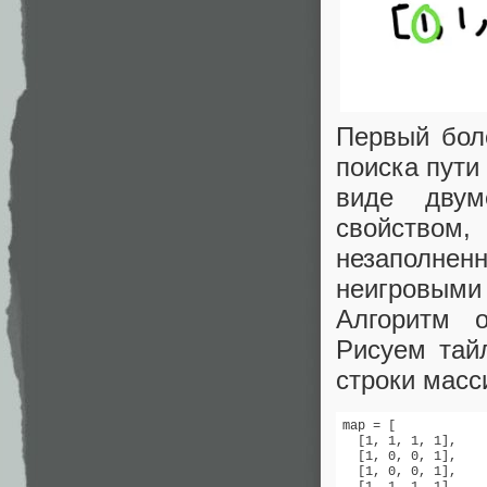
Первый боле
поиска пути
виде двум
свойство
незаполненн
неигровыми
Алгоритм о
Рисуем тай
строки масс
map = [

  [1, 1, 1, 1],

  [1, 0, 0, 1],

  [1, 0, 0, 1],
