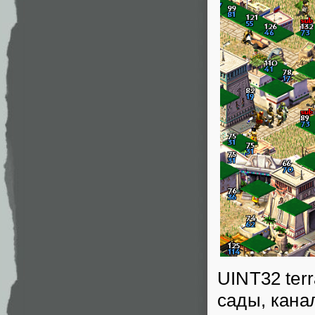
UINT32 terr
сады, канал