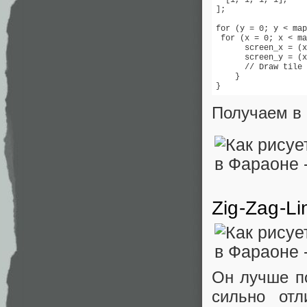
  [1, 1, 1, 1],

];

for (y = 0; y < map
 for (x = 0; x < ma
      screen_x = (x
      screen_y = (x
      // Draw tile 
    }

}
Получаем в 
Zig-Zag-Li
Он лучше п
сильно отл