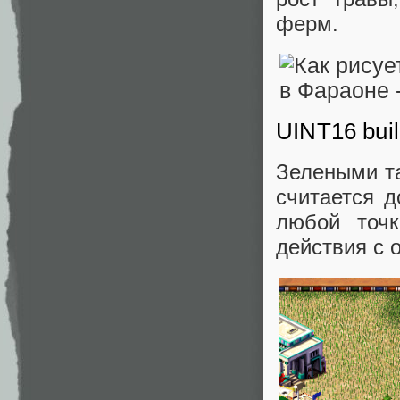
ферм.
UINT16 buil
Зелеными та
считается д
любой точк
действия с 