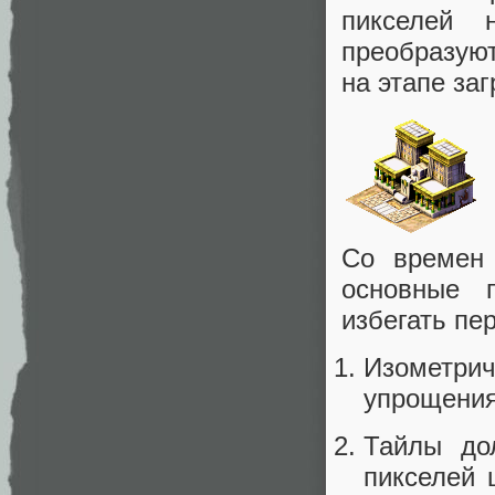
пикселей 
преобразую
на этапе заг
Со времен 
основные 
избегать пе
Изометри
упрощения
Тайлы до
пикселей 