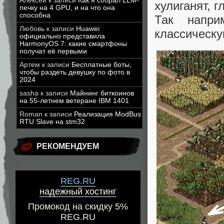
Алексей
к записи
Как я собрал LLM-
хулиганят, 
печку на 4 GPU, и на что она
способна
Так напри
Любовь
к записи
Huawei
классическу
официально представила
HarmonyOS 7: какие смартфоны
получат её первыми
Артем
к записи
Бесплатные боты,
чтобы раздеть девушку по фото в
2024
sasha
к записи
Майнинг биткоинов
на 55-летнем ветеране IBM 1401
Roman
к записи
Реализация ModBus
RTU Slave на stm32
РЕКОМЕНДУЕМ
REG.RU
надежный хостинг
Промокод на скидку 5%
REG.RU