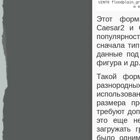
UINT8 floodplain_gr
                и е
Этот форм
Caesar2 и 
популярно
сначала тип
данные под
фигура и др
Такой фор
разнород
использова
размера пр
требуют доп
это еще н
загружать 
было одним