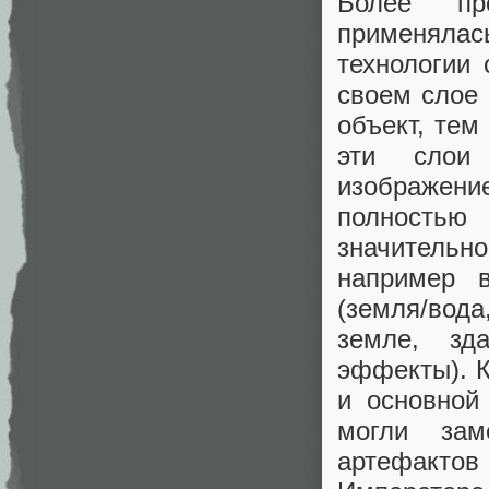
Более про
применяла
технологии 
своем слое 
объект, тем
эти слои
изображение
полность
значительн
например 
(земля/вод
земле, зд
эффекты). К
и основной
могли зам
артефактов