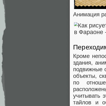
Анимация ра
Переходим
Кроме непо
здания, ани
подвижные о
объекты, ск
по отноше
расположен
учитывать э
тайлов и о