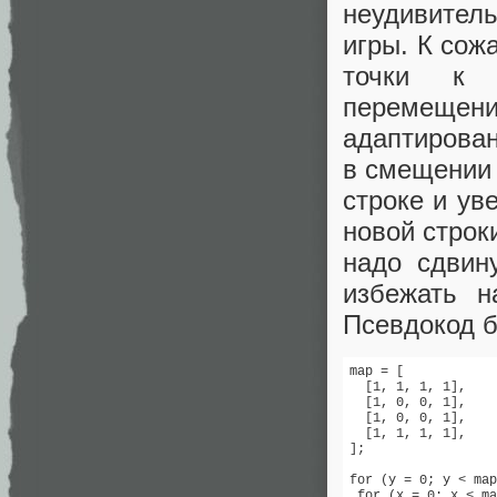
неудивител
игры. К сож
точки к 
перемещен
адаптирован
в смещении 
строке и ув
новой строк
надо сдвин
избежать н
Псевдокод 
map = [

  [1, 1, 1, 1],

  [1, 0, 0, 1],

  [1, 0, 0, 1],

  [1, 1, 1, 1],

];

for (y = 0; y < map
 for (x = 0; x < ma