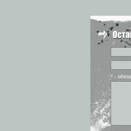
* - обя