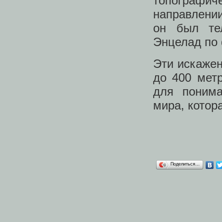
топографич
направлени
он был тел
Энцелад по
Эти искаже
до 400 мет
для понима
мира, котор
Поделиться…