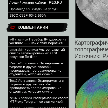
Лучший хостинг сайтов - REG.RU
Промокод 5% скидки на услуги
39CC-C72F-6342-560A
КОММЕНТАРИИ
v4f
к записи
Перебор IP-адресов на
Картографи
хостинге — и как с этим бороться
топографич
amarakin
к записи
Альтернативный
список заблокированных в РФ
Источник: Pa
ресурсов Re:filter
ResizeOn
к записи
Эксперименты с
тиграми и другие способы
преподавать программирование
студентам, которым скучно
Text2Vid
к записи
Эксперименты с
тиграми и другие способы
преподавать программирование
студентам, которым скучно
всым
к записи
Развёртывание своего
MTProxy Telegram со статистикой