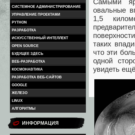
Самыми яр
СИСТЕМНОЕ АДМИНИСТРИРОВАНИЕ
овальные в
УПРАВЛЕНИЕ ПРОЕКТАМИ
1,5 килом
PYTHON
предварите
РАЗРАБОТКА
поверхности
ИСКУССТВЕННЫЙ ИНТЕЛЛЕКТ
таких впад
OPEN SOURCE
что эти бол
БУДУЩЕЕ ЗДЕСЬ
одной стор
ВЕБ-РАЗРАБОТКА
увидеть ещё
КОСМОНАВТИКА
РАЗРАБОТКА ВЕБ-САЙТОВ
GOOGLE
ЖЕЛЕЗО
LINUX
АЛГОРИТМЫ
ИНФОРМАЦИЯ