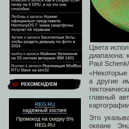
Алексей
к записи
Как я собрал LLM-
печку на 4 GPU, и на что она
способна
Любовь
к записи
Huawei
официально представила
HarmonyOS 7: какие смартфоны
получат её первыми
Артем
к записи
Бесплатные боты,
чтобы раздеть девушку по фото в
Цвета испол
2024
sasha
к записи
Майнинг биткоинов
диапазона: 
на 55-летнем ветеране IBM 1401
Paul Schenk/
Roman
к записи
Реализация ModBus
RTU Slave на stm32
«Некоторые
а другие и
РЕКОМЕНДУЕМ
тектоничес
главный ав
картографии
REG.RU
надежный хостинг
Это указыв
Промокод на скидку 5%
океане Эн
REG.RU