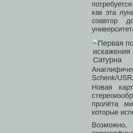
потребуется
как эта лун
соавтор д
университет
Анаглифичес
Schenk/USRA-
Новая кар
стереоизо
пролёта ми
которые исп
Возможно