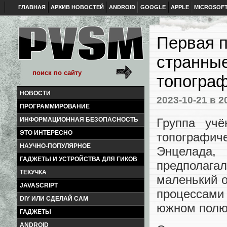
ГЛАВНАЯ
АРХИВ НОВОСТЕЙ
ANDROID
GOOGLE
APPLE
MICROSOF
Первая п
странные
топогра
НОВОСТИ
2023-10-21
в 2
ПРОГРАММИРОВАНИЕ
Группа уч
ИНФОРМАЦИОННАЯ БЕЗОПАСНОСТЬ
ЭТО ИНТЕРЕСНО
топографич
НАУЧНО-ПОПУЛЯРНОЕ
Энцелада,
ГАДЖЕТЫ И УСТРОЙСТВА ДЛЯ ГИКОВ
предполагал
ТЕКУЧКА
маленький 
JAVASCRIPT
процессами
DIY ИЛИ СДЕЛАЙ САМ
южном полю
ГАДЖЕТЫ
ANDROID