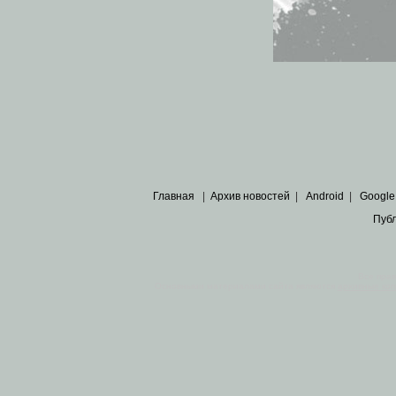
Главная
|
Архив новостей
|
Android
|
Google
Пуб
Все пра
Основными материалами сайта являются
архивные ко