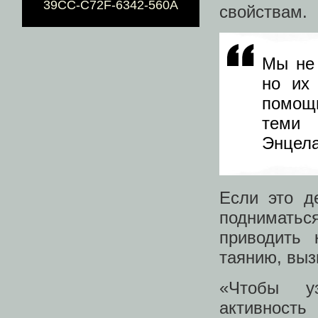
39CC-C72F-6342-560A
свойствам.
Мы не 
но их
помощ
теми 
Энцел
Если это д
подниматься
приводить 
таянию, выз
«Чтобы уз
активност