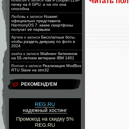
Читать по
Алексей
к записи
Как я собрал LLM-
печку на 4 GPU, и на что она
способна
Любовь
к записи
Huawei
официально представила
HarmonyOS 7: какие смартфоны
получат её первыми
Артем
к записи
Бесплатные боты,
чтобы раздеть девушку по фото в
2024
sasha
к записи
Майнинг биткоинов
на 55-летнем ветеране IBM 1401
Roman
к записи
Реализация ModBus
RTU Slave на stm32
РЕКОМЕНДУЕМ
REG.RU
надежный хостинг
Промокод на скидку 5%
REG.RU