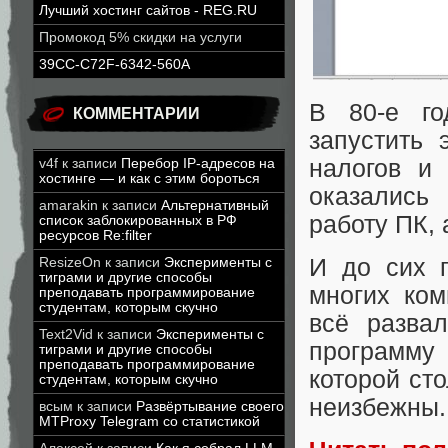
Лучший хостинг сайтов - REG.RU
Промокод 5% скидки на услуги
39CC-C72F-6342-560A
В 80-е го
КОММЕНТАРИИ
запустить 
налогов и 
v4f
к записи
Перебор IP-адресов на
хостинге — и как с этим бороться
оказались
amarakin
к записи
Альтернативный
работу ПК, 
список заблокированных в РФ
ресурсов Re:filter
И до сих 
ResizeOn
к записи
Эксперименты с
тиграми и другие способы
многих ком
преподавать программирование
студентам, которым скучно
всё разва
Text2Vid
к записи
Эксперименты с
программу
тиграми и другие способы
преподавать программирование
которой сто
студентам, которым скучно
неизбежны.
всым
к записи
Развёртывание своего
MTProxy Telegram со статистикой