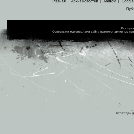
Главная
|
Архив новостей
|
Android
|
Google
Пуб
Все пра
Основными материалами сайта являются
архивные ко
https://ajax.