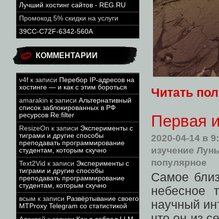
Лучший хостинг сайтов - REG.RU
Промокод 5% скидки на услуги
39CC-C72F-6342-560A
КОММЕНТАРИИ
v4f
к записи
Перебор IP-адресов на
хостинге — и как с этим бороться
Читать по
amarakin
к записи
Альтернативный
список заблокированных в РФ
ресурсов Re:filter
Первая и
ResizeOn
к записи
Эксперименты с
тиграми и другие способы
2020-04-14
в 9
преподавать программирование
изучение Лун
студентам, которым скучно
популярное
Text2Vid
к записи
Эксперименты с
тиграми и другие способы
Самое близ
преподавать программирование
студентам, которым скучно
небесное 
всым
к записи
Развёртывание своего
научный ин
MTProxy Telegram со статистикой
что он из 