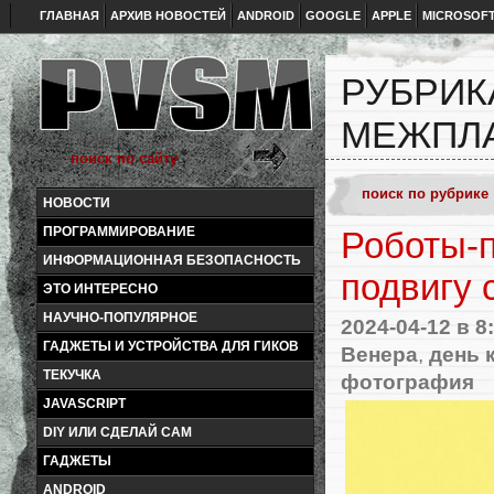
ГЛАВНАЯ
АРХИВ НОВОСТЕЙ
ANDROID
GOOGLE
APPLE
MICROSOF
РУБРИК
МЕЖПЛ
НОВОСТИ
ПРОГРАММИРОВАНИЕ
Роботы-п
ИНФОРМАЦИОННАЯ БЕЗОПАСНОСТЬ
подвигу 
ЭТО ИНТЕРЕСНО
НАУЧНО-ПОПУЛЯРНОЕ
2024-04-12
в 8
ГАДЖЕТЫ И УСТРОЙСТВА ДЛЯ ГИКОВ
Венера
,
день 
ТЕКУЧКА
фотография
JAVASCRIPT
DIY ИЛИ СДЕЛАЙ САМ
ГАДЖЕТЫ
ANDROID