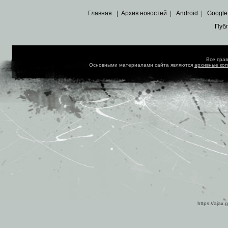
Главная
|
Архив новостей
|
Android
|
Google
Пуб
Все пра
Основными материалами сайта являются
архивные ко
https://ajax.