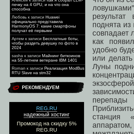
Алексей
к записи
Как я собрал LLM-
печку на 4 GPU, и на что она
ловушками
способна
результат
Любовь
к записи
Huawei
официально представила
поднята из
HarmonyOS 7: какие смартфоны
получат её первыми
совпадает л
Артем
к записи
Бесплатные боты,
как появи
чтобы раздеть девушку по фото в
2024
удобно буд
sasha
к записи
Майнинг биткоинов
или делать
на 55-летнем ветеране IBM 1401
Луны подн
Roman
к записи
Реализация ModBus
RTU Slave на stm32
концентра
экзосфер
РЕКОМЕНДУЕМ
зависимости
перепад
Приблизит
REG.RU
надежный хостинг
станция 
Промокод на скидку 5%
аппаратом,
REG.RU
межпланетн