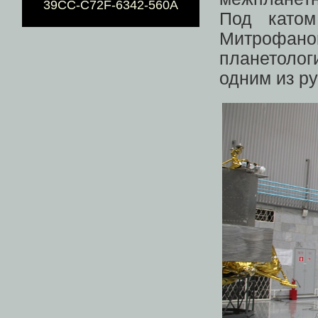
39CC-C72F-6342-560A
Под катом
Митрофа
планетолог
одним из р