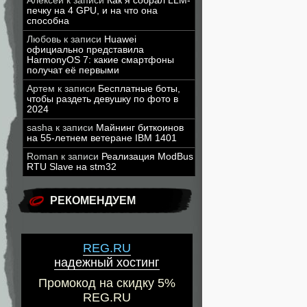
Алексей
к записи
Как я собрал LLM-
печку на 4 GPU, и на что она
способна
Любовь
к записи
Huawei
официально представила
HarmonyOS 7: какие смартфоны
получат её первыми
Артем
к записи
Бесплатные боты,
чтобы раздеть девушку по фото в
2024
sasha
к записи
Майнинг биткоинов
на 55-летнем ветеране IBM 1401
Roman
к записи
Реализация ModBus
RTU Slave на stm32
РЕКОМЕНДУЕМ
REG.RU
надежный хостинг
Промокод на скидку 5%
REG.RU