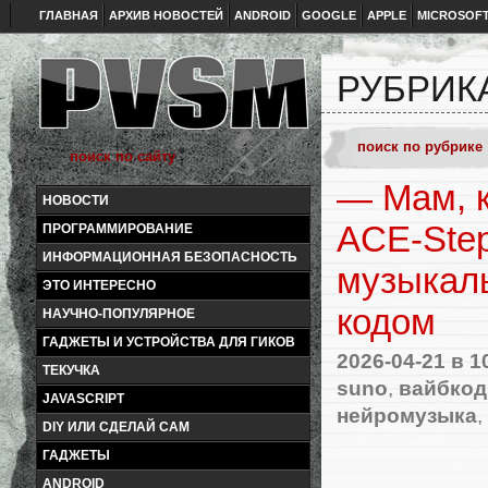
ГЛАВНАЯ
АРХИВ НОВОСТЕЙ
ANDROID
GOOGLE
APPLE
MICROSOF
РУБРИК
— Мам, к
НОВОСТИ
ACE‑Ste
ПРОГРАММИРОВАНИЕ
ИНФОРМАЦИОННАЯ БЕЗОПАСНОСТЬ
музыкал
ЭТО ИНТЕРЕСНО
кодом
НАУЧНО-ПОПУЛЯРНОЕ
ГАДЖЕТЫ И УСТРОЙСТВА ДЛЯ ГИКОВ
2026-04-21
в 1
ТЕКУЧКА
suno
,
вайбкод
JAVASCRIPT
нейромузыка
,
DIY ИЛИ СДЕЛАЙ САМ
ГАДЖЕТЫ
ANDROID