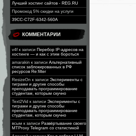
Лучший хостинг сайтов - REG.RU
Промокод 5% скидки на услуги
39CC-C72F-6342-560A
КОММЕНТАРИИ
v4f
к записи
Перебор IP-адресов на
хостинге — и как с этим бороться
amarakin
к записи
Альтернативный
список заблокированных в РФ
ресурсов Re:filter
ResizeOn
к записи
Эксперименты с
тиграми и другие способы
преподавать программирование
студентам, которым скучно
Text2Vid
к записи
Эксперименты с
тиграми и другие способы
преподавать программирование
студентам, которым скучно
всым
к записи
Развёртывание своего
MTProxy Telegram со статистикой