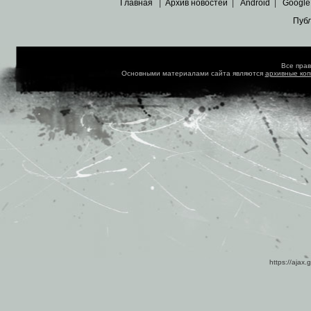
Главная
|
Архив новостей
|
Android
|
Google
Пуб
Все пра
Основными материалами сайта являются
архивные ко
https://ajax.