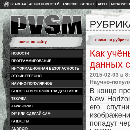
ГЛАВНАЯ
АРХИВ НОВОСТЕЙ
ANDROID
GOOGLE
APPLE
MICROSOF
РУБРИК
Как учён
НОВОСТИ
ПРОГРАММИРОВАНИЕ
данных с
ИНФОРМАЦИОННАЯ БЕЗОПАСНОСТЬ
2015-02-03
в 8
ЭТО ИНТЕРЕСНО
Научно-попул
НАУЧНО-ПОПУЛЯРНОЕ
В конце пр
ГАДЖЕТЫ И УСТРОЙСТВА ДЛЯ ГИКОВ
New Horizo
ТЕКУЧКА
его спутн
JAVASCRIPT
изображени
DIY ИЛИ СДЕЛАЙ САМ
ГАДЖЕТЫ
попадут че
ANDROID