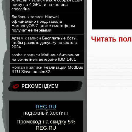
Алексей
к записи
Как я собрал LLM-
печку на 4 GPU, и на что она
способна
Любовь
к записи
Huawei
официально представила
HarmonyOS 7: какие смартфоны
получат её первыми
Читать по
Артем
к записи
Бесплатные боты,
чтобы раздеть девушку по фото в
2024
sasha
к записи
Майнинг биткоинов
на 55-летнем ветеране IBM 1401
Roman
к записи
Реализация ModBus
RTU Slave на stm32
РЕКОМЕНДУЕМ
REG.RU
надежный хостинг
Промокод на скидку 5%
REG.RU