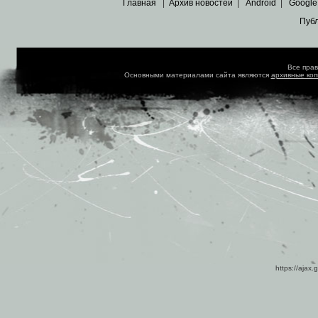
Главная
|
Архив новостей
|
Android
|
Google
Пуб
Все пра
Основными материалами сайта являются
архивные ко
https://ajax.