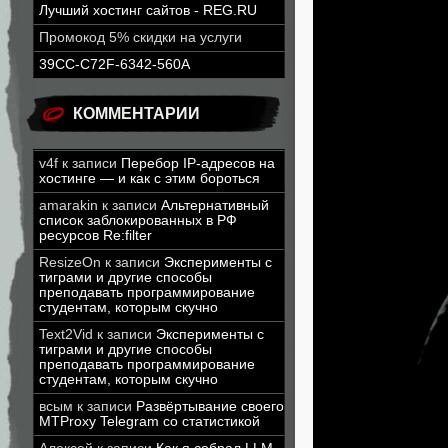
Лучший хостинг сайтов - REG.RU
Промокод 5% скидки на услуги
39CC-C72F-6342-560A
КОММЕНТАРИИ
v4f
к записи
Перебор IP-адресов на
хостинге — и как с этим бороться
amarakin
к записи
Альтернативный
список заблокированных в РФ
ресурсов Re:filter
ResizeOn
к записи
Эксперименты с
тиграми и другие способы
преподавать программирование
студентам, которым скучно
Text2Vid
к записи
Эксперименты с
тиграми и другие способы
преподавать программирование
студентам, которым скучно
всым
к записи
Развёртывание своего
MTProxy Telegram со статистикой