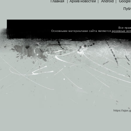
Главная
|
Архив новостей
|
Android
|
Google
Пуб
Все пра
Основными материалами сайта являются
архивные ко
https://ajax.