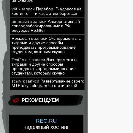
на коленке
v4f
к записи
Перебор IP-адресов на
хостинге — и как с этим бороться
amarakin
к записи
Альтернативный
список заблокированных в РФ
ресурсов Re:filter
ResizeOn
к записи
Эксперименты с
тиграми и другие способы
преподавать программирование
студентам, которым скучно
Text2Vid
к записи
Эксперименты с
тиграми и другие способы
преподавать программирование
студентам, которым скучно
всым
к записи
Развёртывание своего
MTProxy Telegram со статистикой
РЕКОМЕНДУЕМ
REG.RU
надежный хостинг