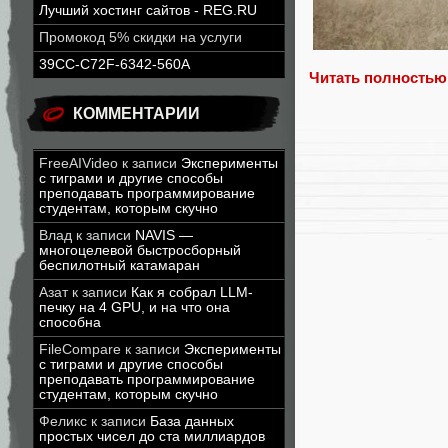
Лучший хостинг сайтов - REG.RU
Промокод 5% скидки на услуги
39CC-C72F-6342-560A
Читать полностью
КОММЕНТАРИИ
FreeAIVideo
к записи
Эксперименты
с тиграми и другие способы
преподавать программирование
студентам, которым скучно
Влад
к записи
NAVIS —
многоцелевой быстросборный
беспилотный катамаран
Азат
к записи
Как я собрал LLM-
печку на 4 GPU, и на что она
способна
FileCompare
к записи
Эксперименты
с тиграми и другие способы
преподавать программирование
студентам, которым скучно
Феликс
к записи
База данных
простых чисел до ста миллиардов