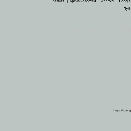
Главная
|
Архив новостей
|
Android
|
Google
Пуб
Все пра
Основными материалами сайта являются
архивные ко
https://ajax.