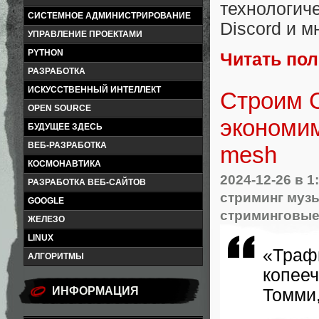
технологиче
СИСТЕМНОЕ АДМИНИСТРИРОВАНИЕ
Discord и м
УПРАВЛЕНИЕ ПРОЕКТАМИ
PYTHON
Читать по
РАЗРАБОТКА
ИСКУССТВЕННЫЙ ИНТЕЛЛЕКТ
Строим 
OPEN SOURCE
экономи
БУДУЩЕЕ ЗДЕСЬ
ВЕБ-РАЗРАБОТКА
mesh
КОСМОНАВТИКА
2024-12-26
в 1
РАЗРАБОТКА ВЕБ-САЙТОВ
стриминг муз
GOOGLE
стриминговые
ЖЕЛЕЗО
LINUX
«Траф
АЛГОРИТМЫ
копееч
ИНФОРМАЦИЯ
Томми