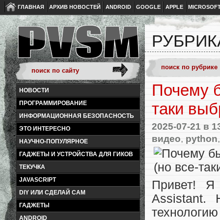
ГЛАВНАЯ
АРХИВ НОВОСТЕЙ
ANDROID
GOOGLE
APPLE
MICROSOF
РУБРИК
Почему б
НОВОСТИ
ПРОГРАММИРОВАНИЕ
таки выб
ИНФОРМАЦИОННАЯ БЕЗОПАСНОСТЬ
2025-07-21
в 1
ЭТО ИНТЕРЕСНО
видео
,
python
НАУЧНО-ПОПУЛЯРНОЕ
ГАДЖЕТЫ И УСТРОЙСТВА ДЛЯ ГИКОВ
ТЕКУЧКА
JAVASCRIPT
Привет! Я
DIY ИЛИ СДЕЛАЙ САМ
Assistant
ГАДЖЕТЫ
технолог
ANDROID