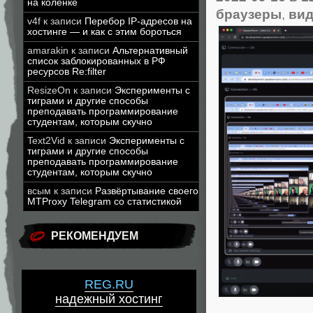
на коленке
браузеры
,
вид
v4f
к записи
Перебор IP-адресов на
хостинге — и как с этим бороться
amarakin
к записи
Альтернативный
список заблокированных в РФ
ресурсов Re:filter
ResizeOn
к записи
Эксперименты с
тиграми и другие способы
преподавать программирование
студентам, которым скучно
Text2Vid
к записи
Эксперименты с
тиграми и другие способы
преподавать программирование
студентам, которым скучно
всым
к записи
Развёртывание своего
MTProxy Telegram со статистикой
РЕКОМЕНДУЕМ
REG.RU
надежный хостинг