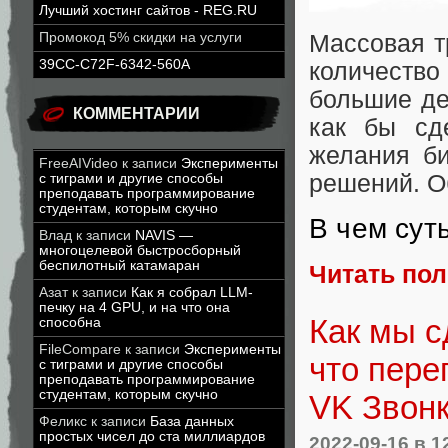
Лучший хостинг сайтов - REG.RU
Промокод 5% скидки на услуги
Массовая т
39CC-C72F-6342-560A
количеств
большие де
КОММЕНТАРИИ
как бы сд
желания би
FreeAIVideo
к записи
Эксперименты
решений. О
с тиграми и другие способы
преподавать программирование
студентам, которым скучно
В чем сут
Влад
к записи
NAVIS —
многоцелевой быстросборный
беспилотный катамаран
Читать по
Азат
к записи
Как я собрал LLM-
печку на 4 GPU, и на что она
Как мы 
способна
FileCompare
к записи
Эксперименты
что пере
с тиграми и другие способы
преподавать программирование
студентам, которым скучно
VK Звон
Феликс
к записи
База данных
простых чисел до ста миллиардов
2022-09-16
в 1