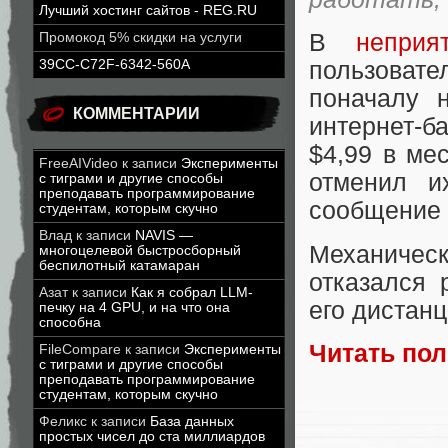
Лучший хостинг сайтов - REG.RU
В
неприя
Промокод 5% скидки на услуги
39CC-C72F-6342-560A
пользовате
поначалу 
КОММЕНТАРИИ
интернет-б
$4,99 в ме
FreeAIVideo
к записи
Эксперименты
отменил и
с тиграми и другие способы
преподавать программирование
сообщение (
студентам, которым скучно
Влад
к записи
NAVIS —
Механическ
многоцелевой быстросборный
беспилотный катамаран
отказался 
Азат
к записи
Как я собрал LLM-
его дистан
печку на 4 GPU, и на что она
способна
Читать по
FileCompare
к записи
Эксперименты
с тиграми и другие способы
преподавать программирование
студентам, которым скучно
Феликс
к записи
База данных
простых чисел до ста миллиардов