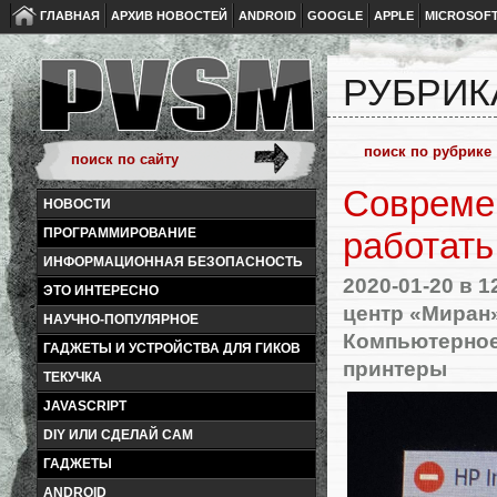
ГЛАВНАЯ
АРХИВ НОВОСТЕЙ
ANDROID
GOOGLE
APPLE
MICROSOF
РУБРИК
Совреме
НОВОСТИ
ПРОГРАММИРОВАНИЕ
работать
ИНФОРМАЦИОННАЯ БЕЗОПАСНОСТЬ
2020-01-20
в 1
ЭТО ИНТЕРЕСНО
центр «Миран
НАУЧНО-ПОПУЛЯРНОЕ
Компьютерное
ГАДЖЕТЫ И УСТРОЙСТВА ДЛЯ ГИКОВ
принтеры
ТЕКУЧКА
JAVASCRIPT
DIY ИЛИ СДЕЛАЙ САМ
ГАДЖЕТЫ
ANDROID