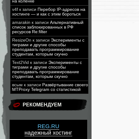
на коленке
v4f
к записи
Перебор IP-адресов на
хостинге — и как с этим бороться
amarakin
к записи
Альтернативный
список заблокированных в РФ
ресурсов Re:filter
ResizeOn
к записи
Эксперименты с
тиграми и другие способы
преподавать программирование
студентам, которым скучно
Text2Vid
к записи
Эксперименты с
тиграми и другие способы
преподавать программирование
студентам, которым скучно
всым
к записи
Развёртывание своего
MTProxy Telegram со статистикой
РЕКОМЕНДУЕМ
REG.RU
надежный хостинг