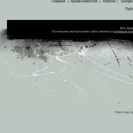
Главная
|
Архив новостей
|
Android
|
Google
Пуб
Все пра
Основными материалами сайта являются
архивные ко
https://ajax.