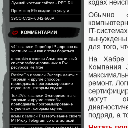
кодах неисп
Лучший хостинг сайтов - REG.RU
Промокод 5% скидки на услуги
Обычно «
39CC-C72F-6342-560A
компьютерн
IT-систе
КОММЕНТАРИИ
вынуждены 
для того, ч
v4f
к записи
Перебор IP-адресов на
хостинге — и как с этим бороться
На Хабр
amarakin
к записи
Альтернативный
список заблокированных в РФ
Компания 
ресурсов Re:filter
максималь
ResizeOn
к записи
Эксперименты с
тиграми и другие способы
ремонт. Лог
преподавать программирование
студентам, которым скучно
сертифици
Text2Vid
к записи
Эксперименты с
могут о
тиграми и другие способы
преподавать программирование
диагности
студентам, которым скучно
подряд, а 
всым
к записи
Развёртывание своего
MTProxy Telegram со статистикой
Читать по