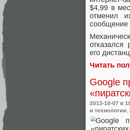
$4,99 в ме
отменил и
сообщение (
Механическ
отказался 
его дистан
Читать по
Google п
«пиратск
2013-10-07
в 1
и технологии
,