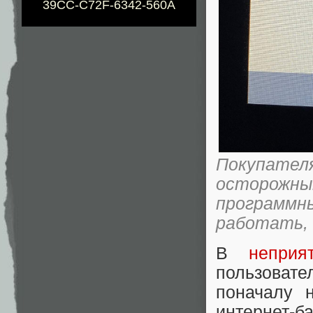
39CC-C72F-6342-560A
Покупате
осторожн
программ
работать, 
В
неприя
пользовате
поначалу 
интернет-б