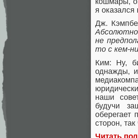
кошмары, он
я оказался 
Дж. Кэмпб
Абсолютно,
не предпол
то с кем-н
Ким: Ну, б
однажды, и
медиакомп
юридически
наши сове
будучи з
оберегает 
сторон, та
Читать по