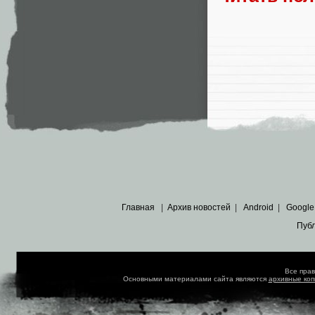
Главная
|
Архив новостей
|
Android
|
Google
Пуб
Все пра
Основными материалами сайта являются
архивные ко