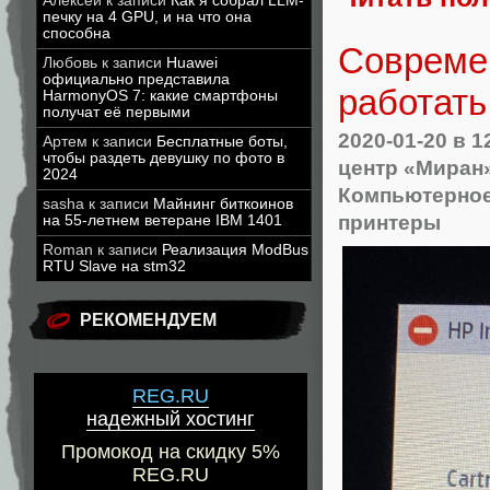
Алексей
к записи
Как я собрал LLM-
печку на 4 GPU, и на что она
способна
Совреме
Любовь
к записи
Huawei
официально представила
работать
HarmonyOS 7: какие смартфоны
получат её первыми
2020-01-20
в 1
Артем
к записи
Бесплатные боты,
чтобы раздеть девушку по фото в
центр «Миран
2024
Компьютерное
sasha
к записи
Майнинг биткоинов
принтеры
на 55-летнем ветеране IBM 1401
Roman
к записи
Реализация ModBus
RTU Slave на stm32
РЕКОМЕНДУЕМ
REG.RU
надежный хостинг
Промокод на скидку 5%
REG.RU