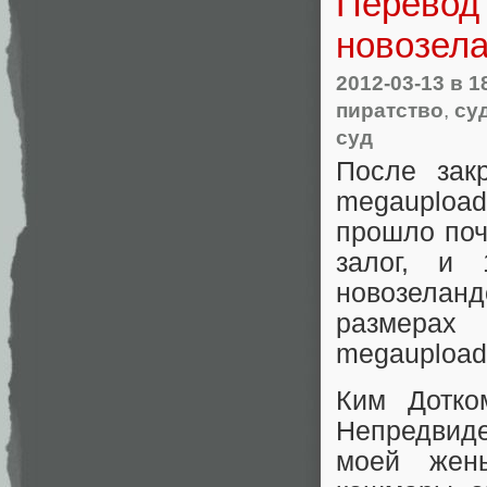
Перевод
новозела
2012-03-13
в 1
пиратство
,
су
суд
После зак
megauploa
прошло поч
залог, и
новозелан
размерах
megaupload
Ким Дотко
Непредвид
моей жены