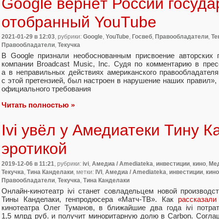
Google вернёт России госуда
отобранный YouTube
2021-01-29
в 12:03
, рубрики:
Google
,
YouTube
,
Госвеб
,
Правообладатели
,
Те
Правообладатели
,
Текучка
В Google признали необоснованным присвоение авторских 
компании Broadcast Music
,
Inc. Судя по комментарию в прес
а в неправильных действиях американского правообладателя.
с этой претензией
,
был настроен в нарушение наших правил»,
официального требования
Читать полностью »
Ivi увёл у Амедиатеки Тину К
эротикой
2019-12-06
в 11:21
, рубрики:
ivi
,
Амедиа / Amediateka
,
инвестиции
,
кино
,
Ме
Текучка
,
Тина Канделаки
, метки:
IVI
,
Амедиа / Amediateka
,
инвестиции
,
кино
Правообладатели
,
Текучка
,
Тина Канделаки
Онлайн-кинотеатр ivi станет совладельцем новой производст
Тины Канделаки
,
генпродюсера
«
Матч-ТВ». Как
рассказали
кинотеатра Олег Туманов
,
в ближайшие два года ivi потра
1,5 млрд руб. и получит миноритарную долю в Carbon. Согла