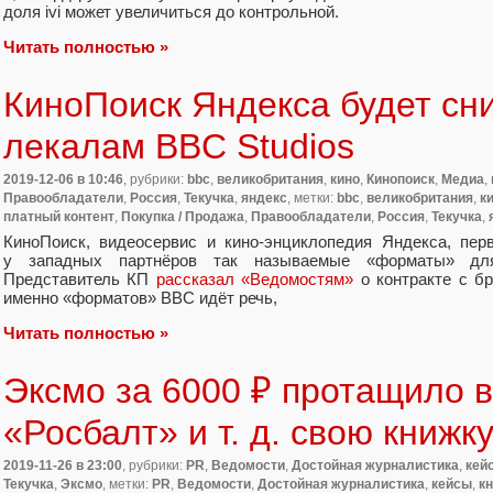
доля ivi может увеличиться до контрольной.
Читать полностью »
КиноПоиск Яндекса будет сни
лекалам BBC Studios
2019-12-06
в 10:46
, рубрики:
bbc
,
великобритания
,
кино
,
Кинопоиск
,
Медиа
,
Правообладатели
,
Россия
,
Текучка
,
яндекс
, метки:
bbc
,
великобритания
,
к
платный контент
,
Покупка / Продажа
,
Правообладатели
,
Россия
,
Текучка
,
КиноПоиск
,
видеосервис и кино-энциклопедия Яндекса
,
пер
у западных партнёров так называемые
«
форматы» дл
Представитель КП
рассказал
«
Ведомостям»
о контракте с б
именно
«
форматов» BBC идёт речь
,
Читать полностью »
Эксмо за 6000 ₽ протащило 
«Росбалт» и т. д. свою книжк
2019-11-26
в 23:00
, рубрики:
PR
,
Ведомости
,
Достойная журналистика
,
кей
Текучка
,
Эксмо
, метки:
PR
,
Ведомости
,
Достойная журналистика
,
кейсы
,
кн