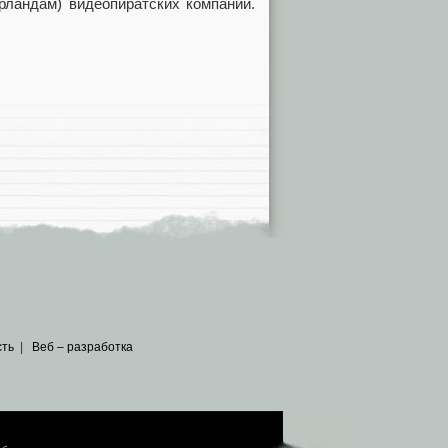
рландам) видеопиратских компаний.
сть
|
Веб – разработка