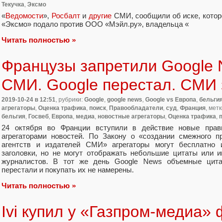
Текучка
,
Эксмо
«
Ведомости
»,
Росбалт
и
другие
СМИ
,
сообщили об иске
,
котор
«
Эксмо» подало против ООО
«
Мэйл.ру», владельца
«
Читать полностью »
Французы запретили Google 
СМИ. Google перестал. СМИ
2019-10-24
в 12:51
, рубрики:
Google
,
google news
,
Google vs Европа
,
бельги
агрегаторы
,
Оценка трафика
,
поиск
,
Правообладатели
,
суд
,
Франция
, мет
бельгия
,
Госвеб
,
Европа
,
медиа
,
новостные агрегаторы
,
Оценка трафика
,
24 октября во Франции вступили в действие новые пра
агрегаторами новостей. По Закону о «создании смежного 
агентств и издателей СМИ» агрегаторы могут бесплатно и
заголовки
,
но не могут отображать небольшие цитаты или и
журналистов. В тот же день Google News объемные цит
перестали и покупать их не намерены.
Читать полностью »
Ivi купил у «Газпром-медиа»