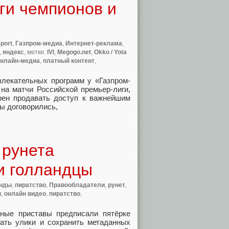
ги чемпионов и
port
,
Газпром-медиа
,
Интернет-реклама
,
,
яндекс
, метки:
IVI
,
Megogo.net
,
Okko / Yota
нлайн-медиа
,
платный контент
,
звлекательных программ у «Газпром-
на матчи Российской премьер-лиги
,
рен продавать доступ к важнейшим
ры договорились
,
 рунета
и голландцы
нды
,
пиратство
,
Правообладатели
,
рунет
,
ы
,
онлайн видео
,
пиратство
,
ные приставы предписали пятёрке
ать улики и сохранить метаданных