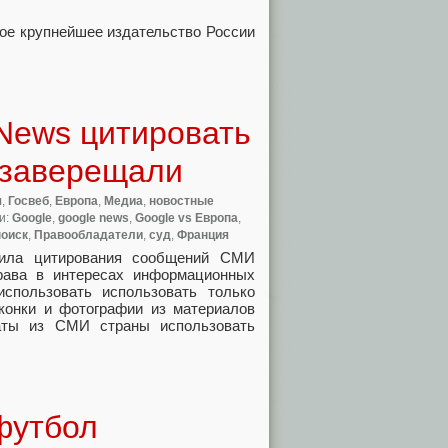
ое крупнейшее издательство России
News цитировать
 заверещали
я
,
Госвеб
,
Европа
,
Медиа
,
новостные
ки:
Google
,
google news
,
Google vs Европа
,
поиск
,
Правообладатели
,
суд
,
Франция
вила цитирования сообщений СМИ
права в интересах информационных
спользовать использовать только
конки и фотографии из материалов
аты из СМИ страны использовать
 футбол