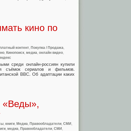
мать кино по
платный контент
,
Покупка / Продажа
,
ино
,
Кинопоиск
,
медиа
,
онлайн видео
,
яндекс
выми среди онлайн-россиян купили
я съёмок сериалов и фильмов.
ританской BBC. Об адаптации каких
в «Веды»,
у
сы
,
книги
,
Медиа
,
Правообладатели
,
СМИ
,
иги
,
медиа
,
Правообладатели
,
СМИ
,