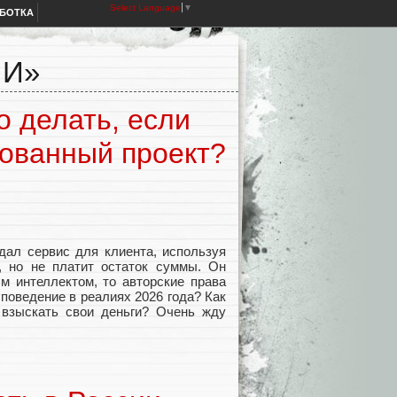
Select Language
▼
АБОТКА
ЛИ»
о делать, если
рованный проект?
дал сервис для клиента, используя
т, но не платит остаток суммы. Он
ым интеллектом, то авторские права
 поведение в реалиях 2026 года? Как
 взыскать свои деньги? Очень жду