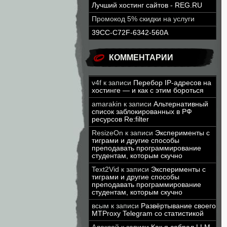
Лучший хостинг сайтов - REG.RU
Промокод 5% скидки на услуги
39CC-C72F-6342-560A
КОММЕНТАРИИ
v4f
к записи
Перебор IP-адресов на
хостинге — и как с этим бороться
amarakin
к записи
Альтернативный
список заблокированных в РФ
ресурсов Re:filter
ResizeOn
к записи
Эксперименты с
тиграми и другие способы
преподавать программирование
студентам, которым скучно
Text2Vid
к записи
Эксперименты с
тиграми и другие способы
преподавать программирование
студентам, которым скучно
всым
к записи
Развёртывание своего
MTProxy Telegram со статистикой