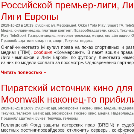
Российской премьер-лиги, Ли
Лиги Европы
2019-10-23
в 10:19
, рубрики:
ivi
,
Megogo.net
,
Okko / Yota Play
,
Smart TV
,
TeleS
Медиа
,
онлайн-медиа
,
платный контент
,
Правообладатели
,
спорт
,
Текучка
Play
,
TeleSport
,
Газпром-медиа
,
интернет-реклама
,
медиа
,
онлайн видео
,
О
Правообладатели
,
смарт тв
,
спорт
,
Текучка
,
яндекс
Онлайн-кинотеатр ivi купил права на показ спортивных и ра
медиа»
(
ГПМ),
сообщил
«Коммерсант». В пакет вошли права 
Лиги чемпионов и Лиги Европы по футболу. Кинотеатр наме
из них по модели
«
оплата за просмотр». Одновременно партнё
Читать полностью »
Пиратский источник кино для
Moonwalk наконец-то прибил
2019-10-21
в 16:09
, рубрики:
api
,
блокировка
,
Госвеб
,
кино
,
Медиа
,
Нидерла
Текучка
,
телеком
, метки:
api
,
блокировка
,
Госвеб
,
кино
,
медиа
,
Нидерланд
Правообладатели
,
рунет
,
Текучка
,
телеком
Голландский Фонд защиты авторских прав
(
BREIN) и судеб
местных хостинг-провайдеров отключить серверы
,
конфисков