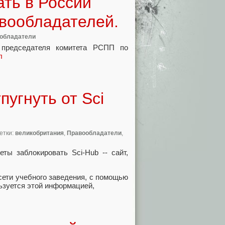
ть в России
вообладателей.
обладатели
 председателя комитета РСПП по
л
пугнуть от Sci
метки:
великобритания
,
Правообладатели
,
ты заблокировать Sci-Hub -- сайт
,
сети учебного заведения
,
с помощью
льзуется этой информацией
,