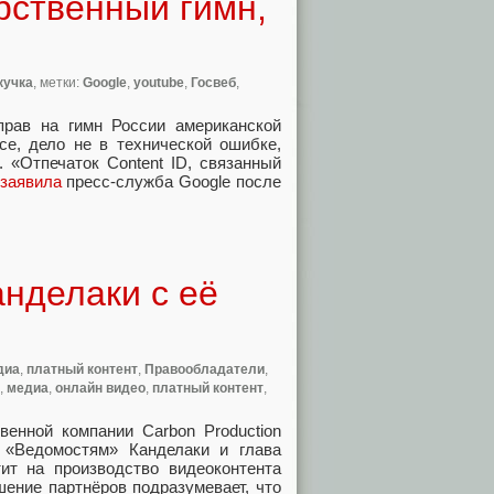
рственный гимн,
кучка
, метки:
Google
,
youtube
,
Госвеб
,
прав на гимн России американской
се
,
дело не в технической ошибке
,
 «Отпечаток Content ID
,
связанный
заявила
пресс-служба Google после
анделаки с её
диа
,
платный контент
,
Правообладатели
,
,
медиа
,
онлайн видео
,
платный контент
,
венной компании Carbon Production
«Ведомостям» Канделаки и глава
тит на производство видеоконтента
шение партнёров подразумевает
,
что