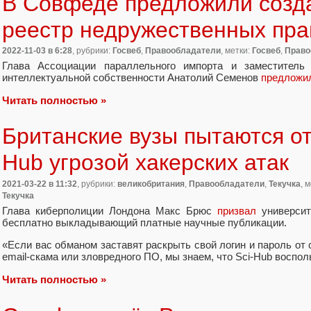
В Совфеде предложили созда
реестр недружественных пра
2022-11-03
в 6:28
, рубрики:
Госвеб
,
Правообладатели
, метки:
Госвеб
,
Право
Глава Ассоциации параллельного импорта и заместитель
интеллектуальной собственности Анатолий Семенов
предложи
Читать полностью »
Британские вузы пытаются от
Hub угрозой хакерских атак
2021-03-22
в 11:32
, рубрики:
великобритания
,
Правообладатели
,
Текучка
, 
Текучка
Глава киберполиции Лондона Макс Брюс
призвал
университе
бесплатно выкладывающий платные научные публикации.
«
Если вас обманом заставят раскрыть свой логин и пароль от 
email-скама или зловредного ПО
,
мы знаем
,
что Sci-Hub воспо
Читать полностью »