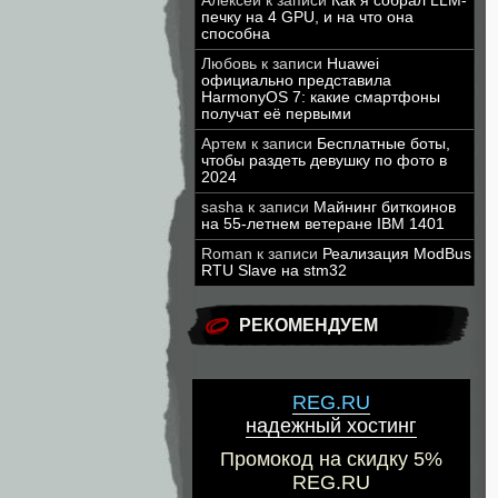
Алексей
к записи
Как я собрал LLM-
печку на 4 GPU, и на что она
способна
Любовь
к записи
Huawei
официально представила
HarmonyOS 7: какие смартфоны
получат её первыми
Артем
к записи
Бесплатные боты,
чтобы раздеть девушку по фото в
2024
sasha
к записи
Майнинг биткоинов
на 55-летнем ветеране IBM 1401
Roman
к записи
Реализация ModBus
RTU Slave на stm32
РЕКОМЕНДУЕМ
REG.RU
надежный хостинг
Промокод на скидку 5%
REG.RU