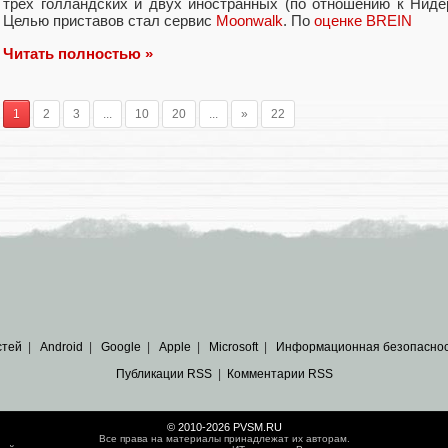
трёх голландских и двух иностранных
(
по отношению к Ниде
Целью приставов стал сервис
Moonwalk
. По
оценке BREIN
Читать полностью »
1
2
3
...
10
20
...
»
22
стей
|
Android
|
Google
|
Apple
|
Microsoft
|
Информационная безопасно
Публикации RSS
|
Комментарии RSS
© 2010-2026 PVSM.RU
Все права на материалы принадлежат их авторам.