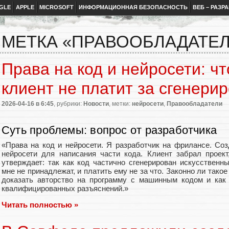
GLE
APPLE
MICROSOFT
ИНФОРМАЦИОННАЯ БЕЗОПАСНОСТЬ
ВЕБ – РАЗР
МЕТКА «ПРАВООБЛАДАТЕ
Права на код и нейросети: чт
клиент не платит за сгенери
2026-04-16
в 6:45
, рубрики:
Новости
, метки:
нейросети
,
Правообладатели
Суть проблемы: вопрос от разработчика
«Права на код и нейросети. Я разработчик на фрилансе. Соз
нейросети для написания части кода. Клиент забрал проек
утверждает: так как код частично сгенерирован искусственн
мне не принадлежат, и платить ему не за что. Законно ли такое
доказать авторство на программу с машинным кодом и как
квалифицированных разъяснений.»
Читать полностью »