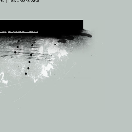
сть
|
Веб – разработка
общедоступных источников
.