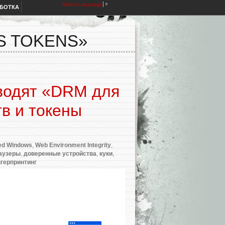
Select Language
▼
АБОТКА
S TOKENS»
водят «DRM для
тв и токены
ed Windows
,
Web Environment Integrity
,
аузеры
,
доверенные устройства
,
куки
,
герпринтинг