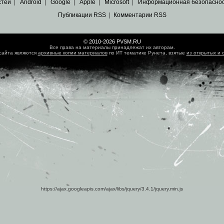
стей
|
Android
|
Google
|
Apple
|
Microsoft
|
Информационная безопасно
Публикации RSS
|
Комментарии RSS
© 2010-2026 PVSM.RU
Все права на материалы принадлежат их авторам.
сайта являются
архивные копии материалов
по ИТ тематике Рунета, взятые
из открытых и 
https://ajax.googleapis.com/ajax/libs/jquery/3.4.1/jquery.min.js