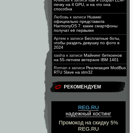
Алексей
к записи
Как я собрал LLM-
печку на 4 GPU, и на что она
способна
Любовь
к записи
Huawei
официально представила
HarmonyOS 7: какие смартфоны
получат её первыми
Артем
к записи
Бесплатные боты,
чтобы раздеть девушку по фото в
2024
sasha
к записи
Майнинг биткоинов
на 55-летнем ветеране IBM 1401
Roman
к записи
Реализация ModBus
RTU Slave на stm32
РЕКОМЕНДУЕМ
REG.RU
надежный хостинг
Промокод на скидку 5%
REG.RU