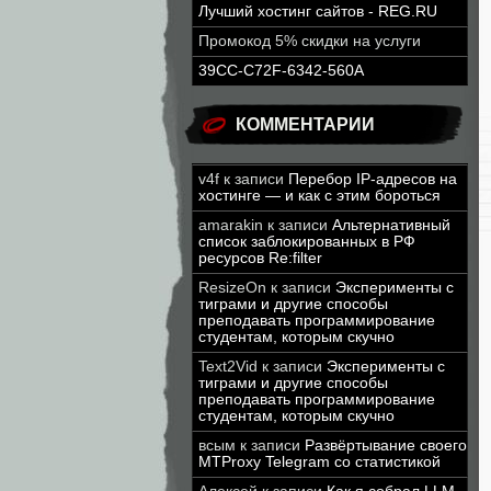
Лучший хостинг сайтов - REG.RU
Промокод 5% скидки на услуги
39CC-C72F-6342-560A
КОММЕНТАРИИ
v4f
к записи
Перебор IP-адресов на
хостинге — и как с этим бороться
amarakin
к записи
Альтернативный
список заблокированных в РФ
ресурсов Re:filter
ResizeOn
к записи
Эксперименты с
тиграми и другие способы
преподавать программирование
студентам, которым скучно
Text2Vid
к записи
Эксперименты с
тиграми и другие способы
преподавать программирование
студентам, которым скучно
всым
к записи
Развёртывание своего
MTProxy Telegram со статистикой