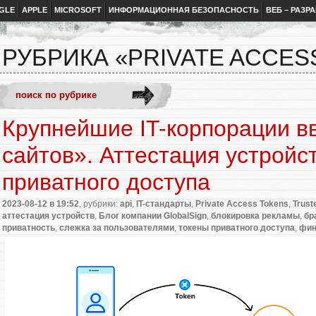
GLE
APPLE
MICROSOFT
ИНФОРМАЦИОННАЯ БЕЗОПАСНОСТЬ
ВЕБ – РАЗР
РУБРИКА «PRIVATE ACCES
Крупнейшие IT-корпорации в
сайтов». Аттестация устройс
приватного доступа
2023-08-12
в 19:52
, рубрики:
api
,
IT-стандарты
,
Private Access Tokens
,
Trust
аттестация устройств
,
Блог компании GlobalSign
,
блокировка рекламы
,
бр
приватность
,
слежка за пользователями
,
токены приватного доступа
,
фин