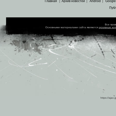
Главная
|
Архив новостей
|
Android
|
Google
Пуб
Все пра
Основными материалами сайта являются
архивные ко
https://ajax.