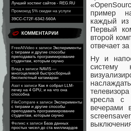
Лучший хостинг сайтов - REG.RU
«OpenSourc
Промокод 5% скидки на услуги
пример на
39CC-C72F-6342-560A
каждый из 
Первый ком
КОММЕНТАРИИ
второй ком
отвечает за
FreeAIVideo
к записи
Эксперименты
с тиграми и другие способы
преподавать программирование
Ну и напо
студентам, которым скучно
систему 
Влад
к записи
NAVIS —
визуализир
многоцелевой быстросборный
беспилотный катамаран
наслажда
Азат
к записи
Как я собрал LLM-
телевизор
печку на 4 GPU, и на что она
способна
кресла с 
FileCompare
к записи
Эксперименты
вечерами 
с тиграми и другие способы
преподавать программирование
screensav
студентам, которым скучно
выключения 
Феликс
к записи
База данных
простых чисел до ста миллиардов