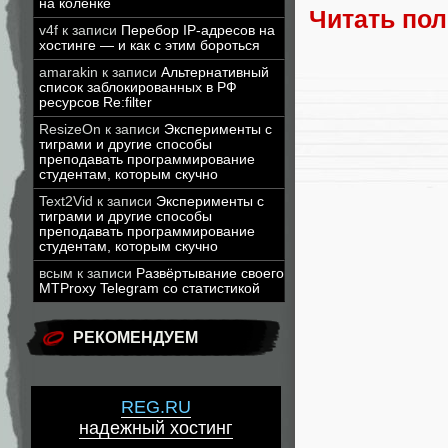
на коленке
Читать по
v4f
к записи
Перебор IP-адресов на
хостинге — и как с этим бороться
amarakin
к записи
Альтернативный
список заблокированных в РФ
ресурсов Re:filter
ResizeOn
к записи
Эксперименты с
тиграми и другие способы
преподавать программирование
студентам, которым скучно
Text2Vid
к записи
Эксперименты с
тиграми и другие способы
преподавать программирование
студентам, которым скучно
всым
к записи
Развёртывание своего
MTProxy Telegram со статистикой
РЕКОМЕНДУЕМ
REG.RU
надежный хостинг