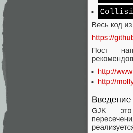
Collis
Весь код из
https://gith
Пост на
рекомендов
http://www
http://mol
Введение
GJK — это 
пересече
реализует