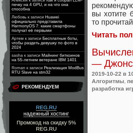
Алексей
к записи
Как я собрал LLM-
рекомендую
печку на 4 GPU, и на что она
способна
вы хотите 
Любовь
к записи
Huawei
то прочита
официально представила
HarmonyOS 7: какие смартфоны
получат её первыми
Читать по
Артем
к записи
Бесплатные боты,
чтобы раздеть девушку по фото в
2024
Вычислен
sasha
к записи
Майнинг биткоинов
на 55-летнем ветеране IBM 1401
— Джонс
Roman
к записи
Реализация ModBus
RTU Slave на stm32
2019-10-22
в 1
Алгоритмы
,
п
РЕКОМЕНДУЕМ
разработка иг
REG.RU
надежный хостинг
Промокод на скидку 5%
REG.RU