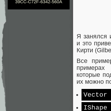
39CC-C72F-6342-560A
Я занялся 
и это прив
Кирти (Gilbe
Все приме
примерах 
которые по
их можно по
Vector
IShape