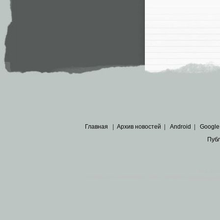
Главная
|
Архив новостей
|
Android
|
Google
Пуб
Все пра
Основными материалами сайта являются
архивные ко