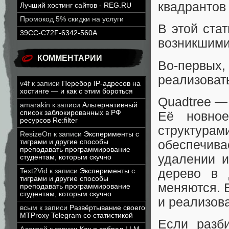
квадрантов 
Лучший хостинг сайтов - REG.RU
Промокод 5% скидки на услуги
В этой ста
39CC-C72F-6342-560A
возникшими
КОММЕНТАРИИ
Во-первы
реализоват
v4f
к записи
Перебор IP-адресов на
хостинге — и как с этим бороться
Quadtree —
amarakin
к записи
Альтернативный
список заблокированных в РФ
Её новно
ресурсов Re:filter
структура
ResizeOn
к записи
Эксперименты с
обеспечива
тиграми и другие способы
преподавать программирование
удалении и
студентам, которым скучно
дерево в 
Text2Vid
к записи
Эксперименты с
тиграми и другие способы
меняются. Б
преподавать программирование
студентам, которым скучно
и реализова
всым
к записи
Развёртывание своего
MTProxy Telegram со статистикой
Если разб