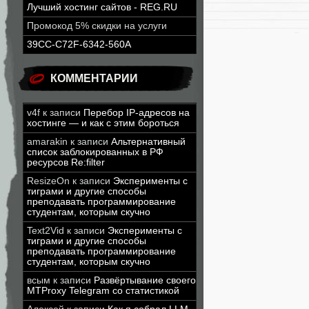
Лучший хостинг сайтов - REG.RU
Промокод 5% скидки на услуги
39CC-C72F-6342-560A
КОММЕНТАРИИ
v4f
к записи
Перебор IP-адресов на
хостинге — и как с этим бороться
amarakin
к записи
Альтернативный
список заблокированных в РФ
ресурсов Re:filter
ResizeOn
к записи
Эксперименты с
тиграми и другие способы
преподавать программирование
студентам, которым скучно
Text2Vid
к записи
Эксперименты с
тиграми и другие способы
преподавать программирование
студентам, которым скучно
всым
к записи
Развёртывание своего
MTProxy Telegram со статистикой