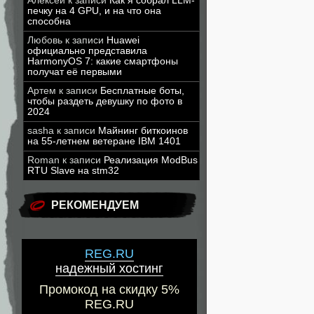
Алексей
к записи
Как я собрал LLM-
печку на 4 GPU, и на что она
способна
Любовь
к записи
Huawei
официально представила
HarmonyOS 7: какие смартфоны
получат её первыми
Артем
к записи
Бесплатные боты,
чтобы раздеть девушку по фото в
2024
sasha
к записи
Майнинг биткоинов
на 55-летнем ветеране IBM 1401
Roman
к записи
Реализация ModBus
RTU Slave на stm32
РЕКОМЕНДУЕМ
REG.RU
надежный хостинг
Промокод на скидку 5%
REG.RU