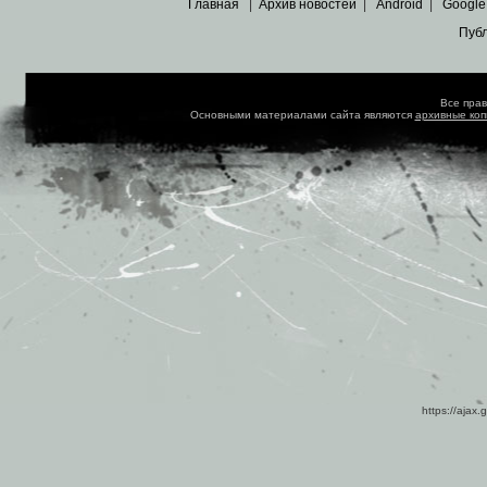
Главная
|
Архив новостей
|
Android
|
Google
Пуб
Все пра
Основными материалами сайта являются
архивные ко
https://ajax.