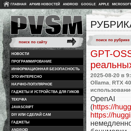
ГЛАВНАЯ
АРХИВ НОВОСТЕЙ
ANDROID
GOOGLE
APPLE
MICROSOF
РУБРИКА
GPT-OSS
НОВОСТИ
ПРОГРАММИРОВАНИЕ
реальных
ИНФОРМАЦИОННАЯ БЕЗОПАСНОСТЬ
2025-08-20
в 9
ЭТО ИНТЕРЕСНО
Ollama
,
RTX 40
НАУЧНО-ПОПУЛЯРНОЕ
использовани
ГАДЖЕТЫ И УСТРОЙСТВА ДЛЯ ГИКОВ
OpenAI
ТЕКУЧКА
(
https://hug
JAVASCRIPT
https://hugg
DIY ИЛИ СДЕЛАЙ САМ
немедленн
ГАДЖЕТЫ
ANDROID