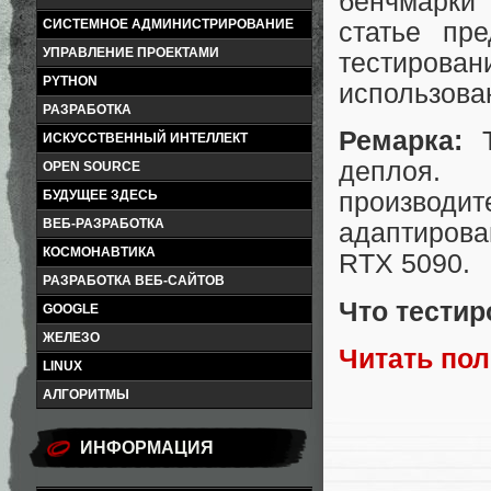
бенчмарки
СИСТЕМНОЕ АДМИНИСТРИРОВАНИЕ
статье пре
УПРАВЛЕНИЕ ПРОЕКТАМИ
тестирова
PYTHON
использова
РАЗРАБОТКА
Ремарка:
ИСКУССТВЕННЫЙ ИНТЕЛЛЕКТ
деплоя. 
OPEN SOURCE
БУДУЩЕЕ ЗДЕСЬ
производит
ВЕБ-РАЗРАБОТКА
адаптиров
КОСМОНАВТИКА
RTX 5090.
РАЗРАБОТКА ВЕБ-САЙТОВ
Что тестир
GOOGLE
ЖЕЛЕЗО
Читать по
LINUX
АЛГОРИТМЫ
ИНФОРМАЦИЯ