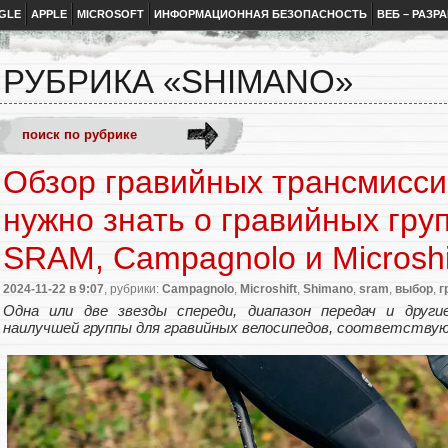
GLE
APPLE
MICROSOFT
ИНФОРМАЦИОННАЯ БЕЗОПАСНОСТЬ
ВЕБ – РАЗР
РУБРИКА «SHIMANO»
Обзор гравийных трансмиссий
нужно знать о гравийных гру
SRAM, Campagnolo и Microshi
2024-11-22
в 9:07
, рубрики:
Campagnolo
,
Microshift
,
Shimano
,
sram
,
выбор
,
г
Одна или две звезды спереди, диапазон передач и друг
наилучшей группы для гравийных велосипедов, соответству