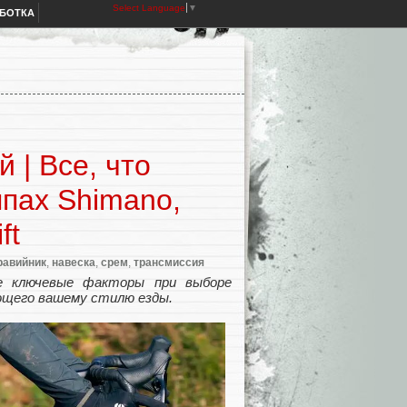
Select Language
▼
АБОТКА
 | Все, что
ппах Shimano,
ft
равийник
,
навеска
,
срем
,
трансмиссия
ие ключевые факторы при выборе
ющего вашему стилю езды.