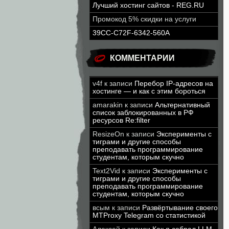
Лучший хостинг сайтов - REG.RU
Промокод 5% скидки на услуги
39CC-C72F-6342-560A
КОММЕНТАРИИ
v4f
к записи
Перебор IP-адресов на
хостинге — и как с этим бороться
amarakin
к записи
Альтернативный
список заблокированных в РФ
ресурсов Re:filter
ResizeOn
к записи
Эксперименты с
тиграми и другие способы
преподавать программирование
студентам, которым скучно
Text2Vid
к записи
Эксперименты с
тиграми и другие способы
преподавать программирование
студентам, которым скучно
всым
к записи
Развёртывание своего
MTProxy Telegram со статистикой