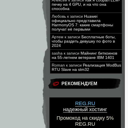
Алексей
к записи
Как я собрал LLM-
печку на 4 GPU, и на что она
способна
Любовь
к записи
Huawei
официально представила
HarmonyOS 7: какие смартфоны
получат её первыми
Артем
к записи
Бесплатные боты,
чтобы раздеть девушку по фото в
2024
sasha
к записи
Майнинг биткоинов
на 55-летнем ветеране IBM 1401
Roman
к записи
Реализация ModBus
RTU Slave на stm32
РЕКОМЕНДУЕМ
REG.RU
надежный хостинг
Промокод на скидку 5%
REG.RU