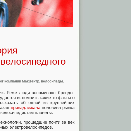
ория
 велосипедного
ог компании МакЦентр
,
велосипеды
,
гих. Реже люди вспоминают бренды,
удается вспомнить какие-то факты о
ссказать об одной из крупнейших
назад
принадлежала
половина рынка
велосипедистам планеты.
технологии, прошедшие почти за век
рных электровелосипедов.