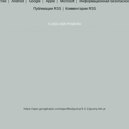
стей
|
Android
|
Google
|
Apple
|
Microsoft
|
Информационная безопасно
Публикации RSS
|
Комментарии RSS
© 2010-2026 PVSM.RU
Все права на материалы принадлежат их авторам.
сайта являются
архивные копии материалов
по ИТ тематике Рунета, взятые
из открытых и 
https://ajax.googleapis.com/ajax/libs/jquery/3.4.1/jquery.min.js