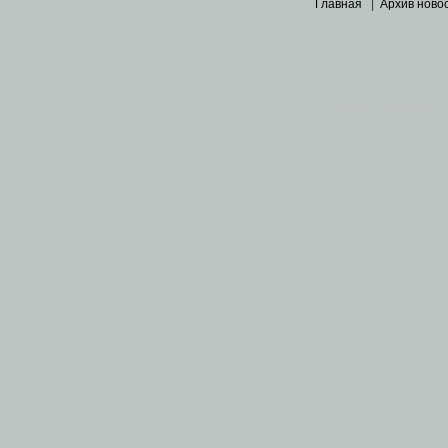
Главная
|
Архив ново
Основными материалами 