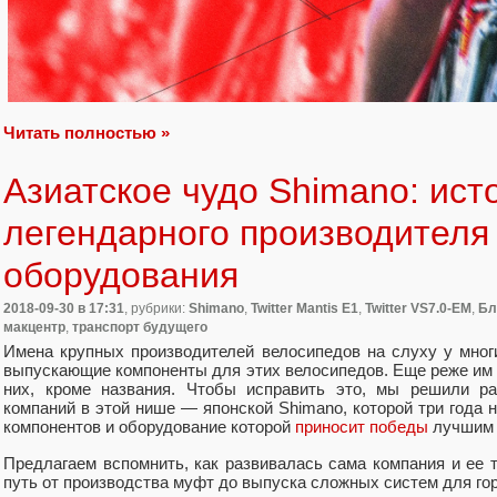
Читать полностью »
Азиатское чудо Shimano: ист
легендарного производителя
оборудования
2018-09-30
в 17:31
, рубрики:
Shimano
,
Twitter Mantis E1
,
Twitter VS7.0-EM
,
Бл
макцентр
,
транспорт будущего
Имена крупных производителей велосипедов на слуху у мно
выпускающие компоненты для этих велосипедов. Еще реже им 
них, кроме названия. Чтобы исправить это, мы решили ра
компаний в этой нише — японской Shimano, которой три года 
компонентов и оборудование которой
приносит победы
лучшим 
Предлагаем вспомнить, как развивалась сама компания и ее 
путь от производства муфт до выпуска сложных систем для го