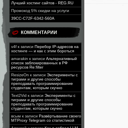
Лучший хостинг сайтов - REG.RU
Промокод 5% скидки на услуги
39CC-C72F-6342-560A
КОММЕНТАРИИ
v4f
к записи
Перебор IP-адресов на
хостинге — и как с этим бороться
amarakin
к записи
Альтернативный
список заблокированных в РФ
ресурсов Re:filter
ResizeOn
к записи
Эксперименты с
тиграми и другие способы
преподавать программирование
студентам, которым скучно
Text2Vid
к записи
Эксперименты с
тиграми и другие способы
преподавать программирование
студентам, которым скучно
всым
к записи
Развёртывание своего
MTProxy Telegram со статистикой