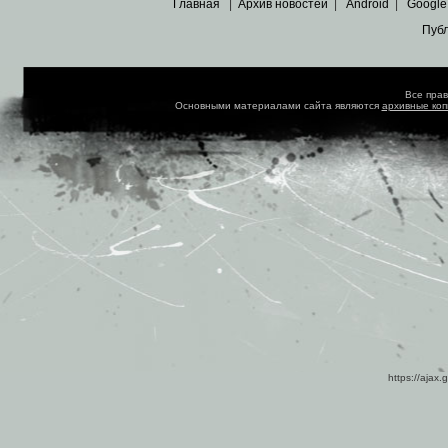
Главная
|
Архив новостей
|
Android
|
Google
Пуб
Все пра
Основными материалами сайта являются
архивные ко
https://ajax.