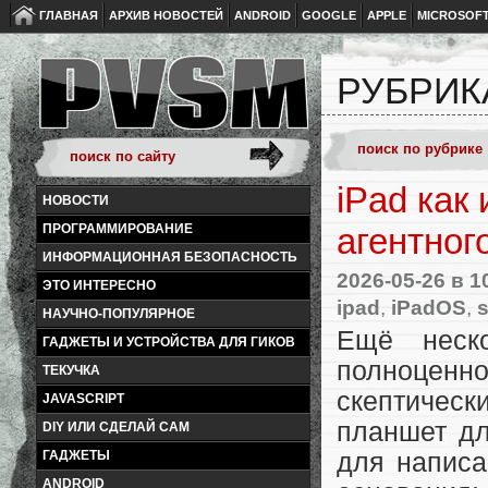
ГЛАВНАЯ
АРХИВ НОВОСТЕЙ
ANDROID
GOOGLE
APPLE
MICROSOF
РУБРИК
iPad как
НОВОСТИ
ПРОГРАММИРОВАНИЕ
агентног
ИНФОРМАЦИОННАЯ БЕЗОПАСНОСТЬ
2026-05-26
в 1
ЭТО ИНТЕРЕСНО
ipad
,
iPadOS
,
НАУЧНО-ПОПУЛЯРНОЕ
Ещё неск
ГАДЖЕТЫ И УСТРОЙСТВА ДЛЯ ГИКОВ
полноценно
ТЕКУЧКА
скептически
JAVASCRIPT
планшет дл
DIY ИЛИ СДЕЛАЙ САМ
ГАДЖЕТЫ
для написа
ANDROID