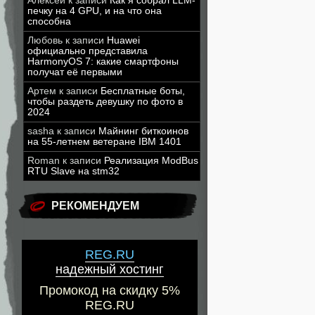
Алексей
к записи
Как я собрал LLM-
печку на 4 GPU, и на что она
способна
Любовь
к записи
Huawei
официально представила
HarmonyOS 7: какие смартфоны
получат её первыми
Артем
к записи
Бесплатные боты,
чтобы раздеть девушку по фото в
2024
sasha
к записи
Майнинг биткоинов
на 55-летнем ветеране IBM 1401
Roman
к записи
Реализация ModBus
RTU Slave на stm32
РЕКОМЕНДУЕМ
REG.RU
надежный хостинг
Промокод на скидку 5%
REG.RU