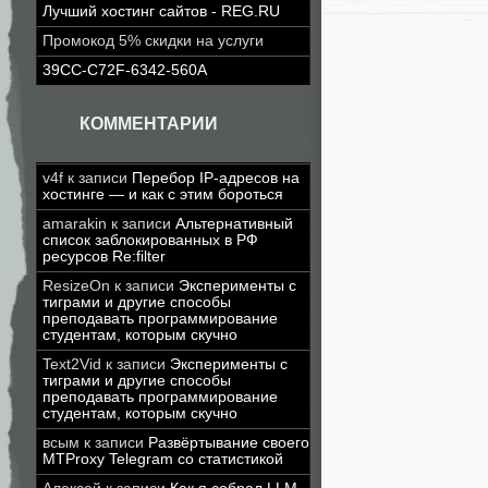
Лучший хостинг сайтов - REG.RU
Промокод 5% скидки на услуги
39CC-C72F-6342-560A
КОММЕНТАРИИ
v4f
к записи
Перебор IP-адресов на
хостинге — и как с этим бороться
amarakin
к записи
Альтернативный
список заблокированных в РФ
ресурсов Re:filter
ResizeOn
к записи
Эксперименты с
тиграми и другие способы
преподавать программирование
студентам, которым скучно
Text2Vid
к записи
Эксперименты с
тиграми и другие способы
преподавать программирование
студентам, которым скучно
всым
к записи
Развёртывание своего
MTProxy Telegram со статистикой