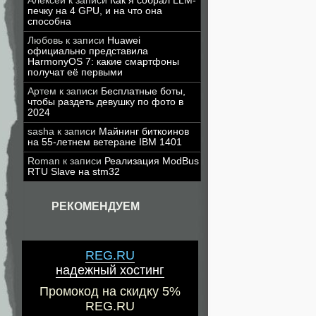
Алексей
к записи
Как я собрал LLM-
печку на 4 GPU, и на что она
способна
Любовь
к записи
Huawei
официально представила
HarmonyOS 7: какие смартфоны
получат её первыми
Артем
к записи
Бесплатные боты,
чтобы раздеть девушку по фото в
2024
sasha
к записи
Майнинг биткоинов
на 55-летнем ветеране IBM 1401
Roman
к записи
Реализация ModBus
RTU Slave на stm32
РЕКОМЕНДУЕМ
REG.RU
надежный хостинг
Промокод на скидку 5%
REG.RU