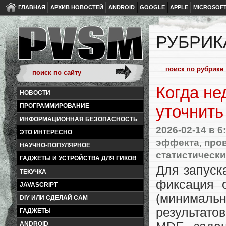
ГЛАВНАЯ
АРХИВ НОВОСТЕЙ
ANDROID
GOOGLE
APPLE
MICROSOF
РУБРИК
Когда не
НОВОСТИ
ПРОГРАММИРОВАНИЕ
уточнить
ИНФОРМАЦИОННАЯ БЕЗОПАСНОСТЬ
2026-02-14
в 6
ЭТО ИНТЕРЕСНО
эффекта
,
пров
НАУЧНО-ПОПУЛЯРНОЕ
статистическ
ГАДЖЕТЫ И УСТРОЙСТВА ДЛЯ ГИКОВ
Для запуск
ТЕКУЧКА
фиксация 
JAVASCRIPT
(минимальн
DIY ИЛИ СДЕЛАЙ САМ
результато
ГАДЖЕТЫ
ANDROID