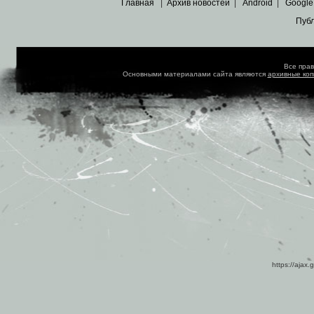
Главная
|
Архив новостей
|
Android
|
Google
Пуб
Все пра
Основными материалами сайта являются
архивные ко
https://ajax.