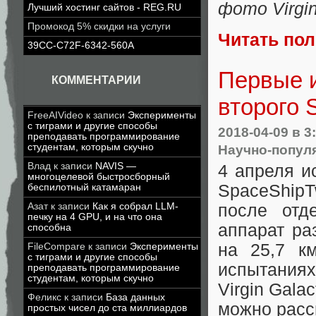
фото Virgin
Лучший хостинг сайтов - REG.RU
Промокод 5% скидки на услуги
Читать по
39CC-C72F-6342-560A
Первые и
КОММЕНТАРИИ
второго 
FreeAIVideo
к записи
Эксперименты
с тиграми и другие способы
2018-04-09
в 3
преподавать программирование
Научно-попул
студентам, которым скучно
Влад
к записи
NAVIS —
4 апреля и
многоцелевой быстросборный
SpaceShipT
беспилотный катамаран
Азат
к записи
Как я собрал LLM-
после отд
печку на 4 GPU, и на что она
аппарат ра
способна
на 25,7 к
FileCompare
к записи
Эксперименты
с тиграми и другие способы
испытаниях
преподавать программирование
студентам, которым скучно
Virgin Gala
Феликс
к записи
База данных
можно расс
простых чисел до ста миллиардов