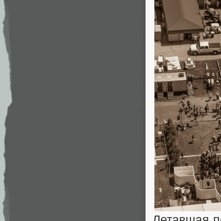
Летавшая п