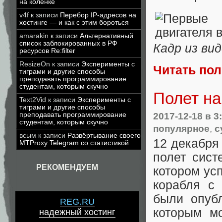
на коленке
v4f
к записи
Перебор IP-адресов на
хостинге — и как с этим бороться
amarakin
к записи
Альтернативный
список заблокированных в РФ
Кадр из вид
ресурсов Re:filter
ResizeOn
к записи
Эксперименты с
Читать по
тиграми и другие способы
преподавать программирование
студентам, которым скучно
Полет на
Text2Vid
к записи
Эксперименты с
тиграми и другие способы
2017-12-18
в 3
преподавать программирование
студентам, которым скучно
популярное
,
с
всым
к записи
Развёртывание своего
12 декабря 
MTProxy Telegram со статистикой
полет сист
РЕКОМЕНДУЕМ
котором ус
корабля с
были опуб
REG.RU
которым м
надежный хостинг