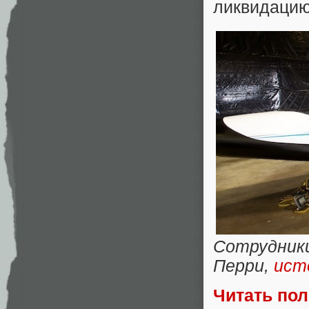
ликвидацию
Сотрудник
Перри,
ист
Читать по