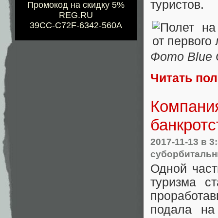
туристов.
Промокод на скидку 5%
REG.RU
39CC-C72F-6342-560A
Фото Blue O
Читать по
Компани
банкротс
2017-11-13
в 3
суборбитальн
Одной част
туризма с
проработа
подала на