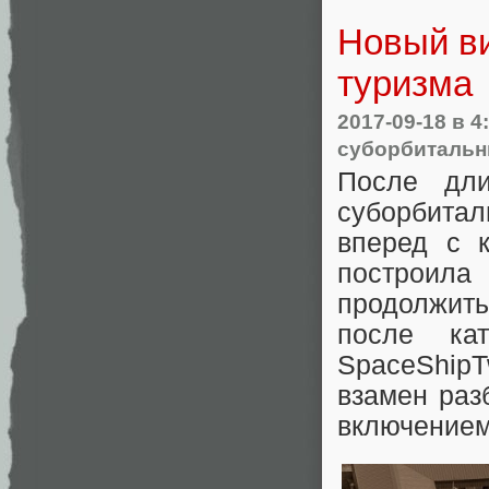
Новый ви
туризма
2017-09-18
в 4
суборбитальн
После дли
суборбита
вперед с 
построил
продолжить
после ка
SpaceShipT
взамен раз
включением