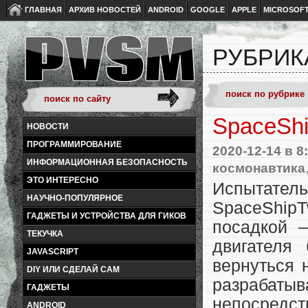
ГЛАВНАЯ
АРХИВ НОВОСТЕЙ
ANDROID
GOOGLE
APPLE
MICROSOF
РУБРИК
SpaceShi
НОВОСТИ
ПРОГРАММИРОВАНИЕ
2020-12-14
в 8
ИНФОРМАЦИОННАЯ БЕЗОПАСНОСТЬ
космонавтика
ЭТО ИНТЕРЕСНО
Испытател
НАУЧНО-ПОПУЛЯРНОЕ
SpaceShipT
ГАДЖЕТЫ И УСТРОЙСТВА ДЛЯ ГИКОВ
посадкой 
ТЕКУЧКА
двигателя
JAVASCRIPT
вернуться 
DIY ИЛИ СДЕЛАЙ САМ
разрабаты
ГАДЖЕТЫ
непосредст
ANDROID