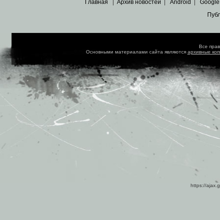
Главная
|
Архив новостей
|
Android
|
Google
Пуб
Все пра
Основными материалами сайта являются
архивные ко
https://ajax.