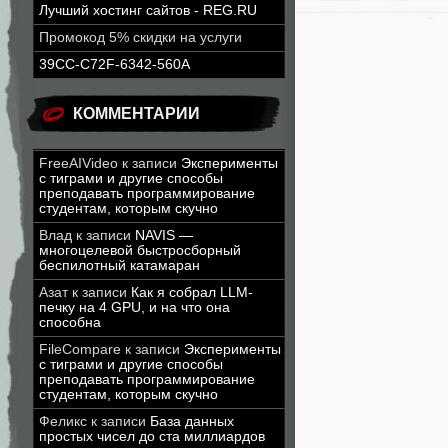
Лучший хостинг сайтов - REG.RU
Промокод 5% скидки на услуги
39CC-C72F-6342-560A
КОММЕНТАРИИ
FreeAIVideo
к записи
Эксперименты
с тиграми и другие способы
преподавать программирование
студентам, которым скучно
Влад
к записи
NAVIS —
многоцелевой быстросборный
беспилотный катамаран
Азат
к записи
Как я собрал LLM-
печку на 4 GPU, и на что она
способна
FileCompare
к записи
Эксперименты
с тиграми и другие способы
преподавать программирование
студентам, которым скучно
Феликс
к записи
База данных
простых чисел до ста миллиардов