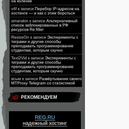
на коленке
v4f
к записи
Перебор IP-адресов на
хостинге — и как с этим бороться
amarakin
к записи
Альтернативный
список заблокированных в РФ
ресурсов Re:filter
ResizeOn
к записи
Эксперименты с
тиграми и другие способы
преподавать программирование
студентам, которым скучно
Text2Vid
к записи
Эксперименты с
тиграми и другие способы
преподавать программирование
студентам, которым скучно
всым
к записи
Развёртывание своего
MTProxy Telegram со статистикой
РЕКОМЕНДУЕМ
REG.RU
надежный хостинг