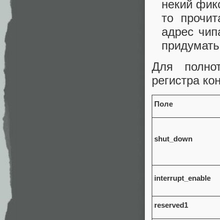
некий фик
то прочит
адрес чип
придумать
Для полно
регистра ко
Поле
shut_down
interrupt_enable
reserved1