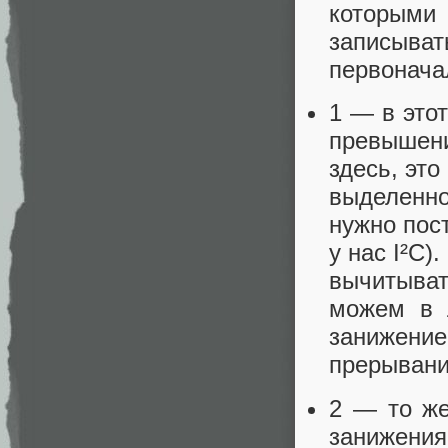
которыми
записыва
первонача
1 — в это
превышен
здесь, эт
выделенно
нужно пос
у нас I²C
вычитыва
можем в 
занижени
прерывани
2 — то же
занижения