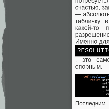
потребуетс
счастью, з
— абсолютн
табличку 
какой-то 
разрешение
Именно для
RESOLUTI
, это сам
опорным.
def
resolution
(
return
 self
               self
               self
               ( se
                 se
Последним 