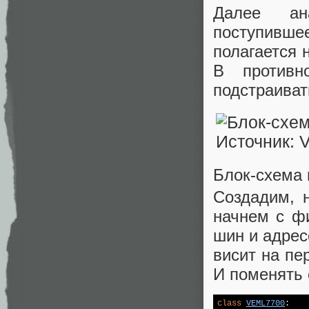
Далее ана
поступивше
полагается 
В противн
подстраиват
Блок-схема 
Создадим, н
начнем с ф
шин и адрес
висит на пе
И поменять 
class
VEML7700
: