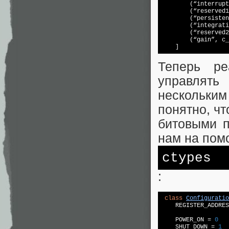
        (“interrupt
        (“reserved1
        (“persisten
        (“integrati
        (“reserved2
        (“gain”, c_
    ]
Теперь ре
управлять
нескольки
понятно, чт
битовыми п
нам на помо
ctypes
:
class
Configuratio
    REGISTER_ADDRES
    POWER_ON = 
0
    SHUT_DOWN = 
1