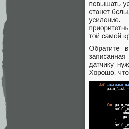
повышать ус
станет боль
усиление
приоритетны
той самой к
Обратите в
записанная
датчику нуж
Хорошо, что
def
increase_ga
        gain_list =
                   
                   
for
 gain_va
            self._c
                shu
                gai
            )

            self._c