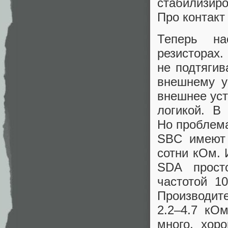
стабилизир
Про контакт
Теперь на
резистора
не подтягив
внешнему у
внешнее уст
логикой. В
Но проблема
SBC имеют 
сотни кОм. 
SDA прост
частотой 1
Производит
2.2–4.7 кО
много, хор