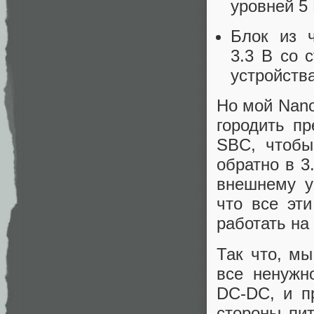
уровней 5
Блок из 
3.3 В со 
устройств
Но мой Nano
городить п
SBC, чтобы
обратно в 3
внешнему у
что все эт
работать на
Так что, м
все ненужн
DC‑DC, и п
стороны пи