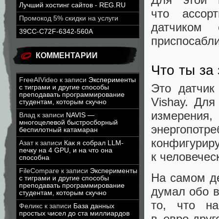
Лучший хостинг сайтов - REG.RU
что ассор
Промокод 5% скидки на услуги
датчиком
39CC-C72F-6342-560A
приспосабли
КОММЕНТАРИИ
Что ты за
FreeAIVideo
к записи
Эксперименты
Это датчик
с тиграми и другие способы
преподавать программирование
Vishay. Для
студентам, которым скучно
измерен
Влад
к записи
NAVIS —
многоцелевой быстросборный
энергопотр
беспилотный катамаран
конфигурир
Азат
к записи
Как я собрал LLM-
печку на 4 GPU, и на что она
к человечес
способна
FileCompare
к записи
Эксперименты
На самом де
с тиграми и другие способы
преподавать программирование
думал обо в
студентам, которым скучно
то, что на
Феликс
к записи
База данных
простых чисел до ста миллиардов
в евро‑друг