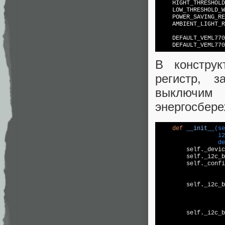

    HIGHT_THRESHOL
    LOW_THRESHOLD_W
    POWER_SAVING_RE
    AMBIENT_LIGHT_R
    DEFAULT_VEML770
    DEFAULT_VEML770
В конструк
регистр, з
выключим 
энергосбере
def
__init__
(se
                 i2
                 de

        self._devi
        self._i2c_b
        self._confi
                   
        self._i2c_b
                   
        self._i2c_b
                   