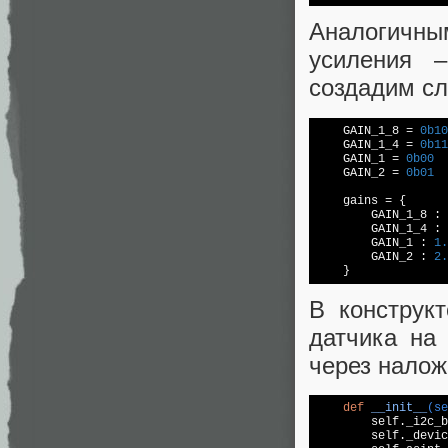
Аналогичн
усиления 
создадим сл
    GAIN_1_8 = 
0b10
    GAIN_1_4 = 
0b11
    GAIN_1 = 
0b00
    GAIN_2 = 
0b01
    gains = {

        GAIN_1_8 : 
        GAIN_1_4 : 
        GAIN_1 : 
1.
        GAIN_2 : 
2.
    }
В конструк
датчика на
через налож
def
__init__
(se
        self._i2c_b
        self._devic