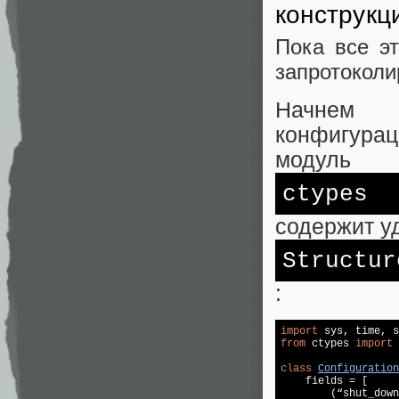
конструкц
Пока все э
запротоколи
Начнем 
конфигурац
модуль
ctypes
содержит у
Structur
:
import
from
 ctypes 
import
 
class
Configuration

    fields = [

        (“shut_down