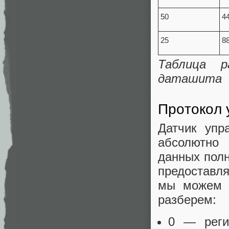
50
4
25
8
Таблица р
даташита
Протокол
Датчик упр
абсолютно 
данных полн
предоставля
мы можем п
разберем:
0 — реги