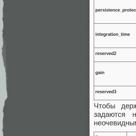
persistence_prote
integration_time
reserved2
gain
reserved3
Чтобы дер
задаются н
неочевидным