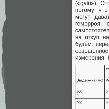
(«gain»). Э
потому что
могут дава
геморроя 
самостояте
на откуп н
будем пере
освещеннос
измерения. 
У
Выдержка (мс)
Р
800
0
400
0