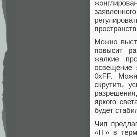
жонглиров
заявленно
регулиров
пространств
Можно выст
повысит ра
жалкие пр
освещение 
0xFF. Можн
скрутить у
разрешения
яркого свет
будет стаби
Чип предлаг
«IT» в тер