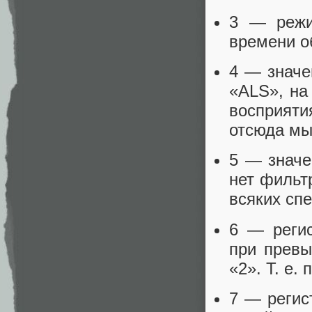
3 — режи
времени о
4 — значе
«ALS», на
восприят
отсюда мы 
5 — значе
нет фильт
всяких сп
6 — регис
при превы
«2». Т. е.
7 — регис