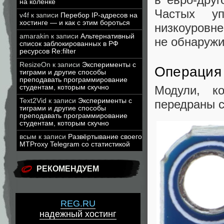
на коленке
Частых уп
v4f
к записи
Перебор IP-адресов на
хостинге — и как с этим бороться
низкоуровне
amarakin
к записи
Альтернативный
не обнаружи
список заблокированных в РФ
ресурсов Re:filter
ResizeOn
к записи
Эксперименты с
Операция 
тиграми и другие способы
преподавать программирование
Модули, ко
студентам, которым скучно
Text2Vid
к записи
Эксперименты с
передраны с 
тиграми и другие способы
преподавать программирование
студентам, которым скучно
всым
к записи
Развёртывание своего
MTProxy Telegram со статистикой
РЕКОМЕНДУЕМ
REG.RU
надежный хостинг