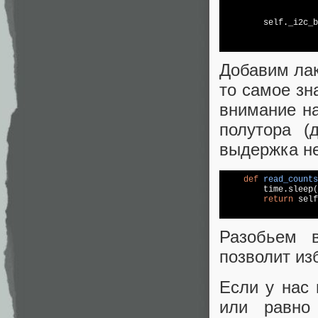
        self._i2c_b
                   
Добавим лак
то самое зн
внимание на
полутора (
выдержка не
def
read_counts
        time.sleep(
return
 self
                   
Разобьем в
позволит из
Если у нас
или равно