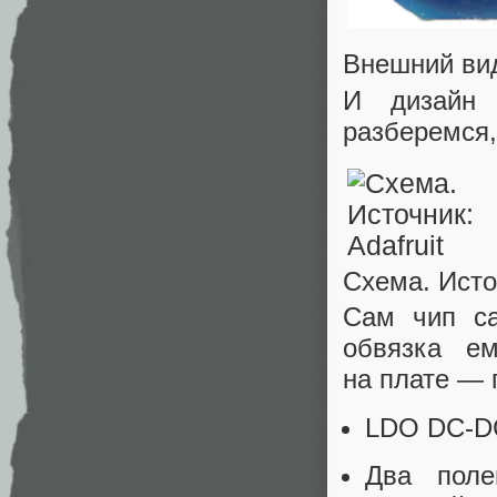
Внешний ви
И дизайн 
разберемся,
Схема. Исто
Сам чип са
обвязка е
на плате — 
LDO DC‑DC
Два поле