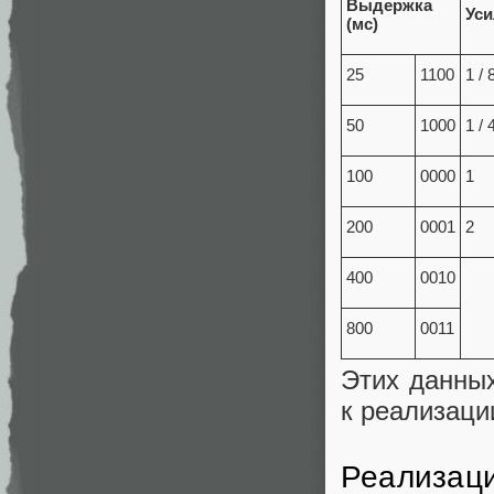
Выдержка
Уси
(мс)
25
1100
1 / 
50
1000
1 / 
100
0000
1
200
0001
2
400
0010
800
0011
Этих данных
к реализаци
Реализаци