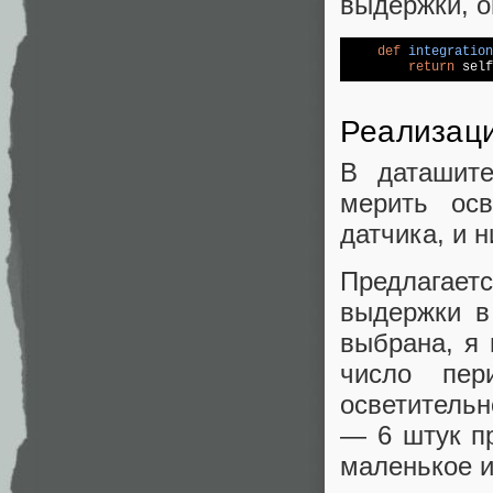
выдержки, о
def
integration
return
 self
Реализаци
В даташите
мерить ос
датчика, и н
Предлагае
выдержки в
выбрана, я 
число пер
осветительн
— 6 штук пр
маленькое и