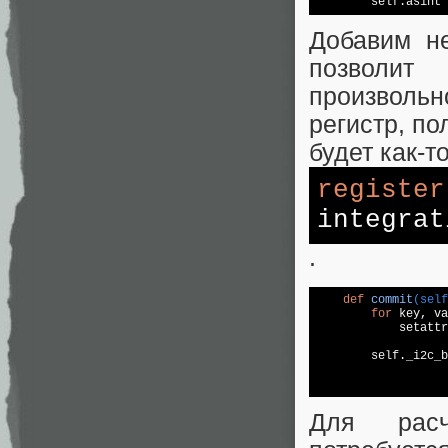
        self.asint 
Добавим не
позволит
произволь
регистр, п
будет как-то
register
integra
.
def
commit
(self
for
 key, va
            setattr
        self._i2c_b
                   
                   
Для расч