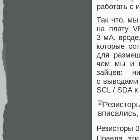
работать с 
Так что, мы
на плату V
3 мА, вроде
которые ост
для размещ
чем мы и в
зайцев: н
с выводами 
SCL / SDA к 
Резисторы 0
Правда, эти