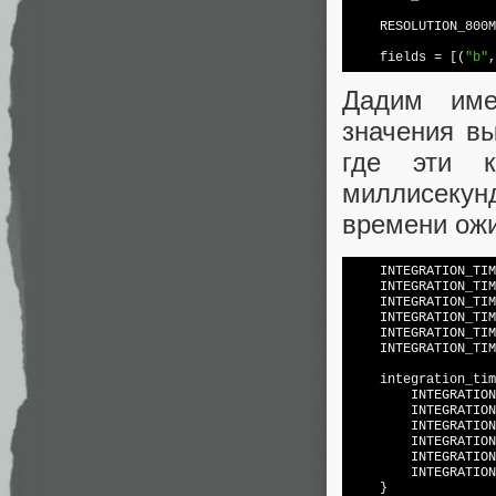
    RESOLUTION_800M
    fields = [(
"b"
,
Дадим име
значения вы
где эти к
миллисекун
времени ожи
    INTEGRATION_TIM
    INTEGRATION_TIM
    INTEGRATION_TIM
    INTEGRATION_TIM
    INTEGRATION_TIM
    INTEGRATION_TIM
    integration_tim
        INTEGRATION
        INTEGRATION
        INTEGRATION
        INTEGRATION
        INTEGRATION
        INTEGRATION
    }