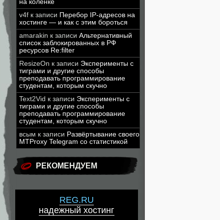
на коленке
v4f
к записи
Перебор IP-адресов на
хостинге — и как с этим бороться
amarakin
к записи
Альтернативный
список заблокированных в РФ
ресурсов Re:filter
ResizeOn
к записи
Эксперименты с
тиграми и другие способы
преподавать программирование
студентам, которым скучно
Text2Vid
к записи
Эксперименты с
тиграми и другие способы
преподавать программирование
студентам, которым скучно
всым
к записи
Развёртывание своего
MTProxy Telegram со статистикой
РЕКОМЕНДУЕМ
REG.RU
надежный хостинг