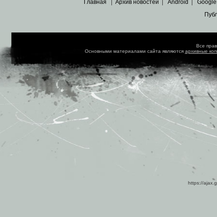
Главная
|
Архив новостей
|
Android
|
Google
Пуб
Все пра
Основными материалами сайта являются
архивные ко
https://ajax.