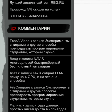
Лучший хостинг сайтов - REG.RU
Промокод 5% скидки на услуги
39CC-C72F-6342-560A
КОММЕНТАРИИ
FreeAIVideo
к записи
Эксперименты
с тиграми и другие способы
преподавать программирование
студентам, которым скучно
Влад
к записи
NAVIS —
многоцелевой быстросборный
беспилотный катамаран
Азат
к записи
Как я собрал LLM-
печку на 4 GPU, и на что она
способна
FileCompare
к записи
Эксперименты
с тиграми и другие способы
преподавать программирование
студентам, которым скучно
Феликс
к записи
База данных
простых чисел до ста миллиардов