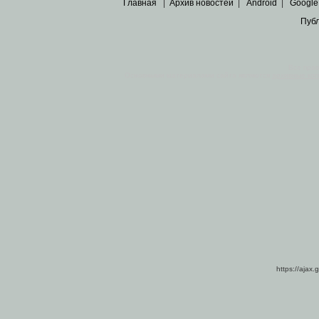
Главная
|
Архив новостей
|
Android
|
Google
Пуб
Все пра
Основными материалами сайта являются
архивные ко
https://ajax.