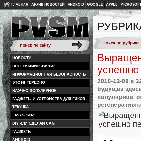
ГЛАВНАЯ
АРХИВ НОВОСТЕЙ
ANDROID
GOOGLE
APPLE
MICROSOF
РУБРИК
Выращен
НОВОСТИ
ПРОГРАММИРОВАНИЕ
успешно
ИНФОРМАЦИОННАЯ БЕЗОПАСНОСТЬ
2018-12-09
в 2
ЭТО ИНТЕРЕСНО
будущее здес
НАУЧНО-ПОПУЛЯРНОЕ
популярное
,
о
ГАДЖЕТЫ И УСТРОЙСТВА ДЛЯ ГИКОВ
регенеративн
ТЕКУЧКА
JAVASCRIPT
DIY ИЛИ СДЕЛАЙ САМ
ГАДЖЕТЫ
ANDROID