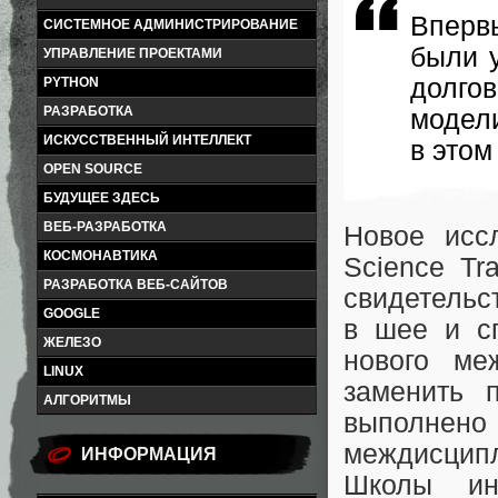
Вперв
СИСТЕМНОЕ АДМИНИСТРИРОВАНИЕ
были 
УПРАВЛЕНИЕ ПРОЕКТАМИ
долго
PYTHON
РАЗРАБОТКА
модел
ИСКУССТВЕННЫЙ ИНТЕЛЛЕКТ
в этом
OPEN SOURCE
БУДУЩЕЕ ЗДЕСЬ
ВЕБ-РАЗРАБОТКА
Новое исс
КОСМОНАВТИКА
Science Tr
РАЗРАБОТКА ВЕБ-САЙТОВ
свидетельс
GOOGLE
в шее и с
ЖЕЛЕЗО
нового ме
LINUX
заменить 
АЛГОРИТМЫ
выполнен
междисцип
ИНФОРМАЦИЯ
Школы ин