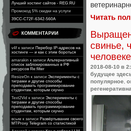
Лучший хостинг сайтов - REG.RU
ветеринарн
Промокод 5% скидки на услуги
Читать по
39CC-C72F-6342-560A
Выращен
КОММЕНТАРИИ
свинье, 
v4f
к записи
Перебор IP-адресов на
хостинге — и как с этим бороться
человеке
amarakin
к записи
Альтернативный
список заблокированных в РФ
2018-08-10
в 2
ресурсов Re:filter
будущее здес
ResizeOn
к записи
Эксперименты с
популярное
,
о
тиграми и другие способы
преподавать программирование
регенеративн
студентам, которым скучно
Text2Vid
к записи
Эксперименты с
тиграми и другие способы
преподавать программирование
студентам, которым скучно
всым
к записи
Развёртывание своего
MTProxy Telegram со статистикой