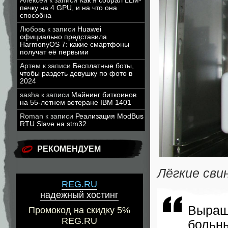
Алексей
к записи
Как я собрал LLM-
печку на 4 GPU, и на что она
способна
Любовь
к записи
Huawei
официально представила
HarmonyOS 7: какие смартфоны
получат её первыми
Артем
к записи
Бесплатные боты,
чтобы раздеть девушку по фото в
2024
sasha
к записи
Майнинг биткоинов
на 55-летнем ветеране IBM 1401
Roman
к записи
Реализация ModBus
RTU Slave на stm32
РЕКОМЕНДУЕМ
Лёгкие сви
REG.RU
надежный хостинг
Выращ
Промокод на скидку 5%
REG.RU
больн