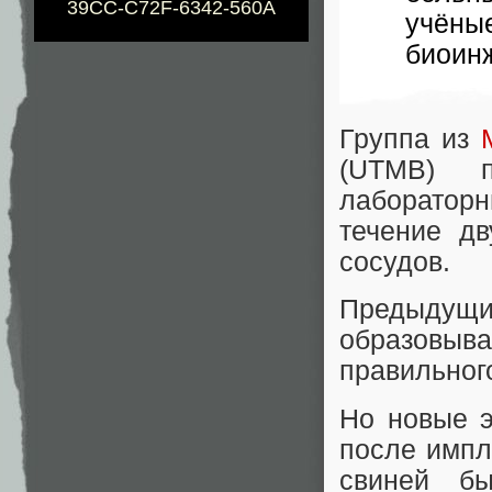
39CC-C72F-6342-560A
учёны
биоинж
Группа из
(UTMB) п
лабораторн
течение д
сосудов.
Предыдущие
образовы
правильног
Но новые э
после импл
свиней б