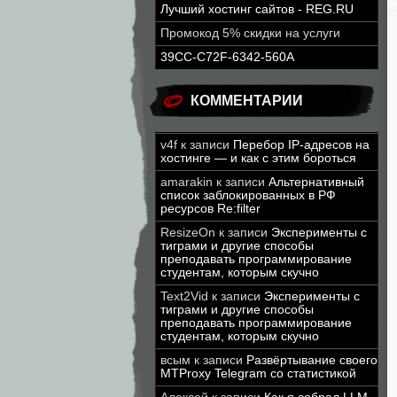
Лучший хостинг сайтов - REG.RU
Промокод 5% скидки на услуги
39CC-C72F-6342-560A
КОММЕНТАРИИ
v4f
к записи
Перебор IP-адресов на
хостинге — и как с этим бороться
amarakin
к записи
Альтернативный
список заблокированных в РФ
ресурсов Re:filter
ResizeOn
к записи
Эксперименты с
тиграми и другие способы
преподавать программирование
студентам, которым скучно
Text2Vid
к записи
Эксперименты с
тиграми и другие способы
преподавать программирование
студентам, которым скучно
всым
к записи
Развёртывание своего
MTProxy Telegram со статистикой