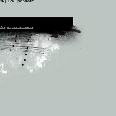
сть
|
Веб – разработка
общедоступных источников
.