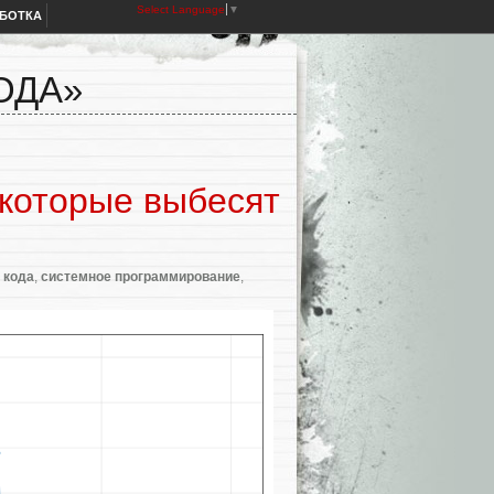
Select Language
▼
АБОТКА
ОДА»
 которые выбесят
 кода
,
системное программирование
,