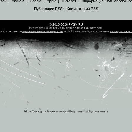
стей
|
Android
|
Google
|
Apple
|
Microsoft
|
Информационная безопасно
Публикации RSS
|
Комментарии RSS
© 2010-2026 PVSM.RU
Все права на материалы принадлежат их авторам.
сайта являются
архивные копии материалов
по ИТ тематике Рунета, взятые
из открытых и 
https://ajax.googleapis.com/ajax/libs/jquery/3.4.1/jquery.min.js