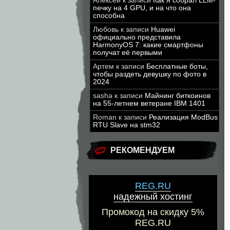
Алексей
к записи
Как я собрал LLM-
печку на 4 GPU, и на что она
способна
Любовь
к записи
Huawei
официально представила
HarmonyOS 7: какие смартфоны
получат её первыми
Артем
к записи
Бесплатные боты,
чтобы раздеть девушку по фото в
2024
sasha
к записи
Майнинг биткоинов
на 55-летнем ветеране IBM 1401
Roman
к записи
Реализация ModBus
RTU Slave на stm32
РЕКОМЕНДУЕМ
REG.RU
надежный хостинг
Промокод на скидку 5%
REG.RU