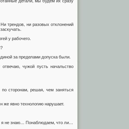
ботанные детали, мы будем их сразу
. Ни трендов, ни разовых отклонений
 заскучать.
гей у рабочего.
и?
единой за пределами допуска были.
 отвечаю, чужой пусть начальство
 по сторонам, решая, чем заняться
 Он же явно технологию нарушает.
й, я не знаю… Понаблюдаем, что ли…