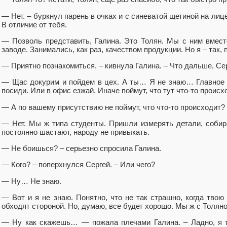
— Нет. – буркнул парень в очках и с синеватой щетиной на лице
В отличие от тебя.
— Позволь представить, Галина. Это Толян. Мы с ним вмест
заводе. Занимались, как раз, качеством продукции. Но я – так, 
— Приятно познакомиться. – кивнула Галина. – Что дальше, Се
— Щас докурим и пойдем в цех. А ты… Я не знаю… Главное – 
посиди. Или в офис езжай. Иначе поймут, что тут что-то происх
— А по вашему присутствию не поймут, что что-то происходит?
— Нет. Мы ж типа студенты. Пришли измерять детали, собир
постоянно шастают, народу не привыкать.
— Не боишься? – серьезно спросила Галина.
— Кого? – поперхнулся Сергей. – Или чего?
— Ну… Не знаю.
— Вот и я не знаю. Понятно, что не так страшно, когда твою
обходят стороной. Но, думаю, все будет хорошо. Мы ж с Толян
— Ну как скажешь… — пожала плечами Галина. – Ладно, я т