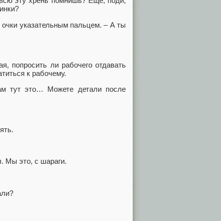
 всю эту хрень помнишь? Еще, поди,
пинки?
л очки указательным пальцем. – А ты
я, попросить ли рабочего отдавать
титься к рабочему.
ам тут это… Можете детали после
ять.
. Мы это, с шараги.
али?