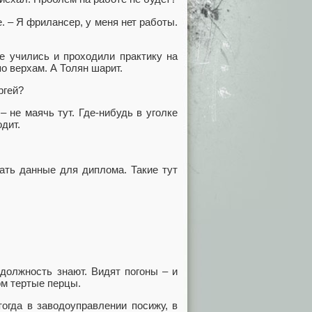
. – Я фрилансер, у меня нет работы.
е учились и проходили практику на
по верхам. А Толян шарит.
ргей?
не маячь тут. Где-нибудь в уголке
одит.
ать данные для диплома. Такие тут
 должность знают. Видят погоны – и
ом тертые перцы.
огда в заводоуправлении посижу, в