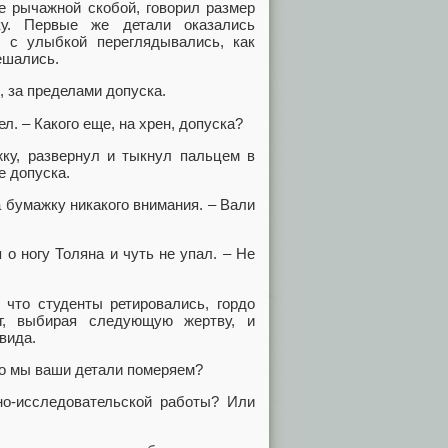
е рычажной скобой, говорил размер
ку. Первые же детали оказались
 с улыбкой переглядывались, как
ешались.
, за пределами допуска.
л. – Какого еще, на хрен, допуска?
ку, развернул и тыкнул пальцем в
е допуска.
 бумажку никакого внимания. – Вали
о ногу Толяна и чуть не упал. – Не
 что студенты ретировались, гордо
уг, выбирая следующую жертву, и
вида.
но мы ваши детали померяем?
но-исследовательской работы? Или