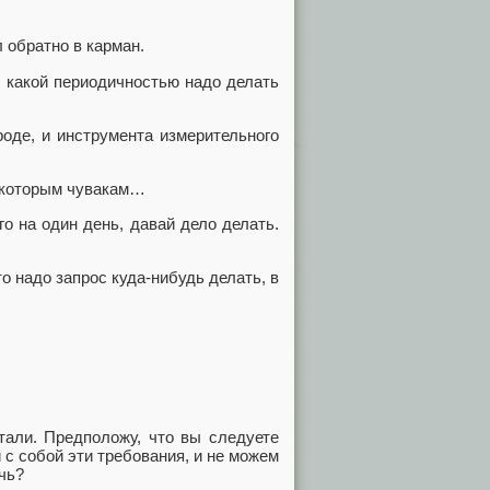
л обратно в карман.
с какой периодичностью надо делать
роде, и инструмента измерительного
некоторым чувакам…
го на один день, давай дело делать.
то надо запрос куда-нибудь делать, в
али. Предположу, что вы следуете
 с собой эти требования, и не можем
чь?