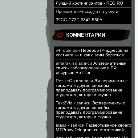
Лучший хостинг сайтов - REG.RU
Промокод 5% скидки на услуги
39CC-C72F-6342-560A
КОММЕНТАРИИ
v4f
к записи
Перебор IP-адресов на
хостинге — и как с этим бороться
amarakin
к записи
Альтернативный
список заблокированных в РФ
ресурсов Re:filter
ResizeOn
к записи
Эксперименты с
тиграми и другие способы
преподавать программирование
студентам, которым скучно
Text2Vid
к записи
Эксперименты с
тиграми и другие способы
преподавать программирование
студентам, которым скучно
всым
к записи
Развёртывание своего
MTProxy Telegram со статистикой