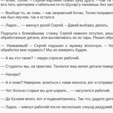
— Блин, Толян. – Сергей картинно пожал руку другу. – Как ты
все пять критериев стабильности по Шухарту назовешь без за
— Вообще-то, их семь. – как заправский ботан, Толян поправи
как был неучем, так и остался.
— Ладно… — махнул рукой Сергей. – Давай выборку делать.
Подошли к ближайшему станку. Сергей немного потупил, реша
обработанные детали, или вылавливать их из тары. Решил обра
— Уважаемый! – Сергей подошел к мужику вплотную. – Н
обработки мне отдавать? Мы их измерять будем.
— А вы кто такие? – хмуро спросил рабочий.
— Студенты мы, на практике. Технолог ваш велел детали помер
— Нахера?
— А я знаю? Наверное, возиться с нами неохота, вот и отправил
— Чот больно старые вы для шараги… — насупился рабочий.
— Да бухаем много, вот и подвыветрились. Так что, дадите дет
— Ладно. – кивнул рабочий после нескольких секунд раздумий.