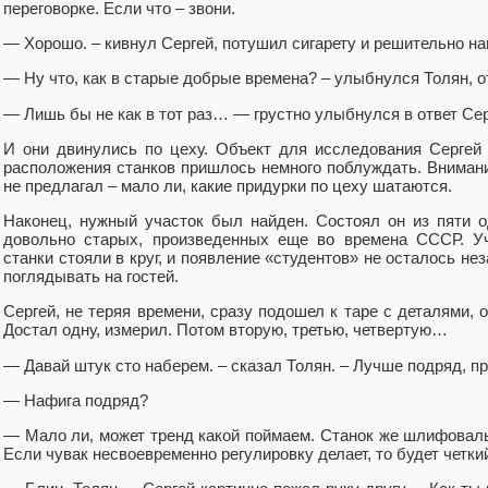
переговорке. Если что – звони.
— Хорошо. – кивнул Сергей, потушил сигарету и решительно на
— Ну что, как в старые добрые времена? – улыбнулся Толян, 
— Лишь бы не как в тот раз… — грустно улыбнулся в ответ Сер
И они двинулись по цеху. Объект для исследования Сергей 
расположения станков пришлось немного поблуждать. Внимани
не предлагал – мало ли, какие придурки по цеху шатаются.
Наконец, нужный участок был найден. Состоял он из пяти 
довольно старых, произведенных еще во времена СССР. Уч
станки стояли в круг, и появление «студентов» не осталось н
поглядывать на гостей.
Сергей, не теряя времени, сразу подошел к таре с деталями, 
Достал одну, измерил. Потом вторую, третью, четвертую…
— Давай штук сто наберем. – сказал Толян. – Лучше подряд, пр
— Нафига подряд?
— Мало ли, может тренд какой поймаем. Станок же шлифоваль
Если чувак несвоевременно регулировку делает, то будет четк