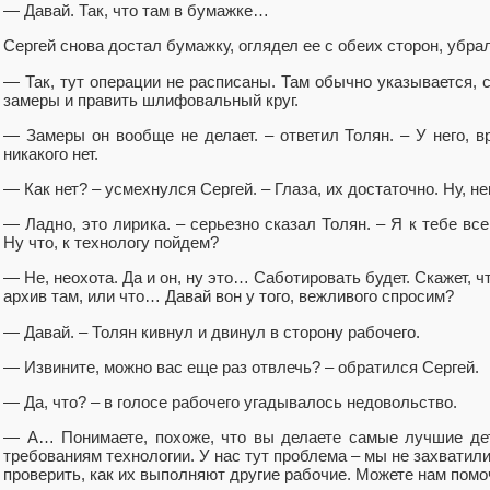
— Давай. Так, что там в бумажке…
Сергей снова достал бумажку, оглядел ее с обеих сторон, убра
— Так, тут операции не расписаны. Там обычно указывается, 
замеры и править шлифовальный круг.
— Замеры он вообще не делает. – ответил Толян. – У него, в
никакого нет.
— Как нет? – усмехнулся Сергей. – Глаза, их достаточно. Ну, 
— Ладно, это лирика. – серьезно сказал Толян. – Я к тебе все
Ну что, к технологу пойдем?
— Не, неохота. Да и он, ну это… Саботировать будет. Скажет, ч
архив там, или что… Давай вон у того, вежливого спросим?
— Давай. – Толян кивнул и двинул в сторону рабочего.
— Извините, можно вас еще раз отвлечь? – обратился Сергей.
— Да, что? – в голосе рабочего угадывалось недовольство.
— А… Понимаете, похоже, что вы делаете самые лучшие дет
требованиям технологии. У нас тут проблема – мы не захватили
проверить, как их выполняют другие рабочие. Можете нам помо