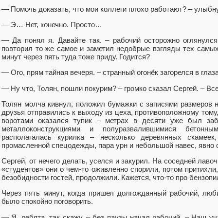
— Помочь доказать, что мои коллеги плохо работают? – улыбн
— Э… Нет, конечно. Просто…
— Да понял я. Давайте так. – рабочий осторожно оглянулся
повторил то же самое и заметил недобрые взгляды тех самых 
минут через пять туда тоже приду. Годится?
— Ого, прям тайная вечеря. – странный огонёк загорелся в глаза
— Ну что, Толян, пошли покурим? – громко сказал Сергей. – Все
Толян молча кивнул, положил бумажки с записями размеров н
друзья отправились к выходу из цеха, противоположному тому
воротами оказался тупик – метрах в десяти уже был заб
металлоконструкциями и полуразвалившимися бетонн
располагалась курилка – несколько деревянных скамеек,
промасленной спецодежды, пара урн и небольшой навес, явно
Сергей, от нечего делать, уселся и закурил. На соседней лаво
«студентов» они о чем-то оживленно спорили, потом притихли,
безобидности гостей, продолжили. Кажется, что-то про бензоп
Через пять минут, когда пришел долгожданный рабочий, лю
было спокойно поговорить.
— Я, ребята, так скажу. – без паузы начал рабочий. – Наш уч