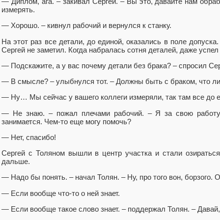
— Диплом, ага. – закивал Сергей. – Вы это, давайте нам обра
измерять.
— Хорошо. – кивнул рабочий и вернулся к станку.
На этот раз все детали, до единой, оказались в поле допуска
Сергей не заметил. Когда набралась сотня деталей, даже успел
— Подскажите, а у вас почему детали без брака? – спросил Сер
— В смысле? – улыбнулся тот. – Должны быть с браком, что л
— Ну… Мы сейчас у вашего коллеги измеряли, так там все до 
— Не знаю. – пожал плечами рабочий. – Я за свою работу
занимается. Чем-то еще могу помочь?
— Нет, спасибо!
Сергей с Толяном вышли в центр участка и стали озираться
дальше.
— Надо бы понять. – начал Толян. – Ну, про того вон, борзого.
— Если вообще что-то о ней знает.
— Если вообще такое слово знает. – поддержал Толян. – Дава