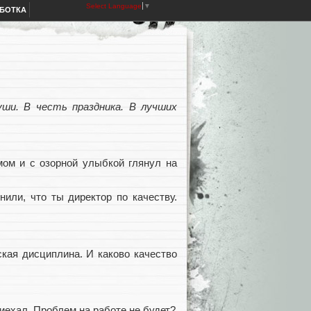
Select Language
▼
АБОТКА
ши. В честь праздника. В лучших
мом и с озорной улыбкой глянул на
или, что ты директор по качеству.
ская дисциплина. И каково качество
риехал. Проблем на работе не будет?