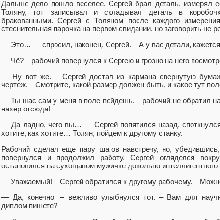
Дальше дело пошло веселее. Сергей брал деталь, измерял е
Толяну, тот записывал и складывал деталь в коробоч
бракованными. Сергей с Толяном после каждого измерения
стеснительная парочка на первом свидании, но заговорить не р
— Это… — спросил, наконец, Сергей. – А у вас детали, кажется
— Чё? – рабочий повернулся к Сергею и грозно на него посмотре
— Ну вот же. – Сергей достал из кармана свернутую бумаж
чертеж. – Смотрите, какой размер должен быть, и какое тут пол
— Ты щас сам у меня в поле пойдешь. – рабочий не обратил на
нахер отсюда!
— Да ладно, чего вы… — Сергей попятился назад, споткнулся 
хотите, как хотите… Толян, пойдем к другому станку.
Рабочий сделал еще пару шагов навстречу, но, убедившись,
повернулся и продолжил работу. Сергей огляделся вокр
остановился на сухощавом мужичке довольно интеллигентного 
— Уважаемый! – Сергей обратился к другому рабочему. – Мож
— Да, конечно. – вежливо улыбнулся тот. – Вам для науч
диплом пишете?