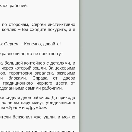
улся рабочий.
 по сторонам, Сергей инстинктивно
коллег. – Вы сходите покурить, а я
х Сергея. – Конечно, давайте!
 равно ни черта не понятно тут.
а большой контейнер с деталями, и
, через который вошли. За цеховыми
ор, территория завалена ржавыми
ыми блоками. Справа от двери
 традиционного черного цвета от
 сделанными самими рабочими.
чке сидели двое рабочих. До прихода
 но через пару минут, убедившись в
илы «Урал» и «Дружба».
бители бензопил уже ушли, и можно
асток, если честно, полная задница.