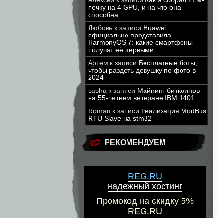
Алексей
к записи
Как я собрал LLM-
печку на 4 GPU, и на что она
способна
Любовь
к записи
Huawei
официально представила
HarmonyOS 7: какие смартфоны
получат её первыми
Артем
к записи
Бесплатные боты,
чтобы раздеть девушку по фото в
2024
sasha
к записи
Майнинг биткоинов
на 55-летнем ветеране IBM 1401
Roman
к записи
Реализация ModBus
RTU Slave на stm32
РЕКОМЕНДУЕМ
REG.RU
надежный хостинг
Промокод на скидку 5%
REG.RU