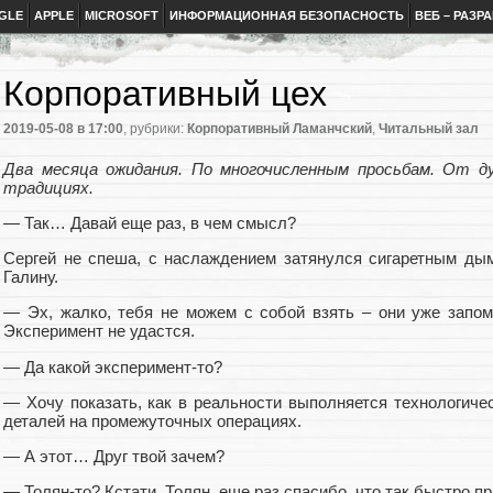
GLE
APPLE
MICROSOFT
ИНФОРМАЦИОННАЯ БЕЗОПАСНОСТЬ
ВЕБ – РАЗР
Корпоративный цех
2019-05-08
в 17:00
, рубрики:
Корпоративный Ламанчский
,
Читальный зал
Два месяца ожидания. По многочисленным просьбам. От ду
традициях.
— Так… Давай еще раз, в чем смысл?
Сергей не спеша, с наслаждением затянулся сигаретным ды
Галину.
— Эх, жалко, тебя не можем с собой взять – они уже запомн
Эксперимент не удастся.
— Да какой эксперимент-то?
— Хочу показать, как в реальности выполняется технологиче
деталей на промежуточных операциях.
— А этот… Друг твой зачем?
— Толян-то? Кстати, Толян, еще раз спасибо, что так быстро п