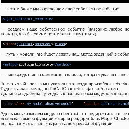
— в этом блоке мы определяем свое собственное событие
<ajax_addtocart_complete>
— создаем наше собственное событие (название любое н
понятно, что бы самим потом же не запутаться).
<
class
>
ajaxcart
/
observer
</
class
>
— путь к модели, где будет лежать наш метод заданный в собы
<method>
addtocartcomplete
</method>
— непосредственно сам метод в классе, который указан выше.
То есть этой частью мы указали, что когда произойдет «checko
будет вызвать метод addToCartComplete с ajaxcart/observer.
Дальше создаем нашу модель в нашем новом модуле и добавля
<?php
class
My_Model_ObserverModel
{ 	
function
addToCartComp
Здесь мы указываем модулю checkout, что редиректить нас не 
вызов кастомной функции которая рендерит блок Mage_Checkout
возвращаем этот html как json нашей javascript функции.