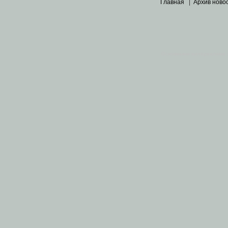
Главная
|
Архив ново
Основными материалами 