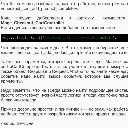
Что бы немного разобраться, как это работает, посмотрим н
«checkout_cart_add_product_complete».
Кода продукт добавляется в карточку,- вызывается
Mage_Checkout_CartController.
Если единица товара успешно добавлена то выполняется
Mage::dispatchEvent(
'checkout_cart_add_product_complete'
,     
Что происходит на самом деле. В этот момент собираются вс
ждали 'checkout_cart_add_product_complete’ и по очередности 
Также все параметры, которые передаются через Mage::disp
addToCartComplete. Тесть вы получаете в текущем примере с
также объект Response и Request. Чтобы точно знать какие ар
событие надо найти вызов события, которое мы слушае
аргументы.
Надо заметить, что не всегда можно найти подходящее систе
просто отсутствует нужной части логики и тогда уже точно пр
блока или модели.
Пример довольно простой и примитивен — но зная, как работ
во благо себе и другим разработчикам которые придут на ваше 
Автор: ServDev