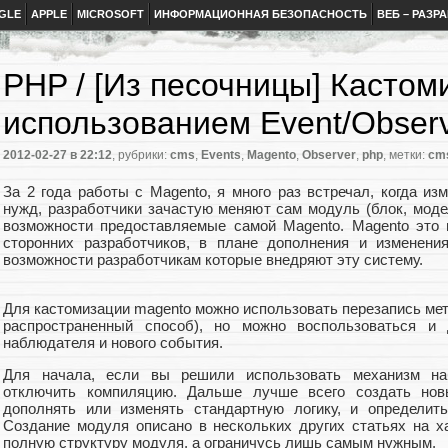
GLE
APPLE
MICROSOFT
ИНФОРМАЦИОННАЯ БЕЗОПАСНОСТЬ
ВЕБ – РАЗР
PHP / [Из песочницы] Кастом
использованием Event/Obser
2012-02-27
в 22:12
, рубрики:
cms
,
Events
,
Magento
,
Observer
,
php
, метки:
cm
За 2 года работы с Magento, я много раз встречал, когда и
нужд, разработчики зачастую меняют сам модуль (блок, модел
возможности предоставляемые самой Magento. Magento это 
сторонних разработчиков, в плане дополнения и изменени
возможности разработчикам которые внедряют эту систему.
Для кастомизации magento можно использовать перезапись мет
распространенный способ), но можно воспользоваться и
наблюдателя и нового события.
Для
начала, если вы решили использовать механизм на
отключить компиляцию. Дальше лучше всего создать нов
дополнять или изменять стандартную логику, и определит
Создание модуля описано в нескольких других статьях на х
полную структуру модуля, а ограничусь лишь самым нужным.