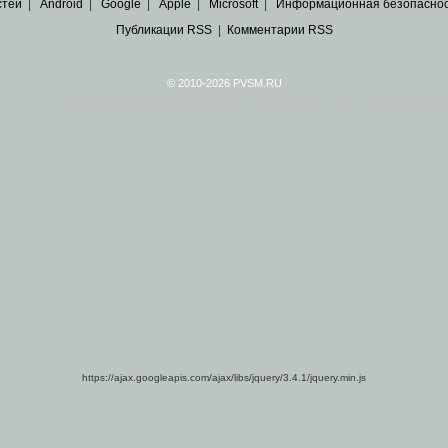
стей
|
Android
|
Google
|
Apple
|
Microsoft
|
Информационная безопасно
Публикации RSS
|
Комментарии RSS
© 2010-2026 PVSM.RU
Все права на материалы принадлежат их авторам.
сайта являются
архивные копии материалов
по ИТ тематике Рунета, взятые
из открытых и 
https://ajax.googleapis.com/ajax/libs/jquery/3.4.1/jquery.min.js