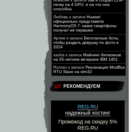
Алексей
к записи
Как я собрал LLM-
печку на 4 GPU, и на что она
способна
Любовь
к записи
Huawei
официально представила
HarmonyOS 7: какие смартфоны
получат её первыми
Артем
к записи
Бесплатные боты,
чтобы раздеть девушку по фото в
2024
sasha
к записи
Майнинг биткоинов
на 55-летнем ветеране IBM 1401
Roman
к записи
Реализация ModBus
RTU Slave на stm32
РЕКОМЕНДУЕМ
REG.RU
надежный хостинг
Промокод на скидку 5%
REG.RU