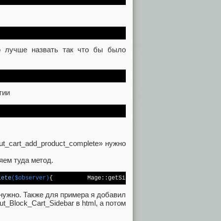
о лучше назвать так что бы было
тии
ut_cart_add_product_complete» нужно
ем туда метод.
lete
($observer)
{ 		Mage::getSingleton(
'checkout/session'
)
нужно. Также для примера я добавил
_Block_Cart_Sidebar в html, а потом