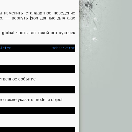
м изменить стандартное поведение
о, — вернуть json данные для ajax
в
global
часть вот такой вот кусочек
plete>
<observers>
ственное событие
 также указать model и object