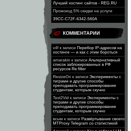
Лучший хостинг сайтов - REG.RU
Промокод 5% скидки на услуги
39CC-C72F-6342-560A
КОММЕНТАРИИ
v4f
к записи
Перебор IP-адресов на
хостинге — и как с этим бороться
amarakin
к записи
Альтернативный
список заблокированных в РФ
ресурсов Re:filter
ResizeOn
к записи
Эксперименты с
тиграми и другие способы
преподавать программирование
студентам, которым скучно
Text2Vid
к записи
Эксперименты с
тиграми и другие способы
преподавать программирование
студентам, которым скучно
всым
к записи
Развёртывание своего
MTProxy Telegram со статистикой