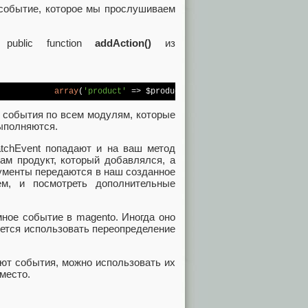
а событие, которое мы прослушиваем
 public function
addAction()
из
            
array
(
'product'
 => $product, 
'request'
 => $this->get
е события по всем модулям, которые
выполняются.
atchEvent попадают и на ваш метод
ам продукт, который добавлялся, а
гументы передаются в наш созданное
м, и посмотреть дополнительные
мное событие в magento. Иногда оно
идется использовать переопределение
ают события, можно использовать их
место.