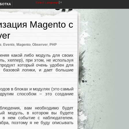
Select Language
▼
АБОТКА
изация Magento с
ver
s
,
Events
,
Magento
,
Observer
,
PHP
зменяя какой либо модуль для своих
ь, хелпер), при этом, не используя
продукт который очень удобен для
я базовой логики, и дает большие
одов в блоках и модулях (это самый
 другим способом – это создание
блюдения, вам необходимо будет
ый модуль, в котором вы будете
ь в нем событие с наблюдателем.
абра, поэтому я не буду описывать