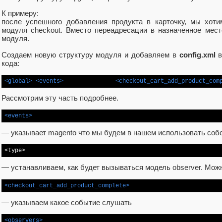
К примеру:
после успешного добавления продукта в карточку, мы хоти
модуля checkout. Вместо переадресации в назначенное мест
модуля.
Создаем новую структуру модуля и добавляем в
config.xml
кода:
<global>
<events>
<checkout_cart_add_product_com
Рассмотрим эту часть подробнее.
<events>
— указывает magento что мы будем в нашем использовать соб
<
type
>
— устанавливаем, как будет вызываться модель observer. Можно
<checkout_cart_add_product_complete>
— указываем какое событие слушать
<observers>