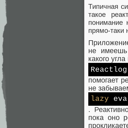
Типичная си
такое реак
понимание 
прямо-таки 
Приложение
не имеешь 
какого угла
Reactlog
помогает р
не забывае
lazy
eva
. Реактивн
пока оно р
прокликает