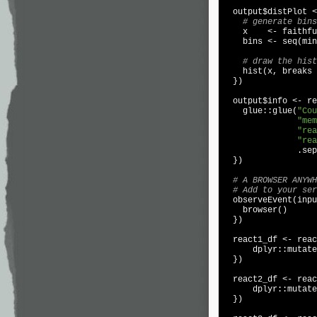
  output$distPlot <
# generate bins
    x    <- faithfu
    bins <- seq(min
# draw the hist
    hist(x, breaks 
  })

  output$info <- re
    glue::glue(
"Cou
"mem
"rea
"rea
               .sep
  })

# A BROWSER ANYWH
# Add to your ser
  observeEvent(inpu
    browser()

  })

  react1_df <- reac
      dplyr::mutate
  })

  react2_df <- reac
      dplyr::mutate
  })
