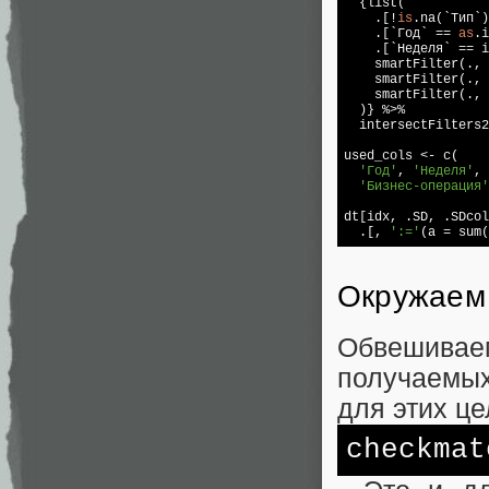
  {list(

    .[!
is
.na(`Тип`)
    .[`Год` == 
as
.i
    .[`Неделя` == i
    smartFilter(., 
    smartFilter(., 
    smartFilter(., 
  )} %>% 

  intersectFilters2
used_cols <- c(

'Год'
, 
'Неделя'
, 
'Бизнес-операция'
dt[idx, .SD, .SDcol
  .[, 
':='
(a = sum(
Окружаем
Обвешиваем
получаемых
для этих ц
checkmat