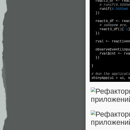
  react3_df <- reac
# runif(6.5555e
    runif(
6.5555e6
 
  })

  react4_df <- reac
# заберем все, 
    react3_df()[
-1
]
  })

  rval <- reactiveV
  observeEvent(inpu
    rval$cnt <- rva
  })

}

# Run the applicati

shinyApp(ui = ui, 