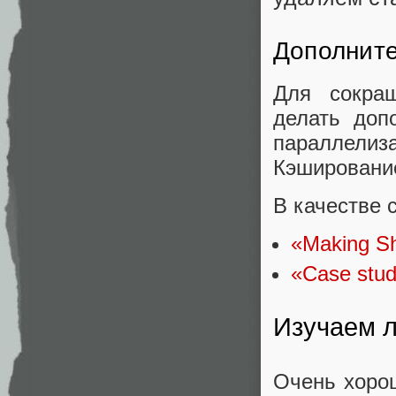
Дополните
Для сокра
делать доп
параллелиза
Кэширование
В качестве 
«Making Sh
«Case stud
Изучаем л
Очень хорош