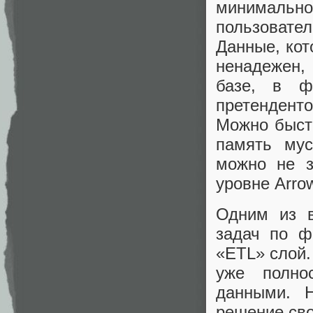
минимальн
пользовате
Данные, кот
ненадежен,
базе, в ф
претендент
Можно быст
память мус
можно не з
уровне Arro
Одним из 
задач по ф
«ETL» слой.
уже полно
данными. 
решение сво