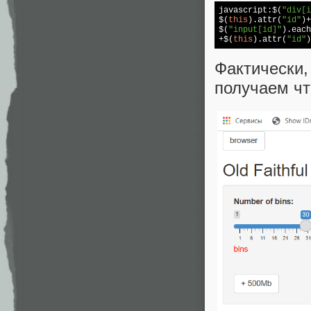
javascript:$(
"div[i
$(
this
).attr(
"id"
)+
$(
"input[id]"
).each
+$(
this
).attr(
"id"
)
Фактически
получаем чт