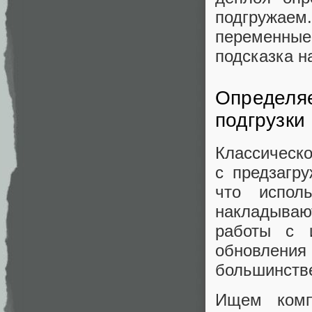
подгружа
переменны
подсказка н
Определяе
подгрузки
Классическо
с предзагр
что испол
накладываю
работы с и
обновлени
большинстве
Ищем комп