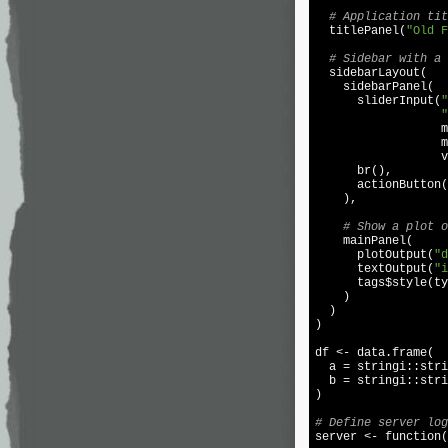
# Application tit
  titlePanel(
"Old F
# Sidebar with a 
  sidebarLayout(

    sidebarPanel(

      sliderInput(
"
"
                  m
                  m
                  v
      br(),

      actionButton(
    ),

# Show a plot o
    mainPanel(

      plotOutput(
"d
      textOutput(
"i
      tags$style(ty
    )

  )

)

df <- data.frame(

  a = stringi::stri
  b = stringi::stri
)

# Define server log

server <- function(