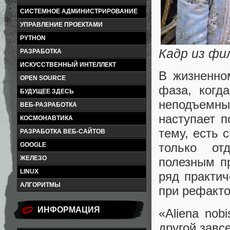
СИСТЕМНОЕ АДМИНИСТРИРОВАНИЕ
УПРАВЛЕНИЕ ПРОЕКТАМИ
PYTHON
Кадр из фи
РАЗРАБОТКА
ИСКУССТВЕННЫЙ ИНТЕЛЛЕКТ
В жизненно
OPEN SOURCE
фаза, когд
БУДУЩЕЕ ЗДЕСЬ
неподъемны
ВЕБ-РАЗРАБОТКА
наступает п
КОСМОНАВТИКА
тему, есть 
РАЗРАБОТКА ВЕБ-САЙТОВ
только от
GOOGLE
ЖЕЛЕЗО
полезным п
LINUX
ряд практич
АЛГОРИТМЫ
при рефакто
ИНФОРМАЦИЯ
«Aliena nob
другой завс