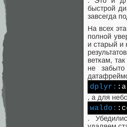
. Это и д
быстрой ди
завсегда по
На всех эт
полной уве
и старый и
результат
веткам, так
не забыто
датафреймо
dplyr:
:a
, а для не
waldo:
:c
. Убедили
удаляем ст