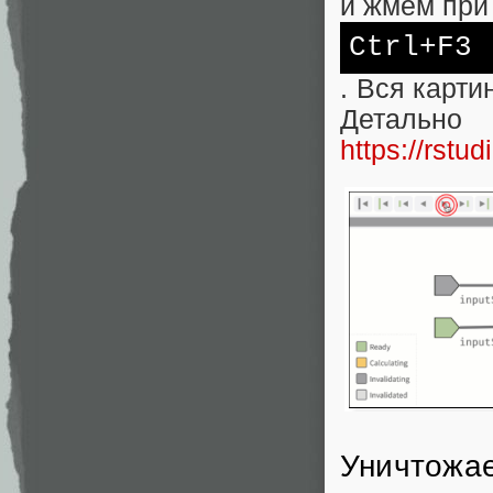
и жмем при
Ctrl+F3
. Вся карти
Детал
https://rstud
Уничтожае