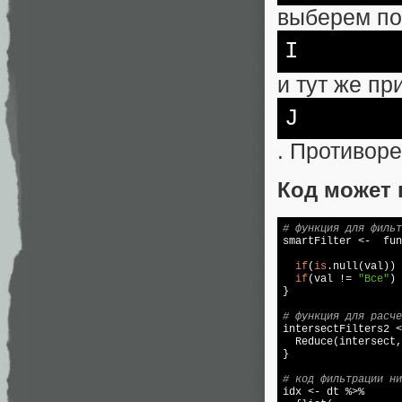
выберем по
I
и тут же п
J
. Противоре
Код может 
# функция для фильт

smartFilter <-  fu
if
(
is
.null(val)) 
if
(val != 
"Все"
) 
}

# функция для расче

intersectFilters2 <
  Reduce(intersect,
}

# код фильтрации ни

idx <- dt %>%
