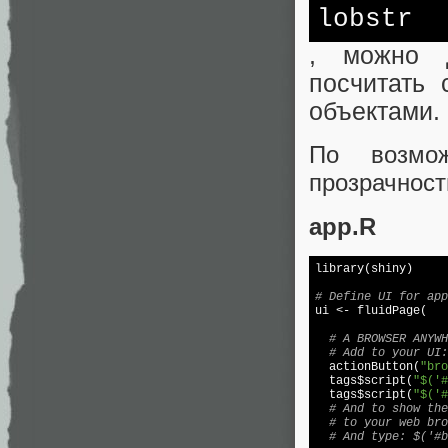
lobstr
, можно д
посчитать 
объектами.
По возмож
прозрачност
app.R
library(shiny)

# Define UI for app

ui <- fluidPage(

# A BROWSER ANYWH
# Add to your UI:
  actionButton(
"bro
  tags$script(
"$('#
  tags$script(
"$('#
# And to show the
# to your web bro
# And type: $('#b