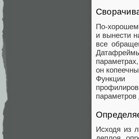
Сворачив
По-хорошему
и вынести н
все обраще
Датафреймы
параметрах,
он копеечны
Функции 
профилиро
параметров 
Определяе
Исходя из л
деплоя опр