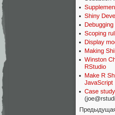
Supplement
Shiny Deve
Debugging 
Scoping rul
Display m
Making Shi
Winston Ch
RStudio
Make R Shi
JavaScript
Case study
(joe@rstud
Предыдущ