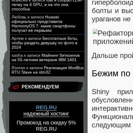
Алексей
к записи
Как я собрал LLM-
гиперболоид
печку на 4 GPU, и на что она
болты и выс
способна
Любовь
к записи
Huawei
ураганов не
официально представила
HarmonyOS 7: какие смартфоны
получат её первыми
Артем
к записи
Бесплатные боты,
чтобы раздеть девушку по фото в
2024
Дальше про
sasha
к записи
Майнинг биткоинов
на 55-летнем ветеране IBM 1401
Roman
к записи
Реализация ModBus
Бежим по
RTU Slave на stm32
РЕКОМЕНДУЕМ
Shiny при
обусловле
интерактивн
REG.RU
надежный хостинг
Функциона
Промокод на скидку 5%
следующим 
REG.RU