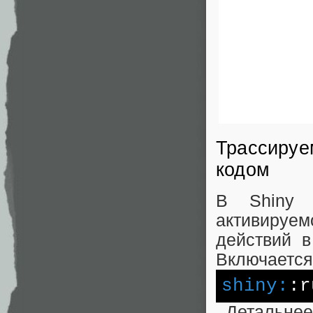
Трассируе
кодом
В Shiny 
активируе
действий в
Включается
shiny:
:r
. Детальне