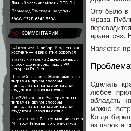
Лучший хостинг сайтов - REG.RU
Это было в 
Промокод 5% скидки на услуги
Фраза Пуб
39CC-C72F-6342-560A
переводитс
КОММЕНТАРИИ
нравится». 
Является п
v4f
к записи
Перебор IP-адресов на
хостинге — и как с этим бороться
amarakin
к записи
Альтернативный
Проблема
список заблокированных в РФ
ресурсов Re:filter
ResizeOn
к записи
Эксперименты с
тиграми и другие способы
Сделать кр
преподавать программирование
студентам, которым скучно
любое прил
Text2Vid
к записи
Эксперименты с
обладать к
тиграми и другие способы
преподавать программирование
можно встр
студентам, которым скучно
Когда береш
всым
к записи
Развёртывание своего
MTProxy Telegram со статистикой
из палок и 