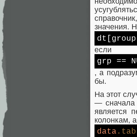
необходим
усугублят
справочни
значения. 
dt[group
если
grp
== N
, а подразу
бы.
На этот сл
— сначала 
является 
колонкам, 
data
.tab