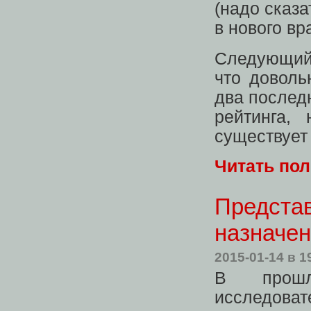
(надо сказа
в нового вр
Следующий 
что доволь
два послед
рейтинга,
существует
Читать по
Представ
назначе
2015-01-14
в 1
В прошл
исследова