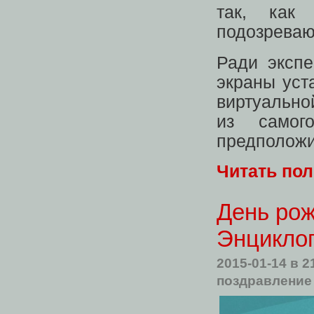
так, как
подозреваю
Ради эксп
экраны уст
виртуально
из самог
предположи
Читать по
День ро
Энцикло
2015-01-14
в 2
поздравление