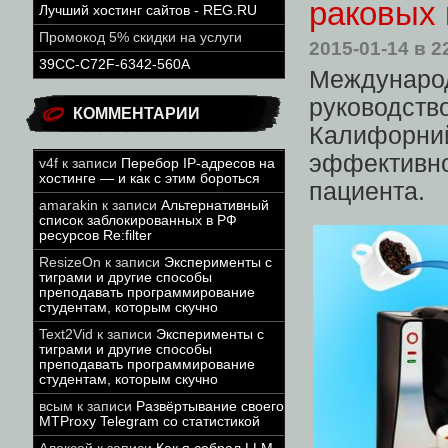
раковых 
Лучший хостинг сайтов - REG.RU
Промокод 5% скидки на услуги
2015-01-14
в 2
39CC-C72F-6342-560A
Междунар
руководст
КОММЕНТАРИИ
Калифорний
эффективно
v4f
к записи
Перебор IP-адресов на
хостинге — и как с этим бороться
пациента.
amarakin
к записи
Альтернативный
список заблокированных в РФ
ресурсов Re:filter
ResizeOn
к записи
Эксперименты с
тиграми и другие способы
преподавать программирование
студентам, которым скучно
Text2Vid
к записи
Эксперименты с
тиграми и другие способы
преподавать программирование
студентам, которым скучно
всым
к записи
Развёртывание своего
MTProxy Telegram со статистикой