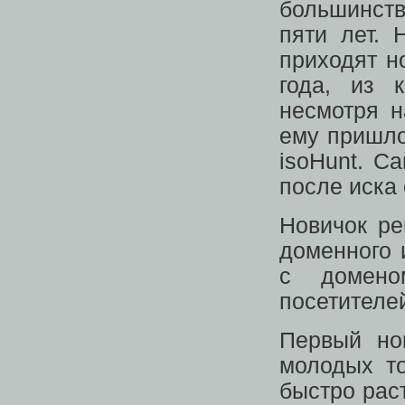
большинств
пяти лет. 
приходят н
года, из 
несмотря н
ему пришло
isoHunt. С
после иска
Новичок ре
доменного 
с домено
посетителе
Первый нов
молодых то
быстро рас