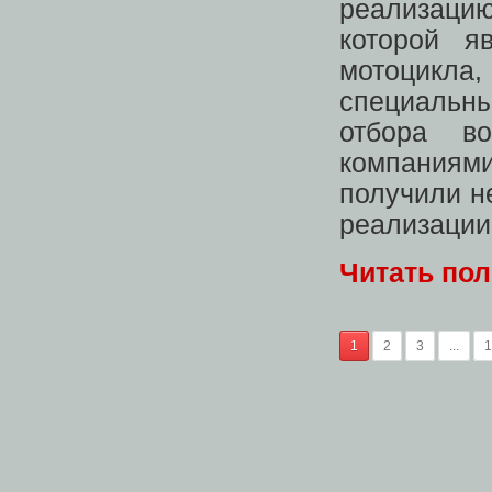
реализацию
которой я
мотоцикла,
специальн
отбора во
компаниями
получили н
реализации
Читать по
1
2
3
...
1