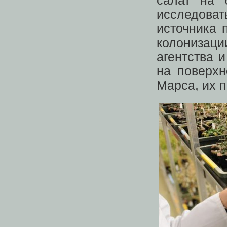
салат на 
исследова
источника 
колонизац
агентства 
на поверхн
Марса, их п