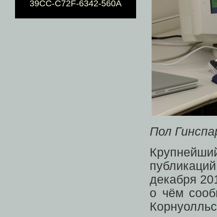
39CC-C72F-6342-560A
Пол Гинспа
Крупнейший
публикаций
декабря 201
о чём соо
Корнуолльс