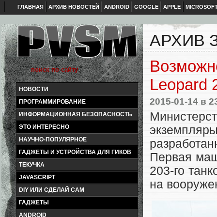
ГЛАВНАЯ
АРХИВ НОВОСТЕЙ
ANDROID
GOOGLE
APPLE
MICROSOF
АРХИВ З
Возможно
Leopard 
НОВОСТИ
2015-01-14
в 2
ПРОГРАММИРОВАНИЕ
Министер
ИНФОРМАЦИОННАЯ БЕЗОПАСНОСТЬ
экземпляры
ЭТО ИНТЕРЕСНО
НАУЧНО-ПОПУЛЯРНОЕ
разработа
ГАДЖЕТЫ И УСТРОЙСТВА ДЛЯ ГИКОВ
Первая маш
ТЕКУЧКА
203-го танк
JAVASCRIPT
на вооружен
DIY ИЛИ СДЕЛАЙ САМ
ГАДЖЕТЫ
ANDROID