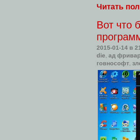
Читать по
Вот что 
программ
2015-01-14
в 2
die
,
ад фрива
говнософт
,
зл