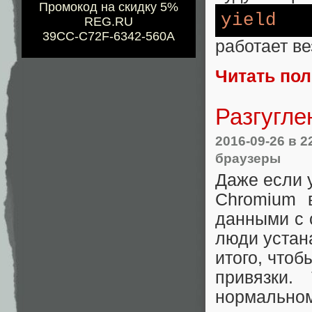
Промокод на скидку 5%
yield
REG.RU
39CC-C72F-6342-560A
работает ве
Читать по
Разгугл
2016-09-26
в 2
браузеры
Даже если у
Chromium 
данными с 
люди устан
итого, что
привязки
нормальн