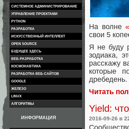
СИСТЕМНОЕ АДМИНИСТРИРОВАНИЕ
УПРАВЛЕНИЕ ПРОЕКТАМИ
PYTHON
На волне
РАЗРАБОТКА
свои 5 копе
ИСКУССТВЕННЫЙ ИНТЕЛЛЕКТ
OPEN SOURCE
Я не буду 
БУДУЩЕЕ ЗДЕСЬ
зодиака, э
ВЕБ-РАЗРАБОТКА
расскажу в
КОСМОНАВТИКА
которые п
РАЗРАБОТКА ВЕБ-САЙТОВ
дребедень.
GOOGLE
ЖЕЛЕЗО
Читать по
LINUX
АЛГОРИТМЫ
Yield: чт
ИНФОРМАЦИЯ
2016-09-26
в 2
Сообществ