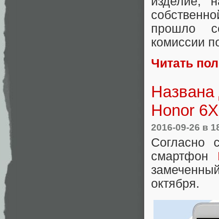
изделие, 
собственн
прошло с
комиссии п
Читать по
Названа 
Honor 6X
2016-09-26
в 1
Согласно 
смартфон
замеченный
октября.