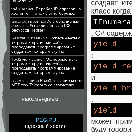
на коленке
создает ит
v4f
к записи
Перебор IP-адресов на
класс когд
хостинге — и как с этим бороться
IEnumera
amarakin
к записи
Альтернативный
список заблокированных в РФ
ресурсов Re:filter
. C# содер
ResizeOn
к записи
Эксперименты с
yield
тиграми и другие способы
преподавать программирование
студентам, которым скучно
:
Text2Vid
к записи
Эксперименты с
тиграми и другие способы
yield
re
преподавать программирование
студентам, которым скучно
и
всым
к записи
Развёртывание своего
MTProxy Telegram со статистикой
yield
br
.
РЕКОМЕНДУЕМ
yield
REG.RU
может прим
надежный хостинг
буду говори