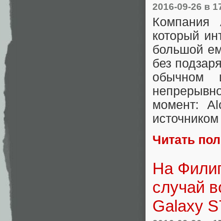
2016-09-26
в 1
Компания 
который ин
большой ем
без подзар
обычном 
непрерывн
момент: Al
источником 
Читать по
На Филип
случай 
Galaxy S