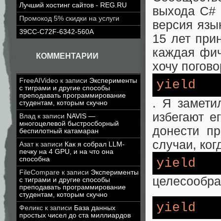
Лучший хостинг сайтов - REG.RU
выхода C# 
Промокод 5% скидки на услуги
версия язы
39CC-C72F-6342-560A
15 лет при
каждая фич
КОММЕНТАРИИ
хочу погов
FreeAIVideo
к записи
Эксперименты
yield
с тиграми и другие способы
преподавать программирование
. Я замети
студентам, которым скучно
избегают е
Влад
к записи
NAVIS —
многоцелевой быстросборный
донести пр
беспилотный катамаран
случаи, ко
Азат
к записи
Как я собрал LLM-
печку на 4 GPU, и на что она
способна
yield
FileCompare
к записи
Эксперименты
целесообра
с тиграми и другие способы
преподавать программирование
студентам, которым скучно
yield
Феликс
к записи
База данных
простых чисел до ста миллиардов