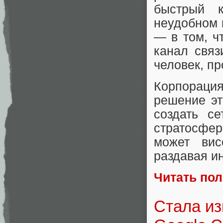
быстрый к
неудобном 
— в том, ч
канал связ
человек, пр
Корпораци
решение эт
создать с
стратосфер
может вис
раздавая и
Читать по
Стала из