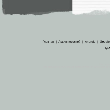
Главная
|
Архив новостей
|
Android
|
Google
Пуб
Все пра
Основными материалами сайта являются
архивные ко