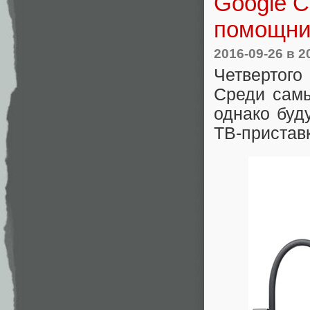
Google C
помощни
2016-09-26
в 2
Четвертого
Среди са
однако буд
ТВ-приставк