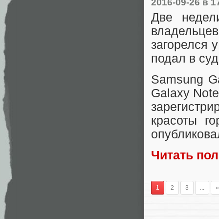
2016-09-26
в 1
Две неде
владельцев
загорелся у
подал в суд
Samsung Ga
Galaxy Not
зарегистр
красоты го
опубликова
Читать по
1
2
3
...
»