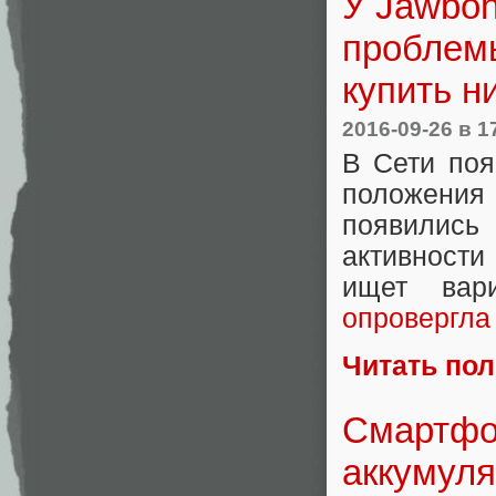
У Jawbo
проблемы
купить н
2016-09-26
в 1
В Сети поя
положени
появились
активност
ищет вар
опровергла
Читать по
Смартфон
аккумуля