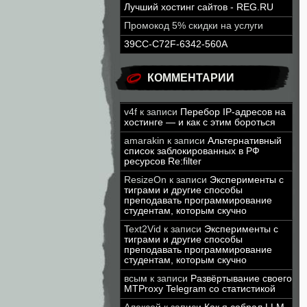
Лучший хостинг сайтов - REG.RU
Промокод 5% скидки на услуги
39CC-C72F-6342-560A
КОММЕНТАРИИ
v4f
к записи
Перебор IP-адресов на
хостинге — и как с этим бороться
amarakin
к записи
Альтернативный
список заблокированных в РФ
ресурсов Re:filter
ResizeOn
к записи
Эксперименты с
тиграми и другие способы
преподавать программирование
студентам, которым скучно
Text2Vid
к записи
Эксперименты с
тиграми и другие способы
преподавать программирование
студентам, которым скучно
всым
к записи
Развёртывание своего
MTProxy Telegram со статистикой