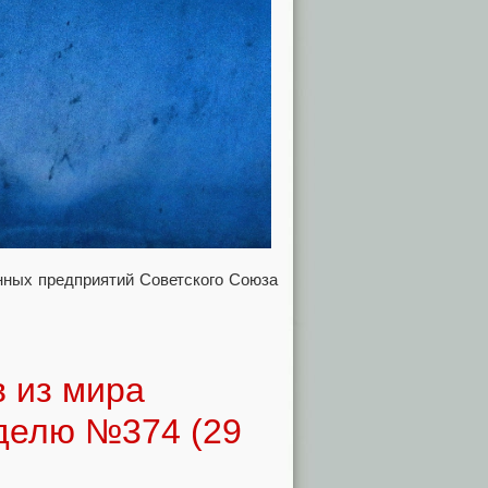
нных предприятий Советского Союза
 из мира
делю №374 (29