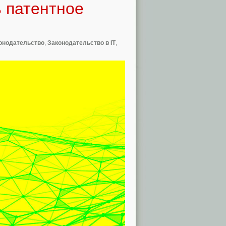
ь патентное
онодательство
,
Законодательство в IT
,