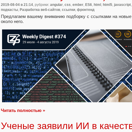
2019-08-04
в 21:14
, рубрики:
angular
,
css
,
ember
,
ES6
,
html
,
html5
,
javascript
подкасты
,
Разработка веб-сайтов
,
ссылки
,
фронтенд
Предлагаем вашему вниманию подборку с ссылками на новые
около него.
Читать полностью »
Ученые заявили ИИ в качеств