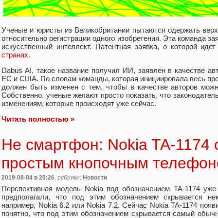
Ученые и юристы из Великобритании пытаются одержать верх
относительно регистрации одного изобретения. Эта команда за
искусственный интеллект. Патентная заявка, о которой идет
странах
.
Dabus AI, такое название получил ИИ, заявлен в качестве ав
ЕС и США. По словам команды, которая инициировала весь про
должен быть изменен с тем, чтобы в качестве авторов мож
Собственно, ученые желают просто показать, что законодатель
изменениям, которые происходят уже сейчас.
Читать полностью »
Не смартфон: Nokia TA-1174 
простым кнопочным телефо
2019-08-04
в 20:26
, рубрики:
Новости
Перспективная модель Nokia под обозначением TA-1174 уже
предполагали, что под этим обозначением скрывается н
например, Nokia 6.2 или Nokia 7.2. Сейчас Nokia TA-1174 поя
понятно, что под этим обозначением скрывается самый обыч