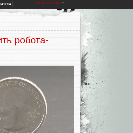
Select Language
▼
АБОТКА
ть робота-