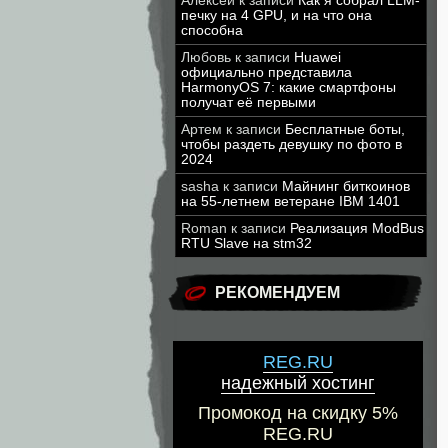
Алексей
к записи
Как я собрал LLM-
печку на 4 GPU, и на что она
способна
Любовь
к записи
Huawei
официально представила
HarmonyOS 7: какие смартфоны
получат её первыми
Артем
к записи
Бесплатные боты,
чтобы раздеть девушку по фото в
2024
sasha
к записи
Майнинг биткоинов
на 55-летнем ветеране IBM 1401
Roman
к записи
Реализация ModBus
RTU Slave на stm32
РЕКОМЕНДУЕМ
REG.RU
надежный хостинг
Промокод на скидку 5%
REG.RU