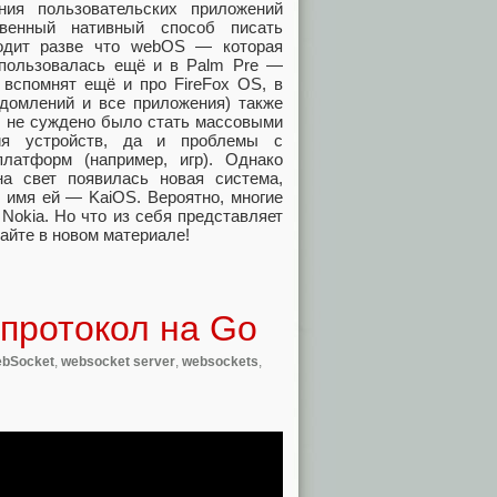
ия пользовательских приложений
твенный нативный способ писать
дит разве что webOS — которая
спользовалась ещё и в Palm Pre —
 вспомнят ещё и про FireFox OS, в
едомлений и все приложения) также
я не суждено было стать массовыми
ия устройств, да и проблемы с
латформ (например, игр). Однако
а свет появилась новая система,
 имя ей — KaiOS. Вероятно, многие
Nokia. Но что из себя представляет
тайте в новом материале!
протокол на Go
bSocket
,
websocket server
,
websockets
,