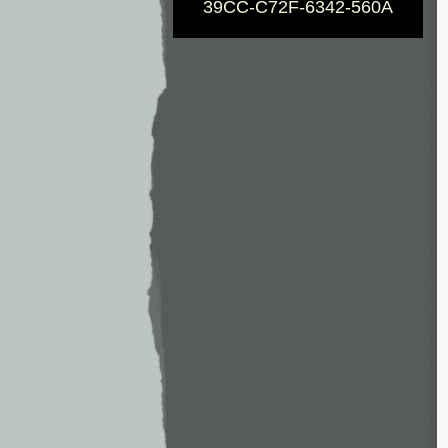
39CC-C72F-6342-560A