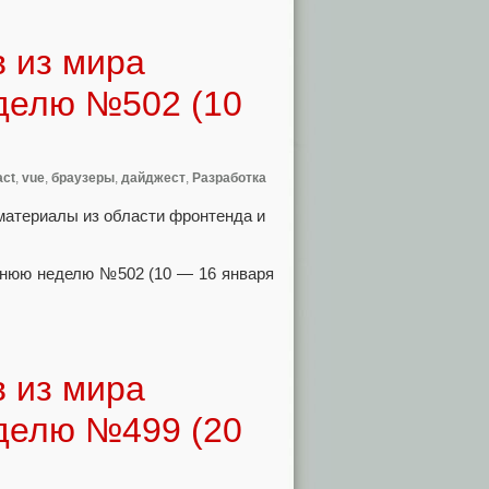
 из мира
делю №502 (10
act
,
vue
,
браузеры
,
дайджест
,
Разработка
материалы из области фронтенда и
 из мира
делю №499 (20