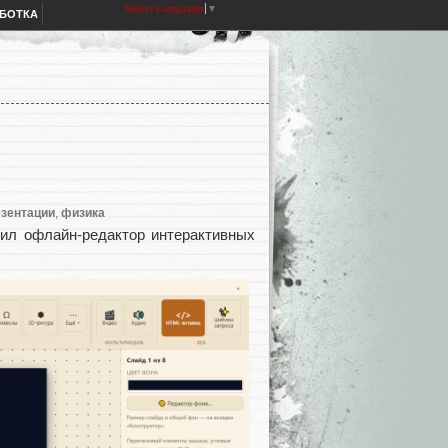
Select Language
▼
АБОТКА
зентации
,
физика
дил офлайн-редактор интерактивных