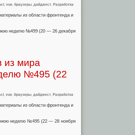
act
,
vue
,
браузеры
,
дайджест
,
Разработка
материалы из области фронтенда и
 из мира
делю №495 (22
ct
,
vue
,
браузеры
,
дайджест
,
Разработка
материалы из области фронтенда и