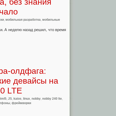
а, без знания
ачало
жки
,
мобильная разработка
,
мобильные
ли. А неделю назад решил, что время
ра-олдфага:
кие девайсы на
0 LTE
tml5
,
JS
,
kaios
,
linux
,
nobby
,
nobby 240 lte
,
тфоны
,
фреймворки