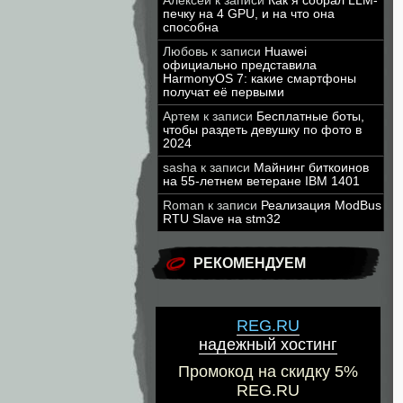
Алексей
к записи
Как я собрал LLM-
печку на 4 GPU, и на что она
способна
Любовь
к записи
Huawei
официально представила
HarmonyOS 7: какие смартфоны
получат её первыми
Артем
к записи
Бесплатные боты,
чтобы раздеть девушку по фото в
2024
sasha
к записи
Майнинг биткоинов
на 55-летнем ветеране IBM 1401
Roman
к записи
Реализация ModBus
RTU Slave на stm32
РЕКОМЕНДУЕМ
REG.RU
надежный хостинг
Промокод на скидку 5%
REG.RU