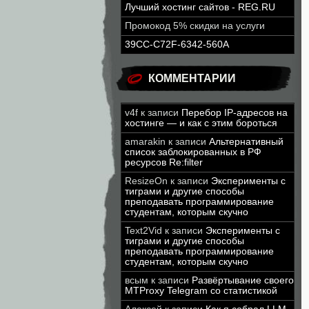
Лучший хостинг сайтов - REG.RU
Промокод 5% скидки на услуги
39CC-C72F-6342-560A
КОММЕНТАРИИ
v4f
к записи
Перебор IP-адресов на
хостинге — и как с этим бороться
amarakin
к записи
Альтернативный
список заблокированных в РФ
ресурсов Re:filter
ResizeOn
к записи
Эксперименты с
тиграми и другие способы
преподавать программирование
студентам, которым скучно
Text2Vid
к записи
Эксперименты с
тиграми и другие способы
преподавать программирование
студентам, которым скучно
всым
к записи
Развёртывание своего
MTProxy Telegram со статистикой