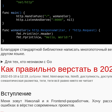
"net/http"
)
func 
main
()
{

	http.HandleFunc(
"/"
, wsHandler)

	http.ListenAndServe(
":8000"
, nil)

}

func 
wsHandler
(w http.ResponseWriter, r *http.Request)
{

	fmt.Println(r.Header)

	fmt.Fprintln(w, 
"Hello, World!"
)

}
Благодаря стандартной библиотеке написать многопоточный в
другом языке.
Для тех, кто незнаком с Go
Как правильно верстать в 202
2022-03-10
в 12:19
, рубрики:
html
,
html-верстка
,
html5
,
доступность
,
доступ
семантическая разметка
,
теги
,
теги всё равно никто не читает
Вступление
Меня зовут Николай и я Frontend-разработчик. Хочу расс
ошибках в вёрстке современных проектов.