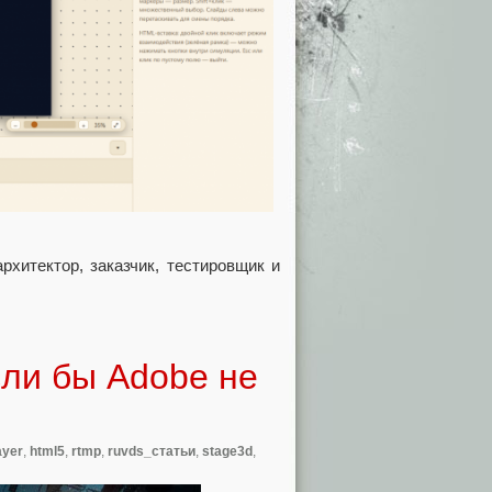
рхитектор, заказчик, тестировщик и
сли бы Adobe не
ayer
,
html5
,
rtmp
,
ruvds_статьи
,
stage3d
,