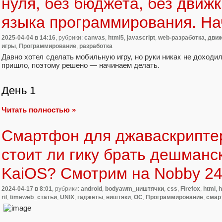
нуля, без бюджета, без движк
языка программирования. Н
2025-04-04
в 14:16
, рубрики:
canvas
,
html5
,
javascript
,
web-разработка
,
дви
игры
,
Программирование
,
разработка
Давно хотел сделать мобильную игру, но руки никак не доходи
пришло, поэтому решено — начинаем делать.
День 1
Читать полностью »
Смартфон для джаваскрипте
стоит ли гику брать дешманс
KaiOS? Смотрим на Nobby 24
2024-04-17
в 8:01
, рубрики:
android
,
bodyawm_ништячки
,
css
,
Firefox
,
html
,
h
ril
,
timeweb_статьи
,
UNIX
,
гаджеты
,
ништяки
,
ОС
,
Программирование
,
смар