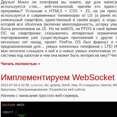
Друзья! Много ли платформ вы знаете, где для написан
используется стек… веб-технологий, причём это единс
программы? Услышав о HTML5 + CSS + JS, на ум прихо
используется в современных телевизорах от LG (а ранее и
уникальный смартфон, единственный в своём роде), а олды
которой вся оболочка (включая многозадачность, шторку ув
была реализована на JS. Но ни webOS, ни FFOS в своё врем
ОС на смартфонах: сказывались аппаратные ограничен
портированием уже существующих приложений с других п
несколько лет назад, проект FireFox OS был форкнут и н
предназначенная для… умных кнопочных телефонов с LTE! И
мои читатели слышали о ней и о новых умных кнопочниках от 
система под капотом и чем она может быть интересна гику? Чи
Читать полностью »
Имплементируем WebSocket 
2022-07-02
в 12:56
, рубрики:
Go
,
golang
,
html5
,
http
,
IT-стандарты
,
tutorial
,
We
браузеры
,
Программирование
,
Разработка веб-сайтов
Начнем с написания простого веб-сервера.
package
 main

import
(

"fmt"