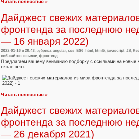
Читать полностью »
Дайджест свежих материалов
фронтенда за последнюю не
— 16 января 2022)
2022-01-16
в 20:43
, рубрики:
angular
,
css
,
ES6
,
html
,
html5
,
javascript
,
JS
,
Re
веб-сайтов
,
ссылки
,
фронтенд
Предлагаем вашему вниманию подборку с ссылками на новые 
около него.
Читать полностью »
Дайджест свежих материалов
фронтенда за последнюю не
— 26 декабря 2021)