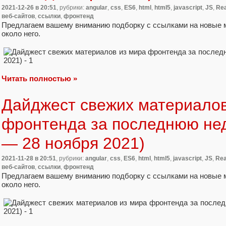
2021-12-26
в 20:51
, рубрики:
angular
,
css
,
ES6
,
html
,
html5
,
javascript
,
JS
,
Re
веб-сайтов
,
ссылки
,
фронтенд
Предлагаем вашему вниманию подборку с ссылками на новые 
около него.
Читать полностью »
Дайджест свежих материалов
фронтенда за последнюю не
— 28 ноября 2021)
2021-11-28
в 20:51
, рубрики:
angular
,
css
,
ES6
,
html
,
html5
,
javascript
,
JS
,
Rea
веб-сайтов
,
ссылки
,
фронтенд
Предлагаем вашему вниманию подборку с ссылками на новые 
около него.