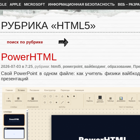
GLE
APPLE
MICROSOFT
ИНФОРМАЦИОННАЯ БЕЗОПАСНОСТЬ
ВЕБ – РАЗР
РУБРИКА «HTML5»
PowerHTML
2026-07-03
в 7:25
, рубрики:
html5
,
powerpoint
,
вайбкодинг
,
образование
,
Пре
Свой PowerPoint в одном файле: как учитель физики вайбко
презентаций