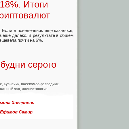
 18%. Итоги
криптовалют
 Если в понедельник еще казалось,
на еще далеко. В результате в общем
дешевела почти на 6%.
будни серого
е
,
Кузнечик
,
насекомое-разведчик
,
альный зал
,
членистоногие
мила Хигерович
Ефимов Самир