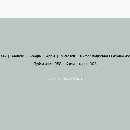
стей
|
Android
|
Google
|
Apple
|
Microsoft
|
Информационная безопасно
Публикации RSS
|
Комментарии RSS
© 2010-2026 PVSM.RU
Все права на материалы принадлежат их авторам.
сайта являются
архивные копии материалов
по ИТ тематике Рунета, взятые
из открытых и 