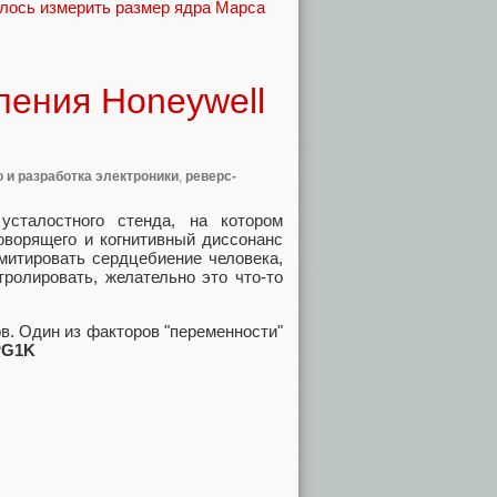
лось измерить размер ядра Марса
ления Honeywell
 и разработка электроники
,
реверс-
усталостного стенда, на котором
оворящего и когнитивный диссонанс
митировать сердцебиение человека,
тролировать, желательно это что-то
в. Один из факторов "переменности"
PG1K