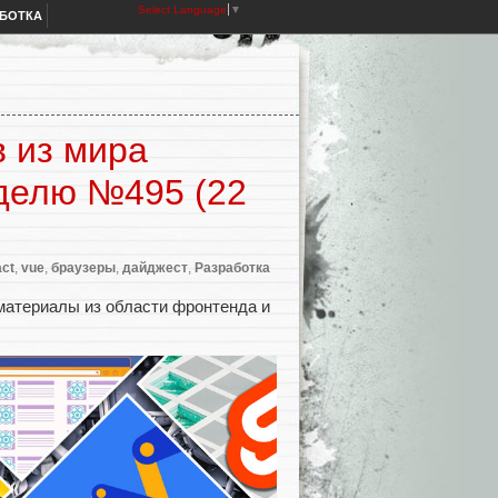
Select Language
▼
АБОТКА
 из мира
делю №495 (22
ct
,
vue
,
браузеры
,
дайджест
,
Разработка
материалы из области фронтенда и