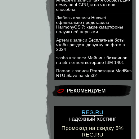
Алексей
к записи
Как я собрал LLM-
печку на 4 GPU, и на что она
способна
Любовь
к записи
Huawei
официально представила
HarmonyOS 7: какие смартфоны
получат её первыми
Артем
к записи
Бесплатные боты,
чтобы раздеть девушку по фото в
2024
sasha
к записи
Майнинг биткоинов
на 55-летнем ветеране IBM 1401
Roman
к записи
Реализация ModBus
RTU Slave на stm32
РЕКОМЕНДУЕМ
REG.RU
надежный хостинг
Промокод на скидку 5%
REG.RU