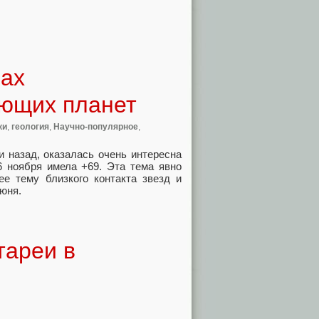
ках
ающих планет
ки
,
геология
,
Научно-популярное
,
и назад, оказалась очень интересна
6 ноября имела +69. Эта тема явно
ее тему близкого контакта звезд и
июня.
тареи в