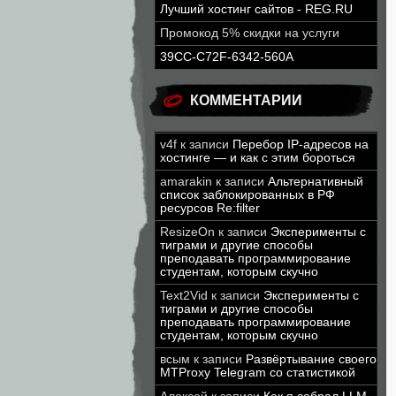
Лучший хостинг сайтов - REG.RU
Промокод 5% скидки на услуги
39CC-C72F-6342-560A
КОММЕНТАРИИ
v4f
к записи
Перебор IP-адресов на
хостинге — и как с этим бороться
amarakin
к записи
Альтернативный
список заблокированных в РФ
ресурсов Re:filter
ResizeOn
к записи
Эксперименты с
тиграми и другие способы
преподавать программирование
студентам, которым скучно
Text2Vid
к записи
Эксперименты с
тиграми и другие способы
преподавать программирование
студентам, которым скучно
всым
к записи
Развёртывание своего
MTProxy Telegram со статистикой