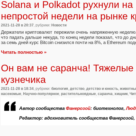
Solana и Polkadot рухнули на
непростой недели на рынке 
2021-11-28
в 20:37
, рубрики:
Новости
Держатели криптовалют пережили очень напряженную неделю.
что падать дальше некуда, то конец недели показал, что до д
за семь дней курс Bitcoin снизился почти на 8%, а Ethereum по
Читать полностью »
Он вам не саранча! Тяжелые 
кузнечика
2021-11-28
в 18:34
, рубрики:
биология
,
детство
,
детство и юность
,
животны
насекомые
,
Научно-популярное
,
растительноядные
,
саранча
,
хищник
,
Чит
Автор сообщества
Фанерозой
: биотехнолог,
Люд
Редактор: вдохновитель сообщества Фанерозой,