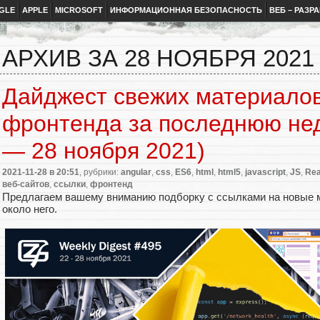
GLE
APPLE
MICROSOFT
ИНФОРМАЦИОННАЯ БЕЗОПАСНОСТЬ
ВЕБ – РАЗР
АРХИВ ЗА 28 НОЯБРЯ 2021
Дайджест свежих материалов
фронтенда за последнюю не
— 28 ноября 2021)
2021-11-28
в 20:51
, рубрики:
angular
,
css
,
ES6
,
html
,
html5
,
javascript
,
JS
,
Rea
веб-сайтов
,
ссылки
,
фронтенд
Предлагаем вашему вниманию подборку с ссылками на новые 
около него.