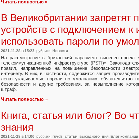
Читать полностью »
В Великобритании запретят 
устройств с подключением к 
использовать пароли по умо
2021-11-28
в 15:23
, рубрики:
Новости
На рассмотрение в британский парламент вынесен проект 
телекоммуникационной инфраструктуре (PSTI)». Законодате
правил, направленных на повышение безопасности электр
интернету. В них, в частности, содержится запрет производит
легко угадываемые пароли по умолчанию, обязательство н
безопасности и другие требования, за невыполнение кото
штраф.
Читать полностью »
Книга, статья или блог? Во ч
знания
2021-11-28
в 14:00
, рубрики:
ruvds_статьи_выходного_дня
,
Блог компани