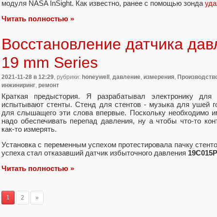
модуля NASA InSight. Как известно, ранее с помощью зонда
уда
Читать полностью »
Восстановление датчика дав
19 mm Series
2021-11-28
в 12:29
, рубрики:
honeywell
,
давление
,
измерения
,
Производство
инжиниринг
,
ремонт
Краткая предыстория. Я разрабатывал электронику для 
испытывают стенты. Стенд для стентов - музыка для ушей г
для слышащего эти слова впервые. Поскольку необходимо и
надо обеспечивать перепад давления, ну а чтобы что-то кон
как-то измерять.
Установка с переменным успехом протестировала пачку стенто
успеха стал отказавший датчик избыточного давления
19C015
Читать полностью »
1
2
»