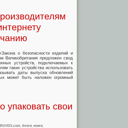
производителям
интернету
лчанию
«Закона о безопасности изделий и
лям Великобритания предложен свод
онных устройств, подключаемых к
елям таких устройства использовать
азывать даты выпуска обновлений
рых может быть наложен огромный
то упаковать свои
и RUVDS.com
,
блоги
,
книги
,