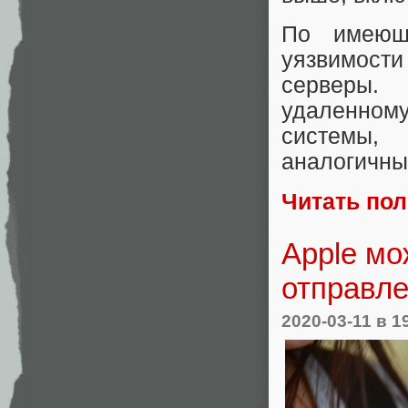
По имеющ
уязвимости
серверы.
удаленном
системы,
аналогичны
Читать по
Apple мо
отправл
2020-03-11
в 1