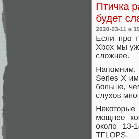
Птичка р
будет сл
2020-03-11
в 1
Если про п
Xbox мы уж
сложнее.
Напомним, 
Series X и
больше, че
слухов мног
Некоторые
мощнее кон
около 13-
TFLOPS.