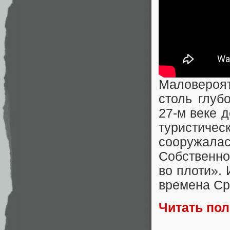
Маловероят
столь глуб
27-м веке д
туристиче
сооружалась
Собственно
во плоти».
времена Сре
Читать по