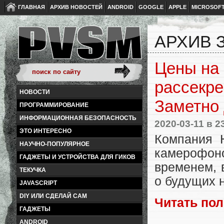
ГЛАВНАЯ
АРХИВ НОВОСТЕЙ
ANDROID
GOOGLE
APPLE
MICROSOF
АРХИВ З
Цены на 
рассекре
НОВОСТИ
Заметно
ПРОГРАММИРОВАНИЕ
ИНФОРМАЦИОННАЯ БЕЗОПАСНОСТЬ
2020-03-11
в 2
ЭТО ИНТЕРЕСНО
Компания 
НАУЧНО-ПОПУЛЯРНОЕ
камерофоно
ГАДЖЕТЫ И УСТРОЙСТВА ДЛЯ ГИКОВ
временем, 
ТЕКУЧКА
о будущих 
JAVASCRIPT
DIY ИЛИ СДЕЛАЙ САМ
Читать по
ГАДЖЕТЫ
ANDROID