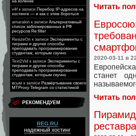
на коленке
Читать по
v4f
к записи
Перебор IP-адресов на
хостинге — и как с этим бороться
Евросоюз
amarakin
к записи
Альтернативный
список заблокированных в РФ
ресурсов Re:filter
требован
ResizeOn
к записи
Эксперименты с
смартфо
тиграми и другие способы
преподавать программирование
студентам, которым скучно
2020-03-11
в 2
Text2Vid
к записи
Эксперименты с
Европейска
тиграми и другие способы
преподавать программирование
станет од
студентам, которым скучно
называемог
всым
к записи
Развёртывание своего
MTProxy Telegram со статистикой
Читать по
РЕКОМЕНДУЕМ
Пирамида
REG.RU
реставр
надежный хостинг