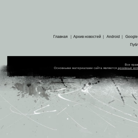
Главная
|
Архив новостей
|
Android
|
Google
Пуб
Все пра
Основными материалами сайта являются
архивные ко