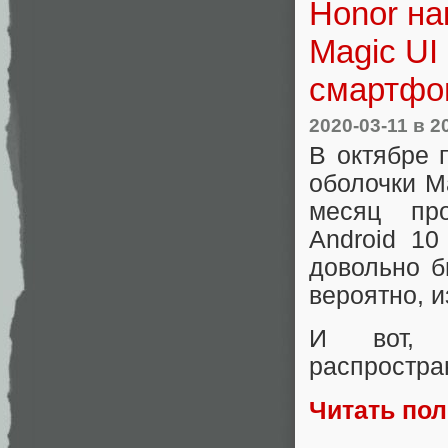
Honor на
Magic UI
смартфо
2020-03-11
в 2
В октябре 
оболочки M
месяц про
Android 10
довольно б
вероятно, и
И вот, к
распростран
Читать по