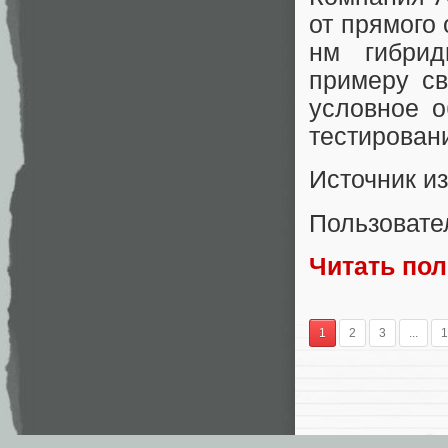
от прямого 
нм гибрид
примеру с
условное о
тестировани
Источник и
Пользовате
Читать по
1
2
3
...
1