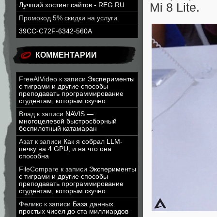
Mi 8 Lite.
Лучший хостинг сайтов - REG.RU
Промокод 5% скидки на услуги
39CC-C72F-6342-560A
КОММЕНТАРИИ
FreeAIVideo
к записи
Эксперименты
с тиграми и другие способы
преподавать программирование
студентам, которым скучно
Влад
к записи
NAVIS —
многоцелевой быстросборный
беспилотный катамаран
Азат
к записи
Как я собрал LLM-
печку на 4 GPU, и на что она
способна
FileCompare
к записи
Эксперименты
с тиграми и другие способы
преподавать программирование
студентам, которым скучно
Феликс
к записи
База данных
простых чисел до ста миллиардов