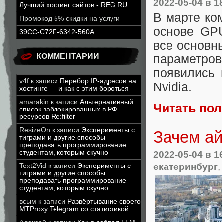
2022-05-04
в 1
Лучший хостинг сайтов - REG.RU
В марте ко
Промокод 5% скидки на услуги
основе GP
39CC-C72F-6342-560A
все основн
КОММЕНТАРИИ
параметров
появились
v4f
к записи
Перебор IP-адресов на
Nvidia.
хостинге — и как с этим бороться
amarakin
к записи
Альтернативный
Читать по
список заблокированных в РФ
ресурсов Re:filter
ResizeOn
к записи
Эксперименты с
Зачем ай
тиграми и другие способы
преподавать программирование
студентам, которым скучно
2022-05-04
в 1
екатеринбург
Text2Vid
к записи
Эксперименты с
тиграми и другие способы
преподавать программирование
студентам, которым скучно
всым
к записи
Развёртывание своего
MTProxy Telegram со статистикой