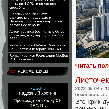
Алексей
к записи
Как я собрал LLM-
печку на 4 GPU, и на что она
способна
Любовь
к записи
Huawei
официально представила
HarmonyOS 7: какие смартфоны
получат её первыми
Артем
к записи
Бесплатные боты,
чтобы раздеть девушку по фото в
2024
sasha
к записи
Майнинг биткоинов
на 55-летнем ветеране IBM 1401
Roman
к записи
Реализация ModBus
RTU Slave на stm32
Читать по
РЕКОМЕНДУЕМ
Листочек
2022-05-04
в 1
REG.RU
надежный хостинг
безопасность
Промокод на скидку 5%
Это крик ду
REG.RU
понимании 