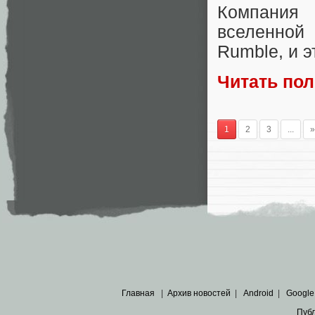
Компания 
вселенной 
Rumble, и э
Читать по
1
2
3
...
»
Главная
|
Архив новостей
|
Android
|
Google
Пуб