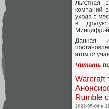
Льготная 
компаний в
ухода с мес
в другую
Минцифрой 
Данная и
постановле
этом случае
Читать п
Warcraft
Анонсиро
Rumble с
2022-05-04
в 1