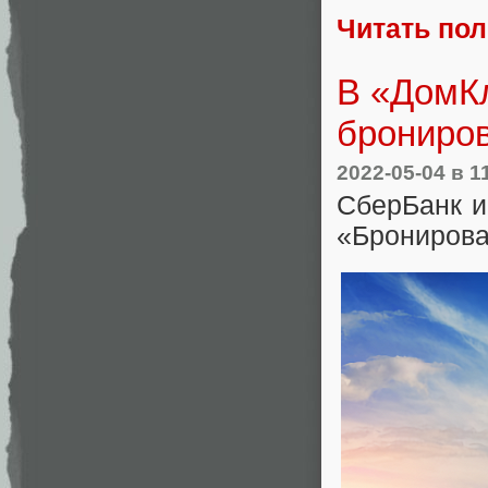
Читать по
В «ДомКл
брониров
2022-05-04
в 1
СберБанк и
«Бронирова