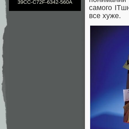
39CC-C72F-6342-560A
самого ITшн
все хуже.