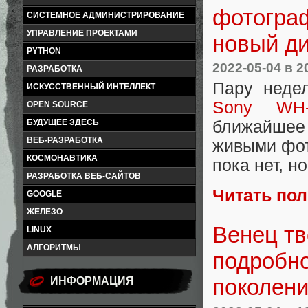
фотогра
СИСТЕМНОЕ АДМИНИСТРИРОВАНИЕ
УПРАВЛЕНИЕ ПРОЕКТАМИ
новый ди
PYTHON
2022-05-04
в 2
РАЗРАБОТКА
Пару неде
ИСКУССТВЕННЫЙ ИНТЕЛЛЕКТ
Sony WH-
OPEN SOURCE
БУДУЩЕЕ ЗДЕСЬ
ближайшее 
ВЕБ-РАЗРАБОТКА
живыми фот
КОСМОНАВТИКА
пока нет, н
РАЗРАБОТКА ВЕБ-САЙТОВ
Читать по
GOOGLE
ЖЕЛЕЗО
Венец тв
LINUX
АЛГОРИТМЫ
подробн
поколени
ИНФОРМАЦИЯ