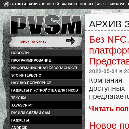
ГЛАВНАЯ
АРХИВ НОВОСТЕЙ
ANDROID
GOOGLE
APPLE
MICROSOF
АРХИВ З
Без NFC,
платформ
НОВОСТИ
Представ
ПРОГРАММИРОВАНИЕ
ИНФОРМАЦИОННАЯ БЕЗОПАСНОСТЬ
2022-05-04
в 2
ЭТО ИНТЕРЕСНО
Компания 
НАУЧНО-ПОПУЛЯРНОЕ
доступных 
ГАДЖЕТЫ И УСТРОЙСТВА ДЛЯ ГИКОВ
предлагаетс
ТЕКУЧКА
JAVASCRIPT
Читать по
DIY ИЛИ СДЕЛАЙ САМ
ГАДЖЕТЫ
Новое по
ANDROID