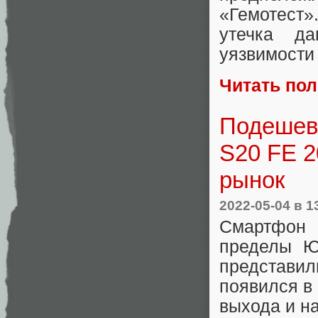
«Гемотест»
утечка д
уязвимости 
Читать по
Подешев
S20 FE 
рынок
2022-05-04
в 1
Смартфо
пределы Ю
представил
появился в
выхода и н