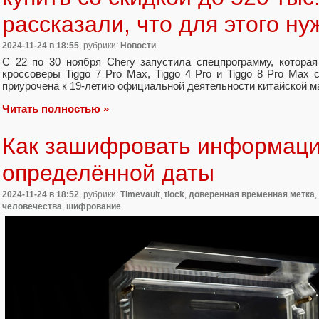
рассказали, что для этого ну
2024-11-24
в 18:55
, рубрики:
Новости
С 22 по 30 ноября Chery запустила спецпрограмму, котора
кроссоверы Tiggo 7 Pro Max, Tiggo 4 Pro и Tiggo 8 Pro Max
приурочена к 19-летию официальной деятельности китайской ма
Читать полностью »
Как зашифровать информац
определённой даты
2024-11-24
в 18:52
, рубрики:
Timevault
,
tlock
,
доверенная временная метка
,
человечества
,
шифрование