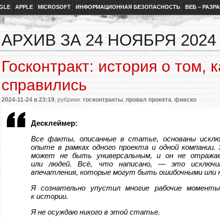
GLE
APPLE
MICROSOFT
ИНФОРМАЦИОННАЯ БЕЗОПАСНОСТЬ
ВЕБ – РАЗР
АРХИВ ЗА 24 НОЯБРЯ 2024
Госконтракт: история о том, 
справились
2024-11-24
в 23:19
, рубрики:
госконтракты
,
провал проекта
,
фиаско
Десклеймер:
Все факты, описанные в статье, основаны исклю
опыте в рамках одного проекта и одной компании.
может не быть универсальным, и он не отража
или людей. Всё, что написано, — это исключ
впечатления, которые могут быть ошибочными или 
Я сознательно упустил многие рабочие момент
к истории.
Я не осуждаю никого в этой статье.