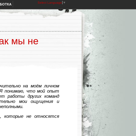
Select Language
▼
АБОТКА
как мы не
чительно на моём личном
 Я понимаю, что мой опыт
ет работы других команд
ительно мои ощущения и
неполными.
ы, которые не относятся