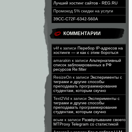
Лучший хостинг сайтов - REG.RU
Промокод 5% скидки на услуги
39CC-C72F-6342-560A
КОММЕНТАРИИ
v4f
к записи
Перебор IP-адресов на
хостинге — и как с этим бороться
amarakin
к записи
Альтернативный
список заблокированных в РФ
ресурсов Re:filter
ResizeOn
к записи
Эксперименты с
тиграми и другие способы
преподавать программирование
студентам, которым скучно
Text2Vid
к записи
Эксперименты с
тиграми и другие способы
преподавать программирование
студентам, которым скучно
всым
к записи
Развёртывание своего
MTProxy Telegram со статистикой