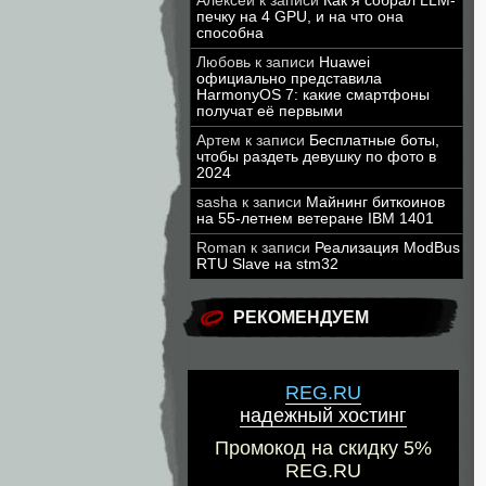
Алексей
к записи
Как я собрал LLM-
печку на 4 GPU, и на что она
способна
Любовь
к записи
Huawei
официально представила
HarmonyOS 7: какие смартфоны
получат её первыми
Артем
к записи
Бесплатные боты,
чтобы раздеть девушку по фото в
2024
sasha
к записи
Майнинг биткоинов
на 55-летнем ветеране IBM 1401
Roman
к записи
Реализация ModBus
RTU Slave на stm32
РЕКОМЕНДУЕМ
REG.RU
надежный хостинг
Промокод на скидку 5%
REG.RU