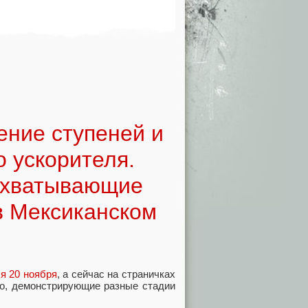
ение ступеней и
 ускорителя.
захватывающие
в Мексиканском
я 20 ноября
, а сейчас на страничках
део, демонстрирующие разные стадии