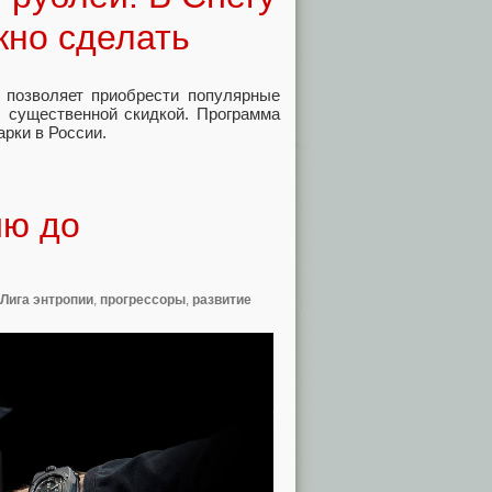
жно сделать
я позволяет приобрести популярные
 с существенной скидкой. Программа
рки в России.
ию до
Лига энтропии
,
прогрессоры
,
развитие