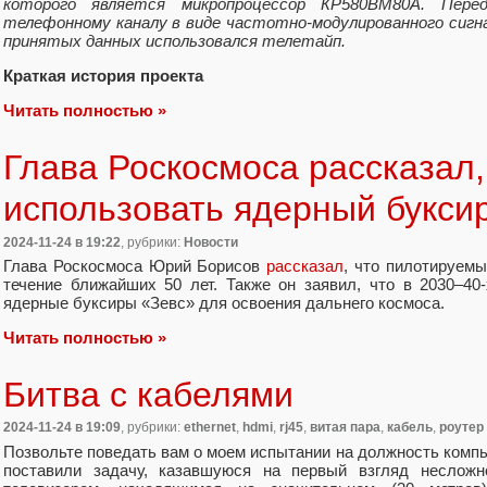
которого является микропроцессор КР580ВМ80А. Пере
телефонному каналу в виде частотно-модулированного сигнал
принятых данных использовался телетайп.
Краткая история проекта
Читать полностью »
Глава Роскосмоса рассказал,
использовать ядерный букси
2024-11-24
в 19:22
, рубрики:
Новости
Глава Роскосмоса Юрий Борисов
рассказал
, что пилотируемы
течение ближайших 50 лет. Также он заявил, что в 2030–40
ядерные буксиры «Зевс» для освоения дальнего космоса.
Читать полностью »
Битва с кабелями
2024-11-24
в 19:09
, рубрики:
ethernet
,
hdmi
,
rj45
,
витая пара
,
кабель
,
роутер
Позвольте поведать вам о моем испытании на должность комп
поставили задачу, казавшуюся на первый взгляд несложн