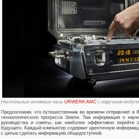
Настольные атомные часы
URWERK AMC
с наручным модул
Предположим, что путешественник во времени отправляет в 
технологического прогресса Земли. Там информация о наук
руководства и советы, как наиболее эффективно перейти о
будущего. Каждый компьютер содержит идентичную информац
с целью сделать информацию общедоступной.