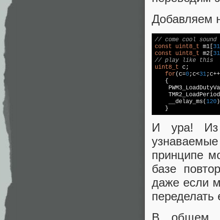
Добавляем н
// come cool sound
const
uint8_t
 m1[
31
const
uint8_t
 m2[
31
// play like this
uint8_t
 c;

for
(c=
0
;c<
31
;c++
   {

    PWM3_LoadDutyVa
    TMR2_LoadPeriod
    __delay_ms(
120
)
И ура! Из
узнаваемые
принципе м
базе повто
даже если м
переделать е
В общем, 