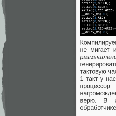
setLed(
3
,GREEN);

setLed(
0
,BLUE);

setLed(
1
,RED+GREEN+
__delay_ms(
50
);

setLed(
3
,RED);

setLed(
0
,GREEN);

setLed(
1
,BLUE);

setLed(
2
,RED+GREEN+
__delay_ms(
50
Компилируе
не мигает 
размышлен
генериров
тактовую ча
1 такт у на
процессор
нагроможде
верю. В и
обработчике