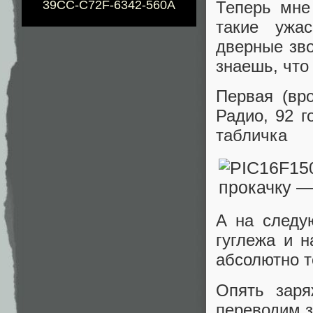
Теперь мне
39CC-C72F-6342-560A
такие ужа
дверные зв
знаешь, что
Первая (вр
Радио, 92 г
табличка
А на следу
гуглежа и 
абсолютно т
Опять заря
переводим з