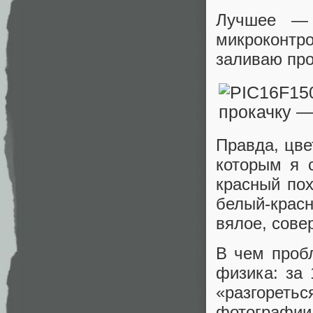
Лучшее — 
микроконтр
заливаю про
Правда, цве
которым я 
красный по
белый-крас
вялое, сове
В чем проб
физика: за 
«разгорет
фотографии