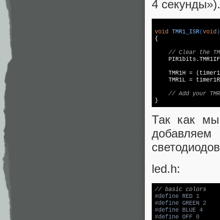
4 секунды»)
void
TMR1_ISR
(
void
)
{

// Clear the TM
    PIR1bits.TMR1IF
    TMR1H = (timer1
    TMR1L = timer1R
// Add your TMR
}
Так как мы
добавляем
светодиодов
led.h:
// basic colors
#
define
 RED 1 
#
define
 GREEN 2
#
define
 BLUE 4
#
define
 OFF 0