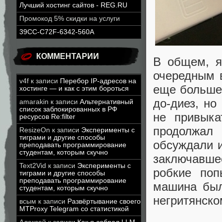
Лучший хостинг сайтов - REG.RU
Промокод 5% скидки на услуги
39CC-C72F-6342-560A
КОММЕНТАРИИ
В общем, я
очередным 
v4f
к записи
Перебор IP-адресов на
еще больше 
хостинге — и как с этим бороться
до-диез, но
amarakin
к записи
Альтернативный
список заблокированных в РФ
не привыка
ресурсов Re:filter
продолжал
ResizeOn
к записи
Эксперименты с
тиграми и другие способы
обсуждали и
преподавать программирование
студентам, которым скучно
заключавше
Text2Vid
к записи
Эксперименты с
робкие поп
тиграми и другие способы
преподавать программирование
машина был
студентам, которым скучно
негритянск
всым
к записи
Развёртывание своего
MTProxy Telegram со статистикой