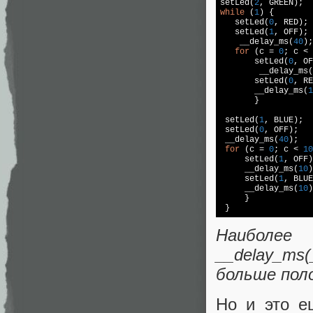
setLed(
2
while
 (
1
) {

   setLed(
0
, RED);

   setLed(
1
, OFF);

    __delay_ms(
40
);

for
 (c = 
0
; c < 
       setLed(
0
, OF
        __delay_ms(
       setLed(
0
, RE
       __delay_ms(
1
       }

 setLed(
1
, BLUE);

 setLed(
0
, OFF);

 __delay_ms(
40
);

for
 (c = 
0
; c < 
10
     setLed(
1
, OFF)
     __delay_ms(
10
)
     setLed(
1
, BLUE
     __delay_ms(
10
)
     }

 }
Наиболее 
__delay_ms
больше пол
Но и это е