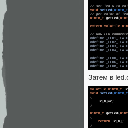
// set led N to col
void
setLed
(uint8_t
// get color of led
uint8_t
 getLed(
uint
extern
volatile
uin
// How LED connecte
#
define
 _LED1_ LATC
#
define
 _LED2_ LATC
#
define
 _LED3_ LATC
#
define
 _LED4_ LATA
#
define
 _LEDR_ LATC
#
define
 _LEDG_ LATC
#
define
 _LEDB_ LATC
Затем в led
volatile
uint8_t
 lc
void
setLed
(uint8_t
{

    lc[n]=c;

}

uint8_t
 getLed(
uint
{

return
 lc[n];
