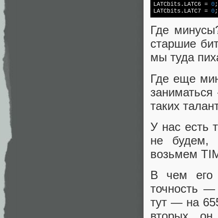
LATCbits.LATC6 = 
0
;

LATCbits.LATC7 = 
0
;
Где минусы
старшие бит
мы туда пих
Где еще мин
заниматься 
таких талан
У нас есть т
не будем, 
возьмем TI
В чем его 
точность — 
тут — на 65
вторых, он