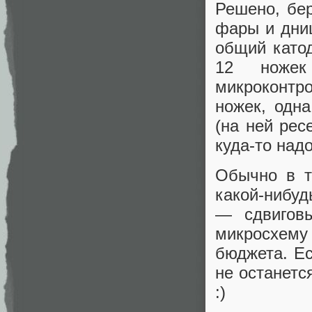
Решено, бер
фары и дни
общий катод
12 ножек
микроконтро
ножек, одн
(на ней рес
куда-то над
Обычно в т
какой-нибу
— сдвиговы
микросхем
бюджета. Ес
не останетс
:)