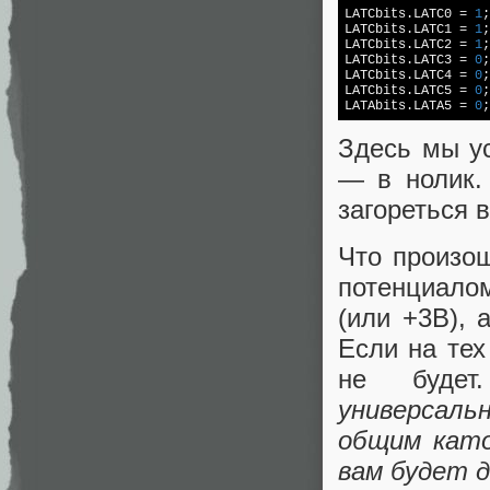
LATCbits.LATC0 = 
1
;
LATCbits.LATC1 = 
1
;
LATCbits.LATC2 = 
1
;
LATCbits.LATC3 = 
0
;

LATCbits.LATC4 = 
0
;

LATCbits.LATC5 = 
0
;

LATAbits.LATA5 = 
0
Здесь мы ус
— в нолик.
загореться 
Что произош
потенциало
(или +3В), 
Если на тех
не будет.
универсал
общим като
вам будет д