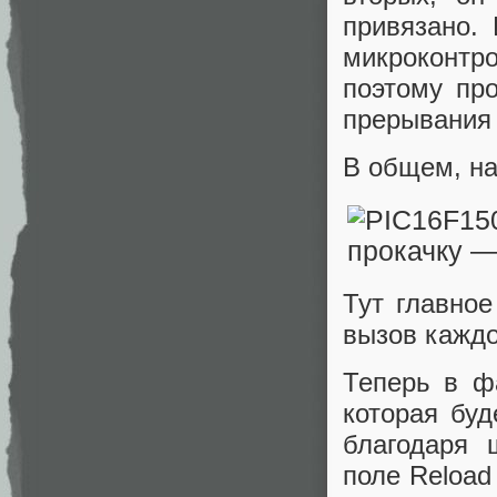
привязано.
микроконтр
поэтому пр
прерывания 
В общем, на
Тут главно
вызов каждо
Теперь в ф
которая буд
благодаря 
поле Reload