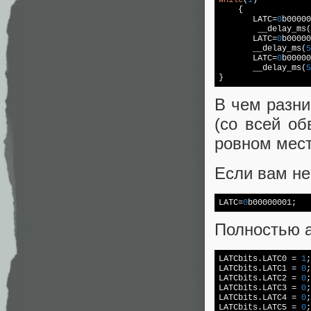
    {

       LATC=
0
b00000
        __delay_ms(
       LATC=
0
b00000
       __delay_ms(
5
       LATC=
0
b00000
       __delay_ms(
5
}
В чем разни
(со всей об
ровном мест
Если вам не
LATC=
0
Полностью 
LATCbits.LATC0 = 
1
;

LATCbits.LATC1 = 
0
;

LATCbits.LATC2 = 
0
;

LATCbits.LATC3 = 
0
;

LATCbits.LATC4 = 
0
;

LATCbits.LATC5 = 
0
;
