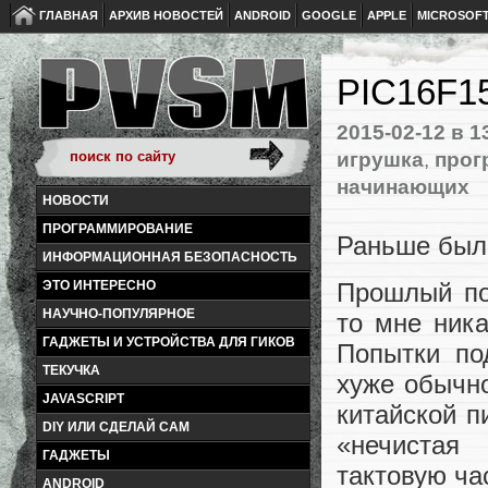
ГЛАВНАЯ
АРХИВ НОВОСТЕЙ
ANDROID
GOOGLE
APPLE
MICROSOF
PIC16F15
2015-02-12
в 1
игрушка
,
прог
начинающих
НОВОСТИ
ПРОГРАММИРОВАНИЕ
Раньше бы
ИНФОРМАЦИОННАЯ БЕЗОПАСНОСТЬ
ЭТО ИНТЕРЕСНО
Прошлый по
НАУЧНО-ПОПУЛЯРНОЕ
то мне ника
ГАДЖЕТЫ И УСТРОЙСТВА ДЛЯ ГИКОВ
Попытки по
ТЕКУЧКА
хуже обычн
JAVASCRIPT
китайской п
DIY ИЛИ СДЕЛАЙ САМ
«нечистая 
ГАДЖЕТЫ
тактовую ча
ANDROID