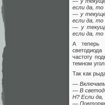
— у текуще
если да, то
— у текуще
если да, то
— у текуще
если да, то
А теперь 
светодиод
частоту по
темном угол
Так как рыд
— Включаем 
— В светоди
Н? Если да,
— Повторяе