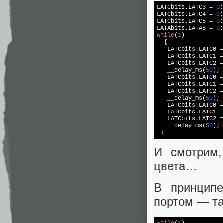
LATCbits.LATC3 = 
0
;

LATCbits.LATC4 = 
0
;

LATCbits.LATC5 = 
0
;

LATAbits.LATA5 = 
0
while
(
1
)

  {

   LATCbits.LATC0 =
   LATCbits.LATC1 =
   LATCbits.LATC2 =
   __delay_ms(
50
);

   LATCbits.LATC0 =
   LATCbits.LATC1 =
   LATCbits.LATC2 =
   __delay_ms(
50
);

   LATCbits.LATC0 =
   LATCbits.LATC1 =
   LATCbits.LATC2 =
   __delay_ms(
50
);

И смотрим,
цвета…
В принцип
портом — та
while
(
1
)
