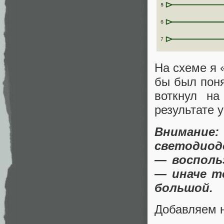
На схеме я 
бы был поня
воткнул на
результате 
Внимание:
светодиод
— восполь
— иначе т
большой.
Добавляем н