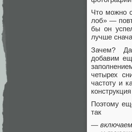
Что можно 
лоб» — повт
бы он успе
лучше снача
Зачем? Да
добавим ещ
заполнением
четырех сн
частоту и к
конструкция
Поэтому ещ
так
— включаем