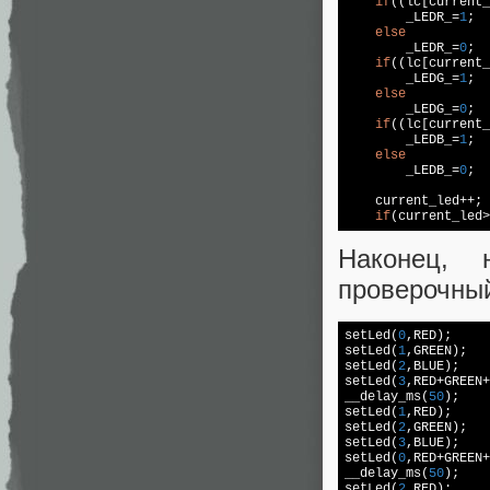
if
((lc[current_
        _LEDR_=
1
;

else
        _LEDR_=
0
;

if
((lc[current_
        _LEDG_=
1
;

else
        _LEDG_=
0
;

if
((lc[current_
        _LEDB_=
1
;

else
        _LEDB_=
0
;

    current_led++;

if
(current_led>
Наконец, 
проверочный
setLed(
0
,RED);     
setLed(
1
,GREEN);

setLed(
2
,BLUE);    
setLed(
3
,RED+GREEN+
__delay_ms(
50
);

setLed(
1
,RED);

setLed(
2
,GREEN);

setLed(
3
,BLUE);

setLed(
0
,RED+GREEN+
__delay_ms(
50
);

setLed(
2
,RED);
