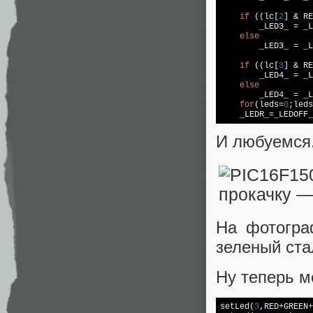
if
 ((lc[
2
] & RE
        _LED3_ = _L
else
        _LED3_ = _L
if
 ((lc[
3
] & RE
        _LED4_ = _L
else
        _LED4_ = _L
for
(leds=
0
;leds
    _LEDR_=_LEDOFF_
И любуемся
На фотогра
зеленый ста
Ну теперь м
setLed(
3
,RED+GREEN+