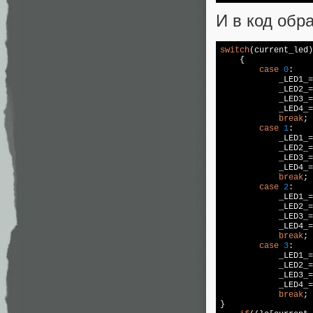
И в код обр
switch
(current_led)

    {

case
0
:

            _LED1_=
            _LED2_=
            _LED3_=
            _LED4_=
break
;

case
1
:

            _LED1_=
            _LED2_=
            _LED3_=
            _LED4_=
break
;

case
2
:

            _LED1_=
            _LED2_=
            _LED3_=
            _LED4_=
break
;

case
3
:

            _LED1_=
            _LED2_=
            _LED3_=
            _LED4_=
break
;

}
