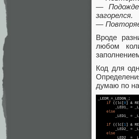
— Подожде
загорелся.
— Повторяе
Вроде разн
любом кол
заполнением
Код для одн
Определени
думаю по на
_LEDR_=_LEDON_;

if
 ((lc[
0
] & RE
        _LED1_ = _L
else
        _LED1_ = _L
if
 ((lc[
1
] & RE
        _LED2_ = _L
else
        _LED2_ = _L