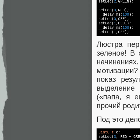
setLed(
2
,GREEN);

setLed(
0
,RED);     
__delay_ms(
100
);

setLed(
0
,OFF);

setLed(
1
,BLUE);

__delay_ms(
100
);

setLed(
1
Люстра пер
зеленое! В
начинания
мотивации? 
показ резу
выделение 
(«папа, я 
прочий роди
Под это дел
uint8_t
 c;

setLed(
3
, RED + GRE