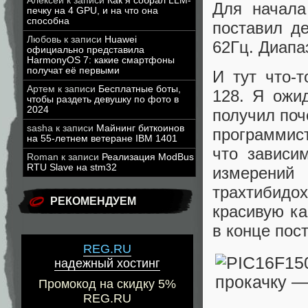
Алексей
к записи
Как я собрал LLM-
Для начала
печку на 4 GPU, и на что она
способна
поставил д
Любовь
к записи
Huawei
62Гц. Диапа
официально представила
HarmonyOS 7: какие смартфоны
получат её первыми
И тут что-
Артем
к записи
Бесплатные боты,
128. Я ожид
чтобы раздеть девушку по фото в
2024
получил поч
sasha
к записи
Майнинг биткоинов
программист
на 55-летнем ветеране IBM 1401
что зависи
Roman
к записи
Реализация ModBus
RTU Slave на stm32
измерений
трахтибидох
РЕКОМЕНДУЕМ
красивую ка
в конце пост
REG.RU
надежный хостинг
Промокод на скидку 5%
REG.RU