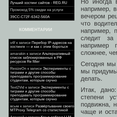
Но иногда 
Лучший хостинг сайтов - REG.RU
например, в
Промокод 5% скидки на услуги
вечером реш
39CC-C72F-6342-560A
что водите
например, 
КОММЕНТАРИИ
следит за 
v4f
к записи
Перебор IP-адресов на
например 
хостинге — и как с этим бороться
сложнее, че
amarakin
к записи
Альтернативный
список заблокированных в РФ
ресурсов Re:filter
Сегодня мы
ResizeOn
к записи
Эксперименты с
мы придумыв
тиграми и другие способы
преподавать программирование
делать.
студентам, которым скучно
Text2Vid
к записи
Эксперименты с
Итак, дано
тиграми и другие способы
преподавать программирование
степени у
студентам, которым скучно
подвижна, 
всым
к записи
Развёртывание своего
MTProxy Telegram со статистикой
чаще и ост