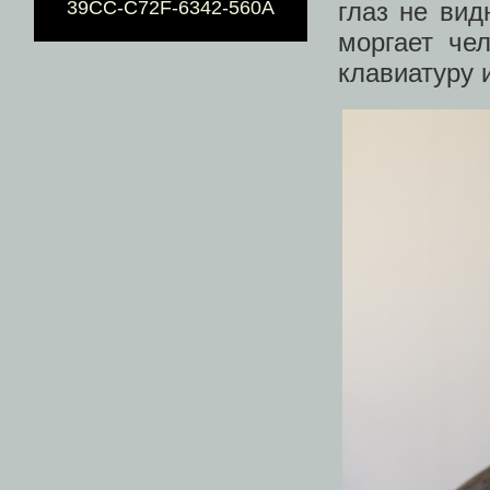
глаз не вид
39CC-C72F-6342-560A
моргает че
клавиатуру 