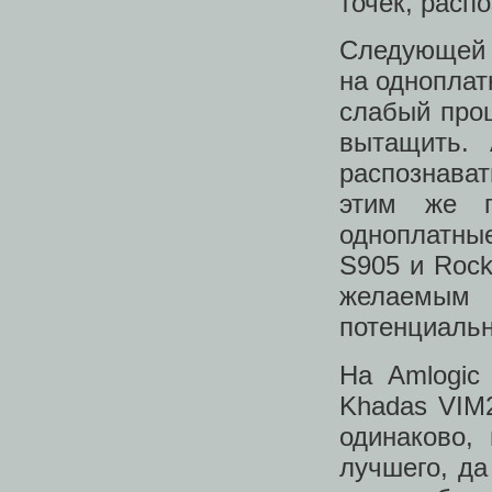
точек, распо
Следующей 
на одноплат
слабый проц
вытащить. 
распознават
этим же п
одноплатные
S905 и Rock
желаемым 
потенциальн
На Amlogic
Khadas VIM
одинаково,
лучшего, да