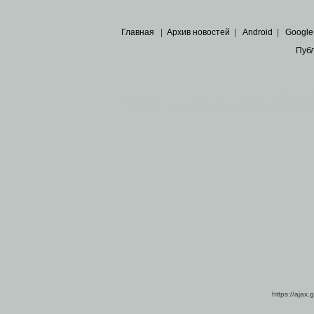
Главная
|
Архив новостей
|
Android
|
Google
Пуб
Все пра
Основными материалами сайта являются
архивные ко
https://ajax.