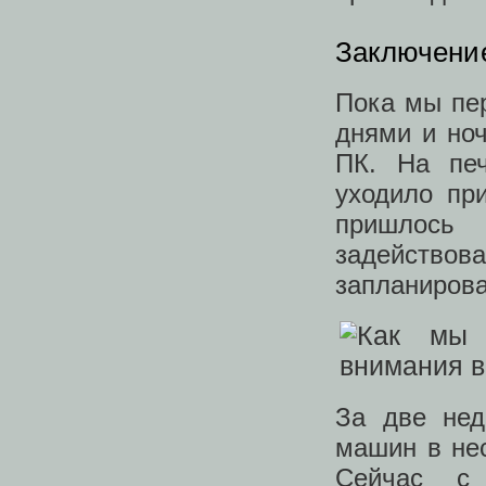
Заключени
Пока мы пе
днями и но
ПК. На печ
уходило пр
пришлось
задействова
запланирова
За две нед
машин в нес
Сейчас с