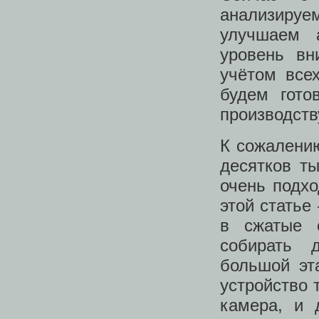
анализируе
улучшаем 
уровень вн
учётом все
будем гото
производств
К сожалени
десятков т
очень подхо
этой статье
в сжатые 
собирать 
большой эт
устройство 
камера, и 