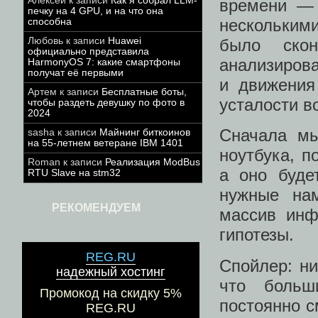
Алексей
к записи
Как я собрал LLM-
времени — 
печку на 4 GPU, и на что она
несколькими
способна
Любовь
к записи
Huawei
было скон
официально представила
анализирова
HarmonyOS 7: какие смартфоны
получат её первыми
и движения
Артем
к записи
Бесплатные боты,
усталости в
чтобы раздеть девушку по фото в
2024
Сначала мы
sasha
к записи
Майнинг биткоинов
на 55-летнем ветеране IBM 1401
ноутбука, п
Roman
к записи
Реализация ModBus
а оно буде
RTU Slave на stm32
нужные на
РЕКОМЕНДУЕМ
массив инф
гипотезы.
REG.RU
Спойлер: ни
надежный хостинг
что больш
Промокод на скидку 5%
постоянно с
REG.RU