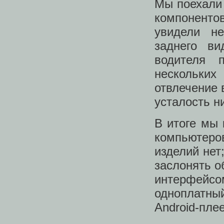
Мы поехали 
компоненто
увидели не
заднего в
водителя 
нескольки
отвлечение 
усталость н
В итоге мы 
компьютеров
изделий нет
заслонять о
интерфейсом
одноплатны
Android-пле