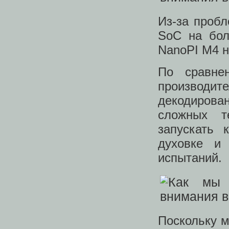
Из-за проб
SoC на бол
NanoPI M4 н
По сравне
производи
декодирован
сложных т
запускать 
духовке и 
испытаний.
Поскольку м