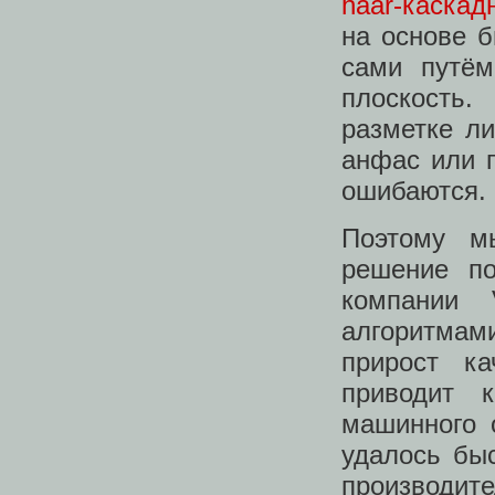
haar-каскад
на основе 
сами пут
плоскость
разметке ли
анфас или 
ошибаются.
Поэтому м
решение п
компании 
алгоритмам
прирост ка
приводит 
машинного 
удалось бы
производите