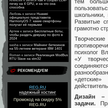
тем больш
Алексей
к записи
Как я собрал LLM-
печку на 4 GPU, и на что она
пользовать
способна
школьники, 
Любовь
к записи
Huawei
официально представила
Развитые с
HarmonyOS 7: какие смартфоны
получат её первыми
грамотно ст
Артем
к записи
Бесплатные боты,
чтобы раздеть девушку по фото в
Творческ
2024
противореч
sasha
к записи
Майнинг биткоинов
на 55-летнем ветеране IBM 1401
психолог В
Roman
к записи
Реализация ModBus
«У творче
RTU Slave на stm32
соединяю
РЕКОМЕНДУЕМ
разнообразн
«детские
действитель
REG.RU
надежный хостинг
Дизайн – 
Промокод на скидку 5%
задачи.
При
REG.RU