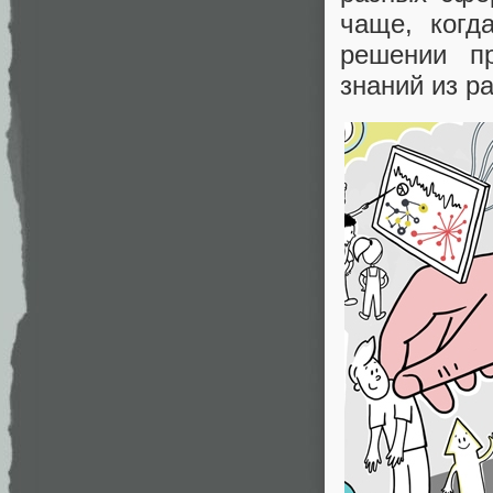
чаще, когд
решении п
знаний из р