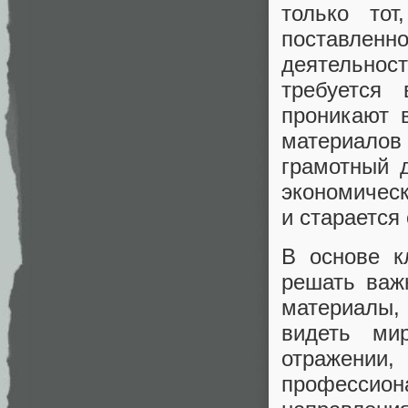
только тот
поставленно
деятельнос
требуется 
проникают 
материало
грамотный 
экономичес
и старается
В основе к
решать важ
материалы,
видеть ми
отражени
профессион