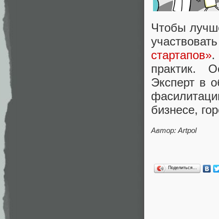
Чтобы лучш
участвоват
стартапов»
.
практик. О
Эксперт в 
фасилитац
бизнесе, го
Автор: Artpol
Поделиться…