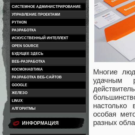
СИСТЕМНОЕ АДМИНИСТРИРОВАНИЕ
УПРАВЛЕНИЕ ПРОЕКТАМИ
PYTHON
РАЗРАБОТКА
ИСКУССТВЕННЫЙ ИНТЕЛЛЕКТ
OPEN SOURCE
БУДУЩЕЕ ЗДЕСЬ
ВЕБ-РАЗРАБОТКА
КОСМОНАВТИКА
Многие люд
РАЗРАБОТКА ВЕБ-САЙТОВ
удачным р
GOOGLE
действител
ЖЕЛЕЗО
большинст
LINUX
настолько
АЛГОРИТМЫ
особая мет
разных обла
ИНФОРМАЦИЯ