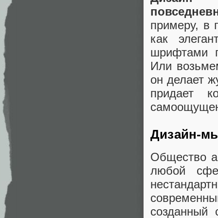
повседнев
примеру, в 
как элега
шрифтами п
Или возьме
он делает ж
придает к
самоощущени
Дизайн-м
Общество а
любой сфе
нестандарт
современны
созданный 