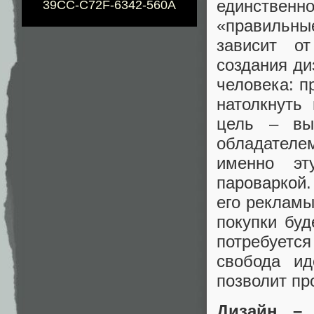
единственн
39CC-C72F-6342-560A
«правильны
зависит о
создания ди
человека: п
натолкнуть
цель – вы
обладателем
именно эт
пароваркой.
его рекламы
покупки буд
потребуется
свобода ид
позволит пр
Дизайн –