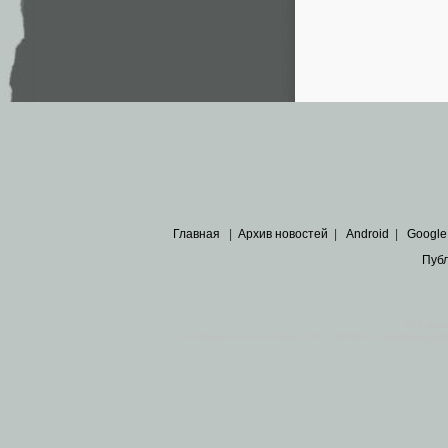
Главная
|
Архив новостей
|
Android
|
Google
Пуб
Все пра
Основными материалами сайта являются
архивные ко