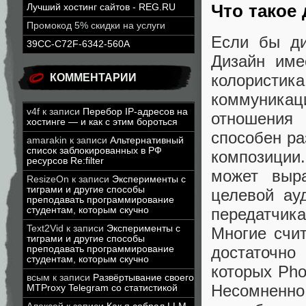
Что такое
Лучший хостинг сайтов - REG.RU
Промокод 5% скидки на услуги
Если бы ди
39CC-C72F-6342-560A
Дизайн име
колористика
КОММЕНТАРИИ
коммуника
v4f
к записи
Перебор IP-адресов на
отношения
хостинге — и как с этим бороться
способен ра
amarakin
к записи
Альтернативный
список заблокированных в РФ
композиции
ресурсов Re:filter
может выр
ResizeOn
к записи
Эксперименты с
тиграми и другие способы
целевой ау
преподавать программирование
студентам, которым скучно
передатчик
Text2Vid
к записи
Эксперименты с
Многие счит
тиграми и другие способы
достаточно
преподавать программирование
студентам, которым скучно
которых Phot
всым
к записи
Развёртывание своего
Несомненно
MTProxy Telegram со статистикой