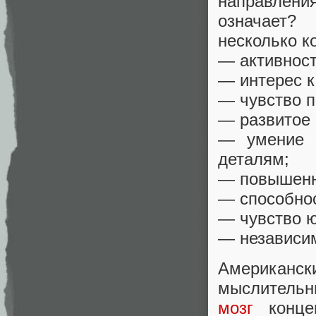
направлен
означает?
несколько к
— активност
— интерес к
— чувство п
— развитое
— умение с
деталям;
— повышенна
— способнос
— чувство ю
— независи
Американс
мыслительн
мозг
концен