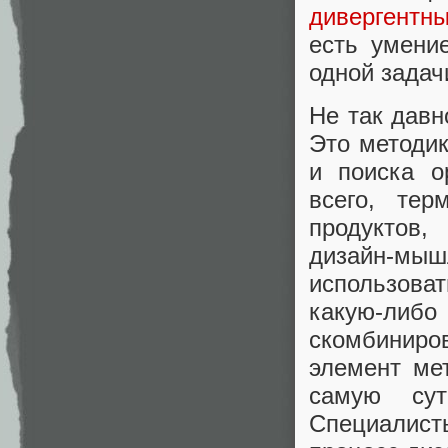
дивергентн
есть умени
одной задач
Не так давн
Это методик
и поиска о
всего, тер
продуктов,
дизайн-м
использова
какую-ли
скомбинир
элемент ме
самую сут
Специалис