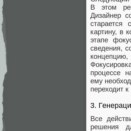
В этом ре
Дизайнер с
старается 
картину, в 
этапе фоку
сведения, с
концепцию
Фокусировка
процессе н
ему необход
переходит к
3. Генерац
Все действ
решения д