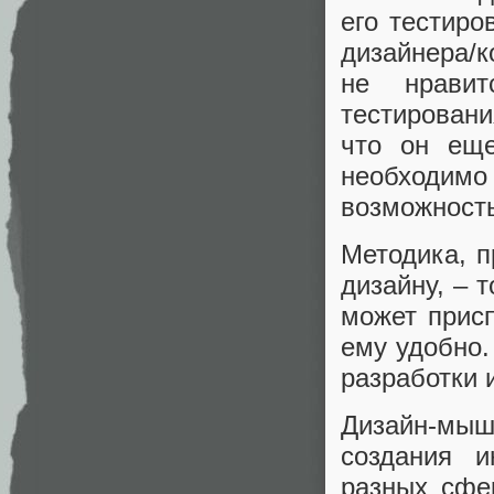
его тестиро
дизайнера/к
не нрави
тестирован
что он еще
необходим
возможность
Методика, 
дизайну, – 
может присп
ему удобно.
разработки 
Дизайн-мыш
создания 
разных сфе