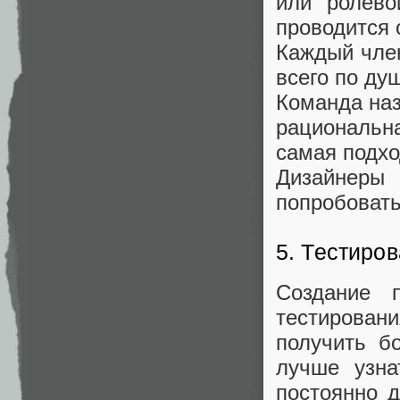
или ролево
проводится 
Каждый чле
всего по ду
Команда наз
рациональна
самая подхо
Дизайнеры
попробовать
5. Тестиро
Создание 
тестирова
получить б
лучше узна
постоянно д