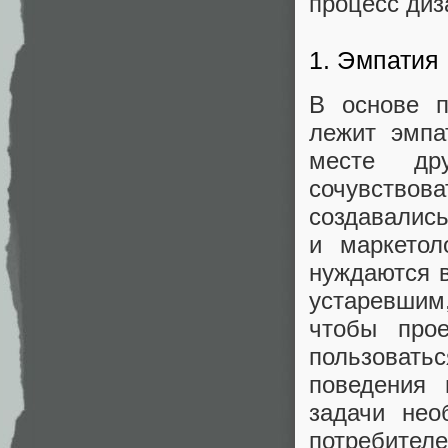
процесс диз
1. Эмпатия
В основе п
лежит эмпа
месте др
сочувствов
создавались
и маркетол
нуждаются в
устаревшим
чтобы прое
пользовать
поведения 
задачи нео
потребител