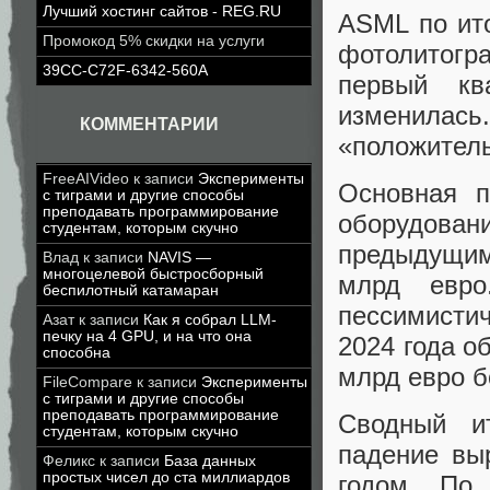
Лучший хостинг сайтов - REG.RU
ASML по ит
Промокод 5% скидки на услуги
фотолитогр
39CC-C72F-6342-560A
первый кв
изменилась.
КОММЕНТАРИИ
«положител
FreeAIVideo
к записи
Эксперименты
Основная п
с тиграми и другие способы
преподавать программирование
оборудова
студентам, которым скучно
предыдущим
Влад
к записи
NAVIS —
многоцелевой быстросборный
млрд евро
беспилотный катамаран
пессимистич
Азат
к записи
Как я собрал LLM-
печку на 4 GPU, и на что она
2024 года о
способна
млрд евро б
FileCompare
к записи
Эксперименты
с тиграми и другие способы
преподавать программирование
Сводный и
студентам, которым скучно
падение вы
Феликс
к записи
База данных
простых чисел до ста миллиардов
годом. По