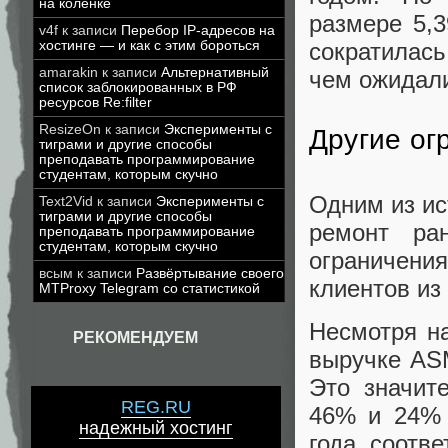
на коленке
размере 5,3
v4f
к записи
Перебор IP-адресов на
хостинге — и как с этим бороться
сократилась
amarakin
к записи
Альтернативный
чем ожидали
список заблокированных в РФ
ресурсов Re:filter
ResizeOn
к записи
Эксперименты с
Другие ог
тиграми и другие способы
преподавать программирование
студентам, которым скучно
Одним из ис
Text2Vid
к записи
Эксперименты с
тиграми и другие способы
ремонт ра
преподавать программирование
студентам, которым скучно
ограничени
всым
к записи
Развёртывание своего
клиентов из
MTProxy Telegram со статистикой
Несмотря на
РЕКОМЕНДУЕМ
выручке ASM
Это значит
REG.RU
46% и 24% 
надежный хостинг
года соотв