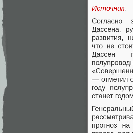
Источник
.
Согласно 
Дассена, р
развития, 
что не сто
Дассен п
полупров
«Совершенно
— отметил о
году полуп
станет годом
Генеральн
рассматрива
прогноз на