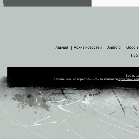
Главная
|
Архив новостей
|
Android
|
Google
Пуб
Все пра
Основными материалами сайта являются
архивные ко