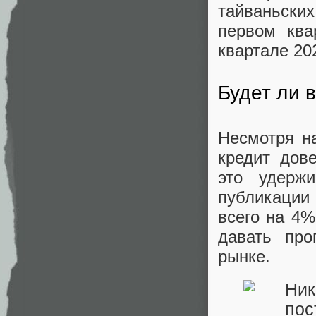
тайваньских
первом ква
квартале 202
Будет ли 
Несмотря н
кредит дов
это удерж
публикации
всего на 4%
давать про
рынке.