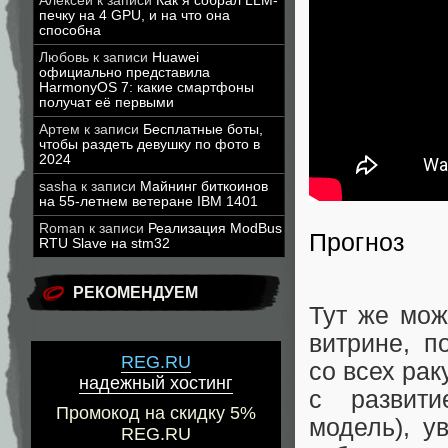
Алексей
к записи
Как я собрал LLM-
печку на 4 GPU, и на что она
способна
Любовь
к записи
Huawei
официально представила
HarmonyOS 7: какие смартфоны
получат её первыми
Артем
к записи
Бесплатные боты,
чтобы раздеть девушку по фото в
2024
sasha
к записи
Майнинг биткоинов
на 55-летнем ветеране IBM 1401
Roman
к записи
Реализация ModBus
Прогноз
RTU Slave на stm32
РЕКОМЕНДУЕМ
Тут же мож
витрине, п
REG.RU
со всех рак
надежный хостинг
с развити
Промокод на скидку 5%
модель), у
REG.RU