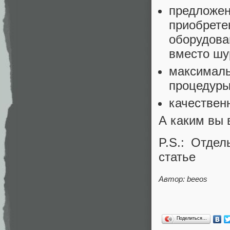
предложен
приобрете
оборудова
вместо шу
максималь
процедуры
качествен
А каким вы 
P.S.: Отде
статье
Автор: beeos
Поделиться…