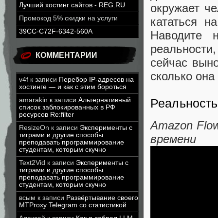
Лучший хостинг сайтов - REG.RU
окружает че
Промокод 5% скидки на услуги
кататься н
39CC-C72F-6342-560A
Наводите н
реальности
КОММЕНТАРИИ
сейчас выно
сколько она 
v4f
к записи
Перебор IP-адресов на
хостинге — и как с этим бороться
amarakin
к записи
Альтернативный
Реальность
список заблокированных в РФ
ресурсов Re:filter
Amazon Flo
ResizeOn
к записи
Эксперименты с
тиграми и другие способы
времени
преподавать программирование
студентам, которым скучно
Text2Vid
к записи
Эксперименты с
тиграми и другие способы
преподавать программирование
студентам, которым скучно
всым
к записи
Развёртывание своего
MTProxy Telegram со статистикой