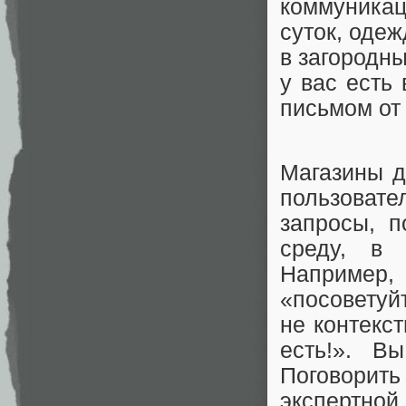
коммуникац
суток, одеж
в загородны
у вас есть
письмом от
Магазины д
пользова
запросы, 
среду, в
Наприме
«посоветуй
не контекс
есть!». В
Поговорит
экспертн