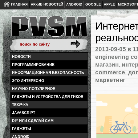
ГЛАВНАЯ
АРХИВ НОВОСТЕЙ
ANDROID
GOOGLE
APPLE
MICROSOF
Интернет
реально
2013-09-05
в 1
engineering co
НОВОСТИ
магазин
,
интер
ПРОГРАММИРОВАНИЕ
commerce
,
до
ИНФОРМАЦИОННАЯ БЕЗОПАСНОСТЬ
маркетинг
ЭТО ИНТЕРЕСНО
НАУЧНО-ПОПУЛЯРНОЕ
ГАДЖЕТЫ И УСТРОЙСТВА ДЛЯ ГИКОВ
ТЕКУЧКА
JAVASCRIPT
DIY ИЛИ СДЕЛАЙ САМ
ГАДЖЕТЫ
ANDROID