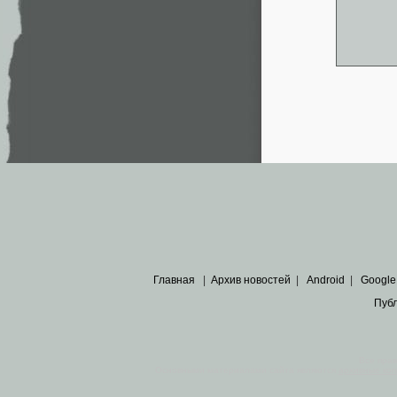
Главная
|
Архив новостей
|
Android
|
Google
Пуб
Все пра
Основными материалами сайта являются
архивные ко