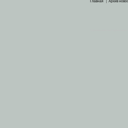
Главная
|
Архив ново
Основными материалами 