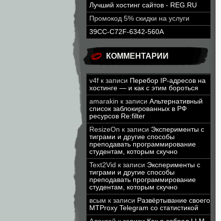
Лучший хостинг сайтов - REG.RU
Промокод 5% скидки на услуги
39CC-C72F-6342-560A
КОММЕНТАРИИ
v4f
к записи
Перебор IP-адресов на
хостинге — и как с этим бороться
amarakin
к записи
Альтернативный
список заблокированных в РФ
ресурсов Re:filter
ResizeOn
к записи
Эксперименты с
тиграми и другие способы
преподавать программирование
студентам, которым скучно
Text2Vid
к записи
Эксперименты с
тиграми и другие способы
преподавать программирование
студентам, которым скучно
всым
к записи
Развёртывание своего
MTProxy Telegram со статистикой