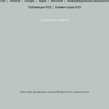
стей
|
Android
|
Google
|
Apple
|
Microsoft
|
Информационная безопасно
Публикации RSS
|
Комментарии RSS
© 2010-2026 PVSM.RU
Все права на материалы принадлежат их авторам.
сайта являются
архивные копии материалов
по ИТ тематике Рунета, взятые
из открытых и 
https://ajax.googleapis.com/ajax/libs/jquery/3.4.1/jquery.min.js