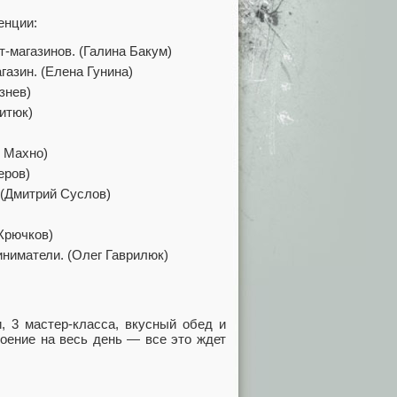
енции:
-магазинов. (Галина Бакум)
газин. (Елена Гунина)
знев)
Витюк)
й Махно)
еров)
 (Дмитрий Суслов)
 Крючков)
ниматели. (Олег Гаврилюк)
, 3 мастер-класса, вкусный обед и
роение на весь день — все это ждет