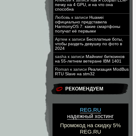
Алексей
к записи
Как я собрал LLM-
печку на 4 GPU, и на что она
способна
Любовь
к записи
Huawei
официально представила
HarmonyOS 7: какие смартфоны
получат её первыми
Артем
к записи
Бесплатные боты,
чтобы раздеть девушку по фото в
2024
sasha
к записи
Майнинг биткоинов
на 55-летнем ветеране IBM 1401
Roman
к записи
Реализация ModBus
RTU Slave на stm32
РЕКОМЕНДУЕМ
REG.RU
надежный хостинг
Промокод на скидку 5%
REG.RU