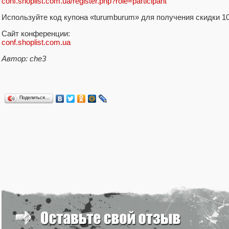
conf.shoplist.com.ua/register.php?role=participant
Используйте код купона «turumburum» для получения скидки 1
Сайт конференции:
conf.shoplist.com.ua
Автор: che3
Поделиться…