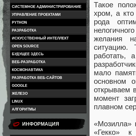
Такое поло
СИСТЕМНОЕ АДМИНИСТРИРОВАНИЕ
хром, а кто
УПРАВЛЕНИЕ ПРОЕКТАМИ
рода опти
PYTHON
нелогичного
РАЗРАБОТКА
желания н
ИСКУССТВЕННЫЙ ИНТЕЛЛЕКТ
ситуацию.
OPEN SOURCE
работать, 
БУДУЩЕЕ ЗДЕСЬ
ВЕБ-РАЗРАБОТКА
разработчи
КОСМОНАВТИКА
мало памят
РАЗРАБОТКА ВЕБ-САЙТОВ
основном о
GOOGLE
открываем в
ЖЕЛЕЗО
момент заг
LINUX
плавном сер
АЛГОРИТМЫ
«Мозилла» н
ИНФОРМАЦИЯ
«Гекко» к