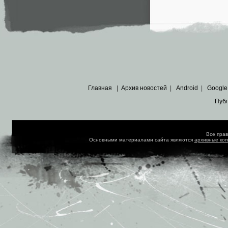
Главная
|
Архив новостей
|
Android
|
Google
Пуб
Все пра
Основными материалами сайта являются
архивные ко