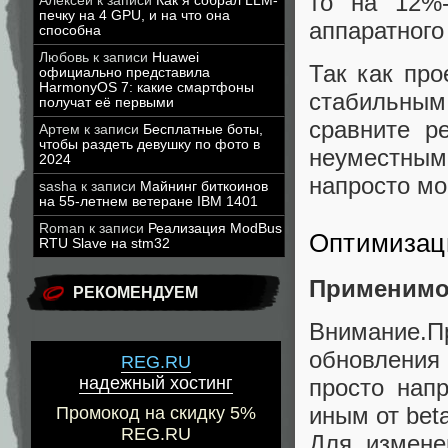
то на 12%-
Алексей
к записи
Как я собрал LLM-
печку на 4 GPU, и на что она
аппаратного 
способна
Любовь
к записи
Huawei
Так как про
официально представила
HarmonyOS 7: какие смартфоны
стабильны
получат её первыми
сравните р
Артем
к записи
Бесплатные боты,
чтобы раздеть девушку по фото в
неуместным
2024
напросто мо
sasha
к записи
Майнинг биткоинов
на 55-летнем ветеране IBM 1401
Roman
к записи
Реализация ModBus
Оптимизац
RTU Slave на stm32
Применимо 
РЕКОМЕНДУЕМ
Внимание.П
обновления 
REG.RU
надежный хостинг
просто напр
иным от bet
Промокод на скидку 5%
REG.RU
Для измене