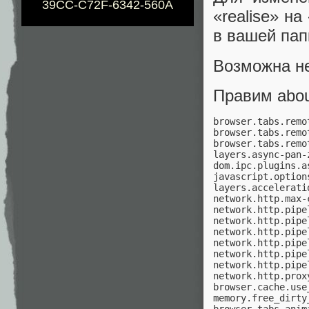
39CC-C72F-6342-560A
«realise» на
в вашей папк
Возможна не
Правим about
browser.tabs.remo
browser.tabs.remo
browser.tabs.remo
layers.async-pan-
dom.ipc.plugins.a
javascript.option
layers.accelerati
network.http.max-
network.http.pipe
network.http.pipe
network.http.pipe
network.http.pipe
network.http.pipe
network.http.pipe
network.http.prox
browser.cache.use
memory.free_dirty