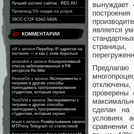
вынуждает 
Лучший хостинг сайтов - REG.RU
построени
Промокод 5% скидки на услуги
39CC-C72F-6342-560A
производи
является ум
КОММЕНТАРИИ
стандартн
страницы,
v4f
к записи
Перебор IP-адресов на
перегруженн
хостинге — и как с этим бороться
amarakin
к записи
Альтернативный
список заблокированных в РФ
Предлага
ресурсов Re:filter
многопроце
ResizeOn
к записи
Эксперименты с
отключены
тиграми и другие способы
преподавать программирование
проверены 
студентам, которым скучно
максимальн
Text2Vid
к записи
Эксперименты с
тиграми и другие способы
сделан на 
преподавать программирование
студентам, которым скучно
условиях а
всым
к записи
Развёртывание своего
сравнении 
MTProxy Telegram со статистикой