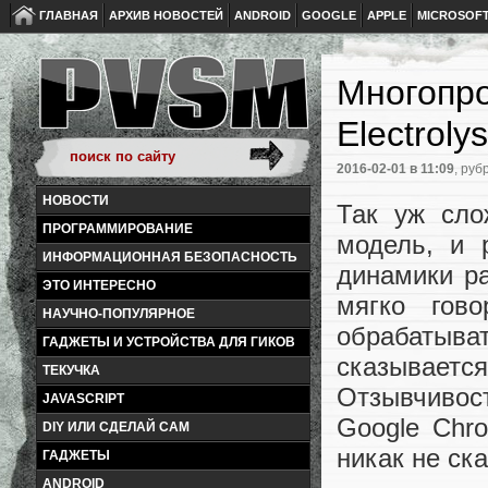
ГЛАВНАЯ
АРХИВ НОВОСТЕЙ
ANDROID
GOOGLE
APPLE
MICROSOF
Многопро
Electrolys
2016-02-01
в 11:09
, руб
НОВОСТИ
Так уж сло
ПРОГРАММИРОВАНИЕ
модель, и 
ИНФОРМАЦИОННАЯ БЕЗОПАСНОСТЬ
динамики ра
ЭТО ИНТЕРЕСНО
мягко гов
НАУЧНО-ПОПУЛЯРНОЕ
обрабатыв
ГАДЖЕТЫ И УСТРОЙСТВА ДЛЯ ГИКОВ
сказываетс
ТЕКУЧКА
Отзывчивост
JAVASCRIPT
Google Chr
DIY ИЛИ СДЕЛАЙ САМ
никак не ск
ГАДЖЕТЫ
ANDROID