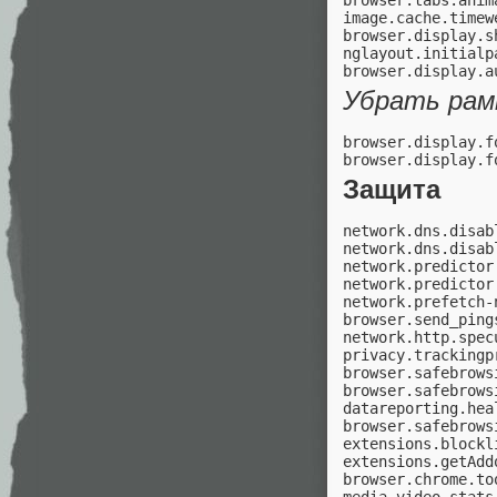
browser.tabs.anim
image.cache.timew
browser.display.s
nglayout.initialp
Убрать рамк
browser.display.f
Защита
network.dns.disab
network.dns.disab
network.predictor
network.predictor
network.prefetch-
browser.send_pings
network.http.spec
privacy.trackingp
browser.safebrows
browser.safebrows
datareporting.hea
browser.safebrows
extensions.blockl
extensions.getAdd
browser.chrome.to
media.video_stats