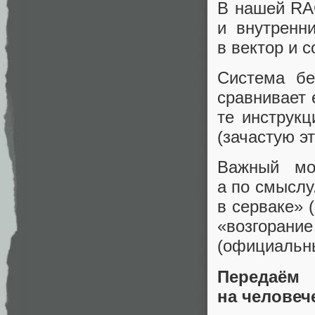
В нашей RA
и внутренн
в вектор и 
Система бе
сравнивает 
те инструкц
(зачастую э
Важный мо
а по смыслу
в серваке» 
«возгорани
(официальн
Передаё
на человеч