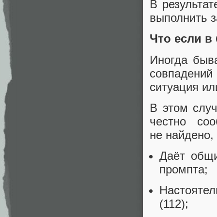
В результат
выполнить з
Что если в
Иногда быва
совпадений
ситуация и
В этом слу
честно соо
не найдено, 
Даёт общи
промпта;
Настоятел
(112);