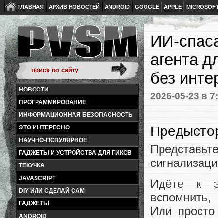
ГЛАВНАЯ
АРХИВ НОВОСТЕЙ
ANDROID
GOOGLE
APPLE
MICROSOF
ИИ‑спаса
агента д
без инте
НОВОСТИ
2026-05-23
в 7
ПРОГРАММИРОВАНИЕ
ИНФОРМАЦИОННАЯ БЕЗОПАСНОСТЬ
Предысто
ЭТО ИНТЕРЕСНО
НАУЧНО-ПОПУЛЯРНОЕ
Представ
ГАДЖЕТЫ И УСТРОЙСТВА ДЛЯ ГИКОВ
сигнализаци
ТЕКУЧКА
JAVASCRIPT
Идёте к э
DIY ИЛИ СДЕЛАЙ САМ
вспомнить,
ГАДЖЕТЫ
Или просто 
ANDROID