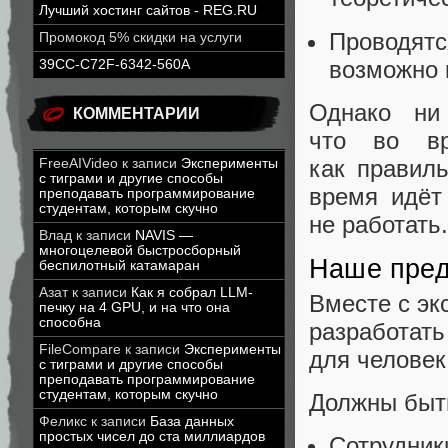
Лучший хостинг сайтов - REG.RU
Проводят
Промокод 5% скидки на услуги
возможно 
39CC-C72F-6342-560A
Однако ни
КОММЕНТАРИИ
что во вр
как правиль
FreeAIVideo
к записи
Эксперименты
с тиграми и другие способы
время идёт
преподавать программирование
студентам, которым скучно
не работать.
Влад
к записи
NAVIS —
многоцелевой быстросборный
Наше пред
беспилотный катамаран
Азат
к записи
Как я собрал LLM-
Вместе с э
печку на 4 GPU, и на что она
способна
разработ
FileCompare
к записи
Эксперименты
для человек
с тиграми и другие способы
преподавать программирование
студентам, которым скучно
Должны быт
Феликс
к записи
База данных
простых чисел до ста миллиардов
Сотрудни