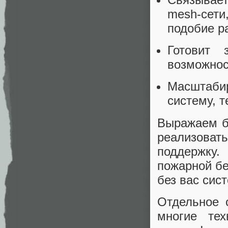
mesh‑сети
подобие р
Готовит 
возможнос
Масштаби
систему, т
Выражаем б
реализоват
поддержку
пожарной бе
без вас сис
Отдельное 
многие те