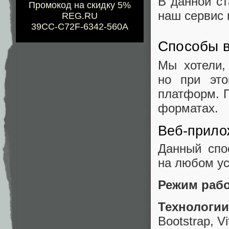
В данной ст
Промокод на скидку 5%
наш сервис 
REG.RU
39CC-C72F-6342-560A
Способы 
Мы хотели,
но при это
платформ. П
форматах.
Веб‑прило
Данный спо
на любом ус
Режим раб
Технологии
Bootstrap, Vi