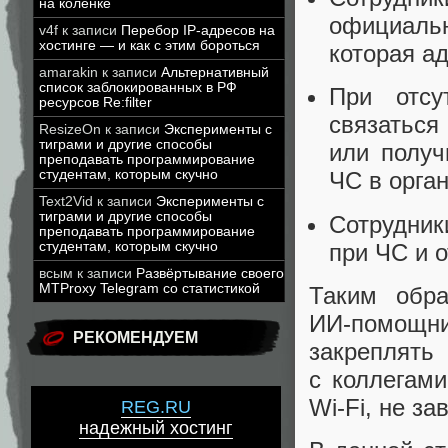
на коленке
официаль
v4f
к записи
Перебор IP-адресов на
хостинге — и как с этим бороться
которая а
amarakin
к записи
Альтернативный
список заблокированных в РФ
При отсу
ресурсов Re:filter
связатьс
ResizeOn
к записи
Эксперименты с
тиграми и другие способы
или получ
преподавать программирование
студентам, которым скучно
ЧС в орга
Text2Vid
к записи
Эксперименты с
тиграми и другие способы
Сотрудни
преподавать программирование
при ЧС и о
студентам, которым скучно
всым
к записи
Развёртывание своего
MTProxy Telegram со статистикой
Таким обра
ИИ‑помощн
РЕКОМЕНДУЕМ
закреплять
с коллегами
Wi‑Fi, не за
REG.RU
надежный хостинг