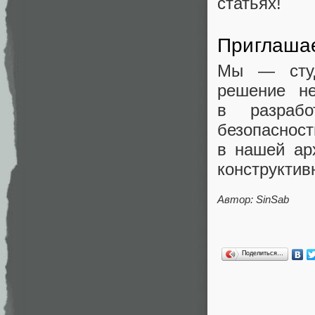
статьях!
Приглашае
Мы — студ
решение н
в разрабо
безопаснос
в нашей ар
конструктив
Автор:
SinSab
Поделиться…