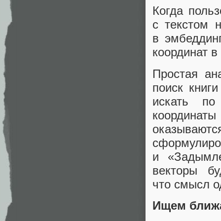
Когда польз
с текстом 
в эмбеддин
координат в
Простая ан
поиск книги
искать по
координат
оказываю
сформулиро
и «Задымл
векторы бу
что смысл о
Ищем ближ