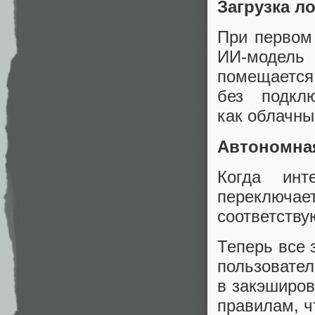
Загрузка л
При первом
ИИ‑модель 
помещает
без подкл
как облачны
Автономная
Когда инт
переключа
соответств
Теперь все 
пользовате
в закэширов
правилам, ч