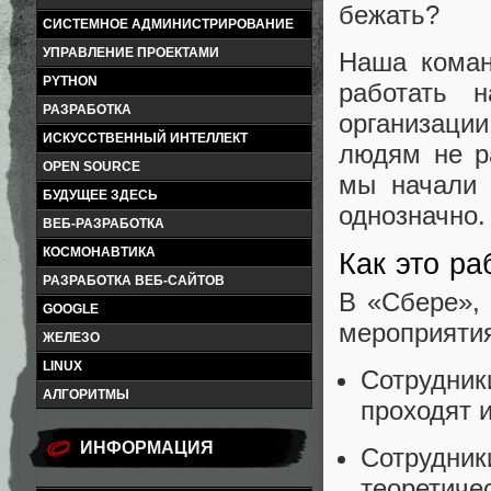
бежать?
СИСТЕМНОЕ АДМИНИСТРИРОВАНИЕ
УПРАВЛЕНИЕ ПРОЕКТАМИ
Наша коман
PYTHON
работать 
РАЗРАБОТКА
организаци
ИСКУССТВЕННЫЙ ИНТЕЛЛЕКТ
людям не р
OPEN SOURCE
мы начали 
БУДУЩЕЕ ЗДЕСЬ
однозначно.
ВЕБ-РАЗРАБОТКА
КОСМОНАВТИКА
Как это ра
РАЗРАБОТКА ВЕБ-САЙТОВ
В «Сбере», 
GOOGLE
мероприятия
ЖЕЛЕЗО
LINUX
Сотрудник
АЛГОРИТМЫ
проходят 
ИНФОРМАЦИЯ
Сотрудни
теоретиче