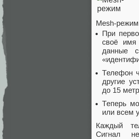
Mesh‑режим
При перво
своё имя 
данные с
«идентифи
Телефон ч
другие ус
до 15 мет
Теперь мо
или всем 
Каждый те
Сигнал н