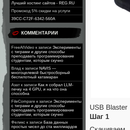
Лучший хостинг сайтов - REG.RU
Промокод 5% скидки на услуги
39CC-C72F-6342-560A
КОММЕНТАРИИ
FreeAIVideo
к записи
Эксперименты
с тиграми и другие способы
преподавать программирование
студентам, которым скучно
Влад
к записи
NAVIS —
многоцелевой быстросборный
беспилотный катамаран
Азат
к записи
Как я собрал LLM-
печку на 4 GPU, и на что она
способна
FileCompare
к записи
Эксперименты
USB Blaster
с тиграми и другие способы
преподавать программирование
студентам, которым скучно
Шаг 1
Феликс
к записи
База данных
простых чисел до ста миллиардов
Скачивае