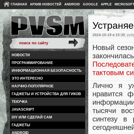
ГЛАВНАЯ
АРХИВ НОВОСТЕЙ
ANDROID
GOOGLE
APPLE
MICROSOF
Устраняе
2024-10-19
в 15:30
, руб
Новый сезо
закончил
НОВОСТИ
Последоват
ПРОГРАММИРОВАНИЕ
тактовым си
ИНФОРМАЦИОННАЯ БЕЗОПАСНОСТЬ
ЭТО ИНТЕРЕСНО
Лично я у
НАУЧНО-ПОПУЛЯРНОЕ
нравится ф
ГАДЖЕТЫ И УСТРОЙСТВА ДЛЯ ГИКОВ
информации
ТЕКУЧКА
тысячи вос
JAVASCRIPT
синтезу в
DIY ИЛИ СДЕЛАЙ САМ
ГАДЖЕТЫ
сегодняшн
ANDROID