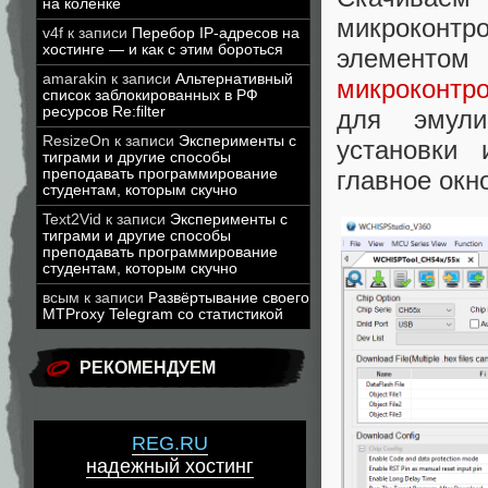
на коленке
микроконтр
v4f
к записи
Перебор IP-адресов на
хостинге — и как с этим бороться
элементом
amarakin
к записи
Альтернативный
микроконтр
список заблокированных в РФ
ресурсов Re:filter
для эмули
ResizeOn
к записи
Эксперименты с
установки 
тиграми и другие способы
главное окн
преподавать программирование
студентам, которым скучно
Text2Vid
к записи
Эксперименты с
тиграми и другие способы
преподавать программирование
студентам, которым скучно
всым
к записи
Развёртывание своего
MTProxy Telegram со статистикой
РЕКОМЕНДУЕМ
REG.RU
надежный хостинг