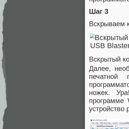
Шаг 3
Вскрываем к
Вскрытый ко
Далее, нео
печатной 
программат
ножек. Ур
программе 
устройство 