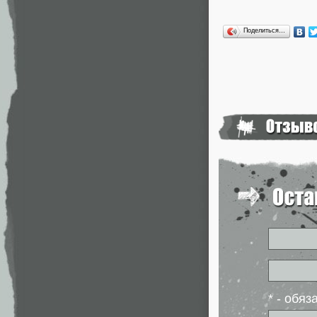
Поделиться…
* - обя