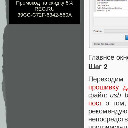
Промокод на скидку 5%
REG.RU
39CC-C72F-6342-560A
Главное ок
Шаг 2
Переходи
прошивку д
файл:
usb_b
пост
о том, 
рекоменд
непосредс
программато