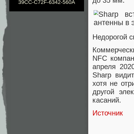
до 35 мм.
39CC-C72F-6342-560A
Недорогой 
Коммерческ
NFC компан
апреля 202
Sharp види
хотя не отр
другой эле
касаний.
Источник