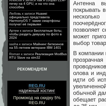
Алексей
к записи
Как я собрал LLM-
Антенна в
печку на 4 GPU, и на что она
способна
покрывать в
Любовь
к записи
Huawei
несколько
официально представила
HarmonyOS 7: какие смартфоны
поочерёдног
получат её первыми
позволяет с
Артем
к записи
Бесплатные боты,
чтобы раздеть девушку по фото в
может приго
2024
выбор товар
sasha
к записи
Майнинг биткоинов
на 55-летнем ветеране IBM 1401
В компании 
Roman
к записи
Реализация ModBus
RTU Slave на stm32
прозрачн
проводнико
РЕКОМЕНДУЕМ
олова и инд
идти об ис
увеличенн
REG.RU
надежный хостинг
обычной дал
Промокод на скидку 5%
обещает ра
REG.RU