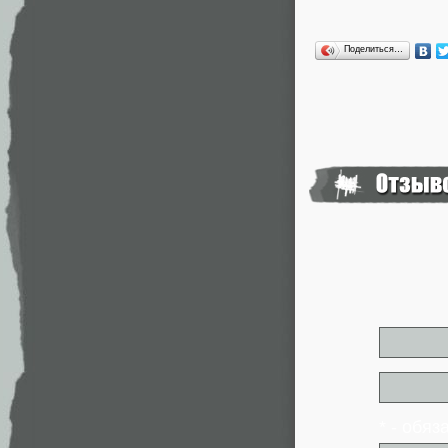
Поделиться…
* - обя