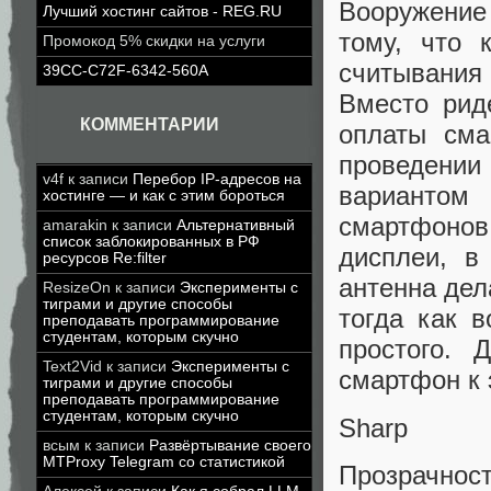
Вооружение
Лучший хостинг сайтов - REG.RU
тому, что 
Промокод 5% скидки на услуги
считывания
39CC-C72F-6342-560A
Вместо рид
КОММЕНТАРИИ
оплаты см
проведении
v4f
к записи
Перебор IP-адресов на
вариантом
хостинге — и как с этим бороться
смартфонов
amarakin
к записи
Альтернативный
список заблокированных в РФ
дисплеи, в
ресурсов Re:filter
антенна дел
ResizeOn
к записи
Эксперименты с
тиграми и другие способы
тогда как 
преподавать программирование
студентам, которым скучно
простого. 
Text2Vid
к записи
Эксперименты с
смартфон к 
тиграми и другие способы
преподавать программирование
студентам, которым скучно
Sharp
всым
к записи
Развёртывание своего
MTProxy Telegram со статистикой
Прозрачнос