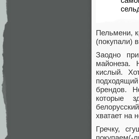
само
сель
Пельмени, 
(покупали) 
Заодно при
майонеза. 
кислый. Хо
подходящий 
брендов. Н
которые з
белорусски
хватает на 
Гречку, сг
покупаем(-