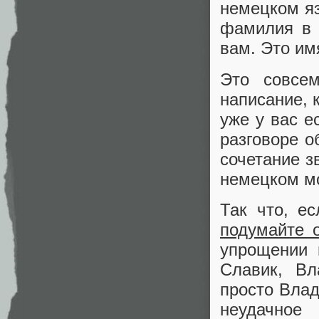
немецком яз
фамилия в 
вам. Это им
Это совсе
написание, 
уже у вас е
разговоре о
сочетание з
немецком мо
Так что, е
подумайте 
упрощении 
Славик, В
просто Влад
неудачное