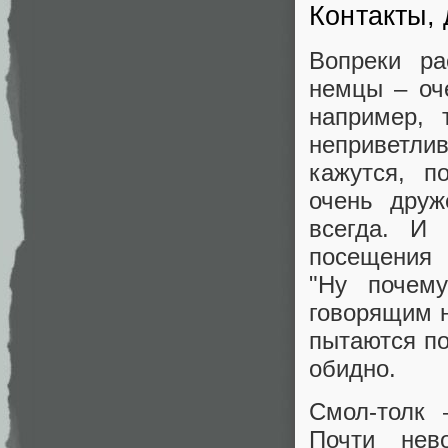
Контакты,
Вопреки ра
немцы – оч
например,
неприветли
кажутся, п
очень друж
всегда. И
посещения 
"Ну почему
говорящим н
пытаются по
обидно.
Смол-толк 
Почти нев