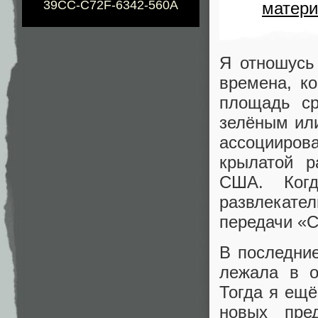
39CC-C72F-6342-560A
матери
Я отношусь
времена, к
площадь ср
зелёным или
ассоцииров
крылатой р
США. Когд
развлекате
передачи «
В последни
лежала в об
Тогда я ещё
новых пре