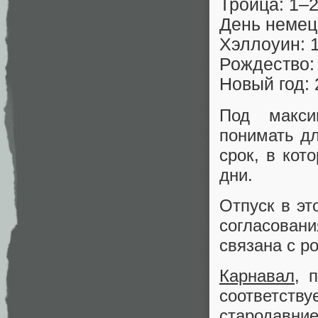
Троица: 1–2
День немецк
Хэллоуин: 1
Рождество:
Новый год: 
Под макси
понимать дл
срок, в кот
дни.
Отпуск в эт
согласовани
связана с р
Карнавал
, 
соответств
стародавн