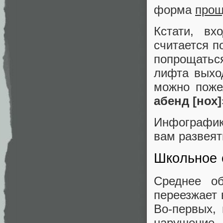
форма
прощ
Кстати, в
считается п
попрощатьс
лифта выхо
можно поже
абенд [нох]
Инфографика
вам развеят
Школьное 
Среднее об
переезжает 
Во-первых,
нарушен