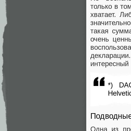
только в то
хватает. Ли
значительн
такая сумм
очень ценн
воспользова
деклараци
интересный 
*) DAC
Helveti
Подводные
Одна из пр