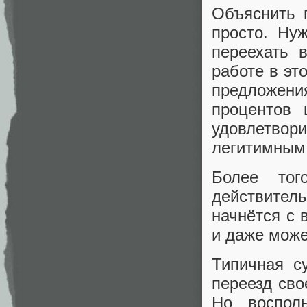
Объяснить 
просто. Ну
переехать 
работе в эт
предложени
процентов 
удовлетвор
легитимным
Более тог
действитель
начнётся с 
и даже може
Типичная с
переезд сво
Но воспол