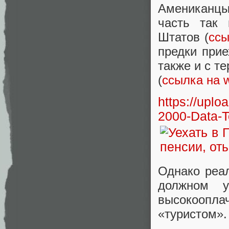
Амениканц
часть так 
Штатов (
ссы
предки прие
также и с т
(
ссылка на w
https://upl
2000-Data-T
Однако реал
должном 
высокоопла
«туристом».