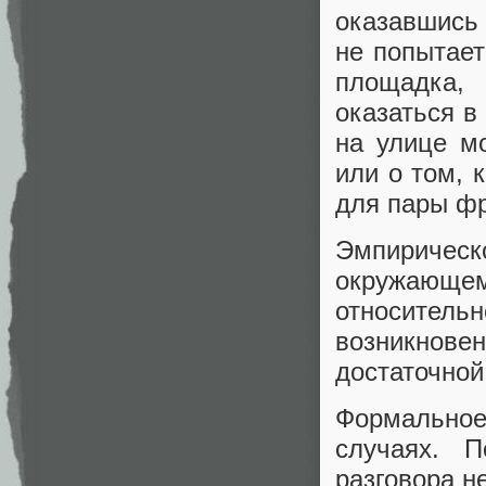
оказавшись
не попытает
площадка,
оказаться в
на улице мо
или о том, 
для пары фр
Эмпирическ
окружающем
относите
возникнов
достаточной
Формально
случаях. П
разговора н