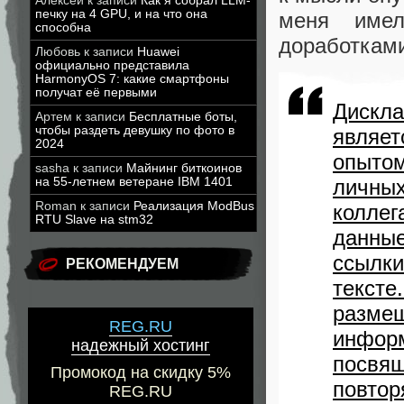
Алексей
к записи
Как я собрал LLM-
печку на 4 GPU, и на что она
меня име
способна
доработкам
Любовь
к записи
Huawei
официально представила
HarmonyOS 7: какие смартфоны
получат её первыми
Дискл
Артем
к записи
Бесплатные боты,
чтобы раздеть девушку по фото в
являе
2024
опытом
sasha
к записи
Майнинг биткоинов
личны
на 55-летнем ветеране IBM 1401
Roman
к записи
Реализация ModBus
колле
RTU Slave на stm32
данны
ссылк
РЕКОМЕНДУЕМ
текст
размещ
REG.RU
инфор
надежный хостинг
посвя
Промокод на скидку 5%
повто
REG.RU