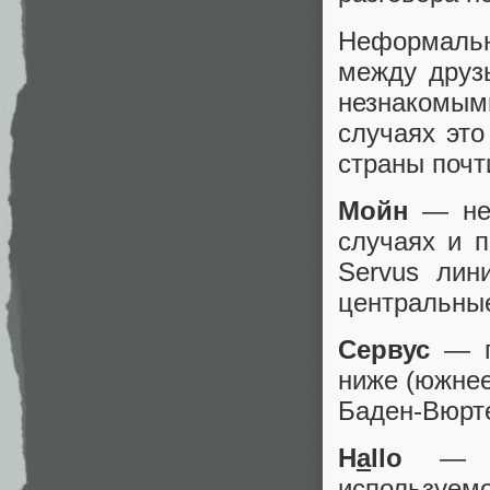
Неформал
между друз
незнакомым
случаях это
страны почт
Мойн
— не
случаях и 
Servus лин
центральны
Сервус
— п
ниже (южнее
Баден-Вюрте
H
a
llo
— у
использу