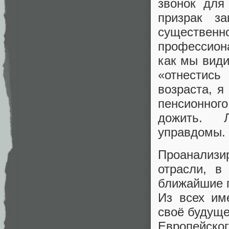
звонок для
призрак з
существен
профессиона
как мы види
«отнестис
возраста, я
пенсионного
дожить. 
управдомы.
Проанализи
отрасли, в
ближайшие г
Из всех им
своё будуще
Европейског