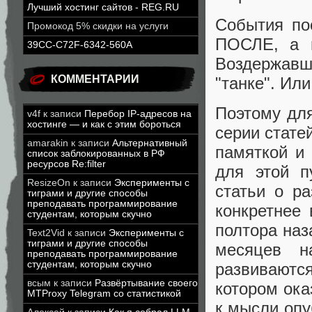
Лучший хостинг сайтов - REG.RU
События по
Промокод 5% скидки на услуги
ПОСЛЕ, а 
39CC-C72F-6342-560A
Воздержавши
КОММЕНТАРИИ
"танке". Или
Поэтому для
v4f
к записи
Перебор IP-адресов на
хостинге — и как с этим бороться
серии стате
amarakin
к записи
Альтернативный
памяткой и
список заблокированных в РФ
ресурсов Re:filter
для этой п
ResizeOn
к записи
Эксперименты с
статьи о р
тиграми и другие способы
преподавать программирование
конкретнее
студентам, которым скучно
полтора наз
Text2Vid
к записи
Эксперименты с
тиграми и другие способы
месяцев н
преподавать программирование
студентам, которым скучно
развиваются
всым
к записи
Развёртывание своего
котором ока
MTProxy Telegram со статистикой
к мысли опу