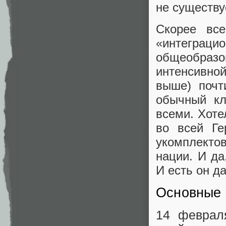
не существу
Скорее вс
«интеграци
общеобразо
интенсивно
выше) почт
обычный кл
всеми. Хоте
во всей Ге
укомплекто
нации. И да
И есть он д
Основные 
14 феврал