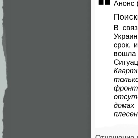
Анонс 
Поиск
В связ
Украи
срок, 
вошла
Ситуац
Кварт
только
фронт
отсут
домах
плесен
Отношение к