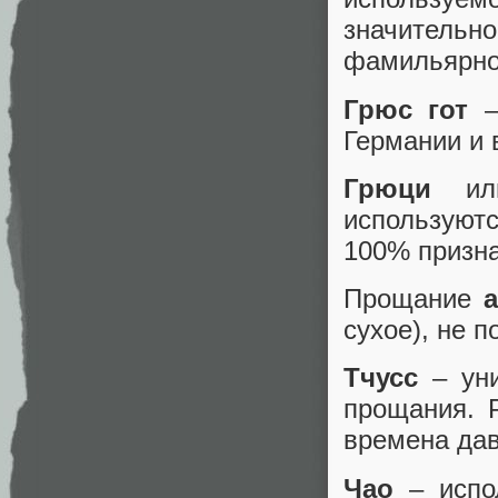
значитель
фамильярно
Грюс гот
—
Германии и 
Грюци
и
используютс
100% призн
Прощание
сухое), не 
Тчусс
– ун
прощания. 
времена да
Чао
– испо