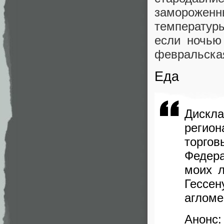
замороженны
температуры
если ночью
февральская
Еда
Дискл
регион
торго
Федера
моих 
Гессе
агломе
Анонс: