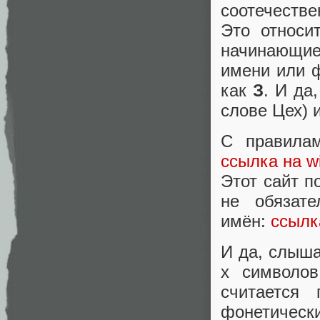
соотечестве
Это относи
начинающи
имени или 
как
З
. И да
слове Цех) и
С правилам
ссылка на wi
Этот сайт п
не обязате
имён:
ссылк
И да, слыша
х символо
считается
фонетически