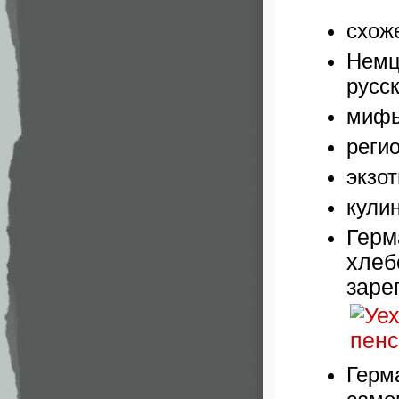
схож
Немц
русс
миф
реги
экзот
кули
Герм
хлеб
заре
Герм