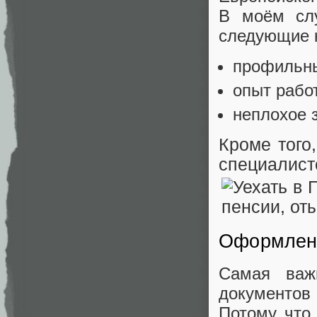
В моём слу
следующие 
профильн
опыт рабо
неплохое 
Кроме того
специалисто
Оформлени
Самая важ
документов
Потому что