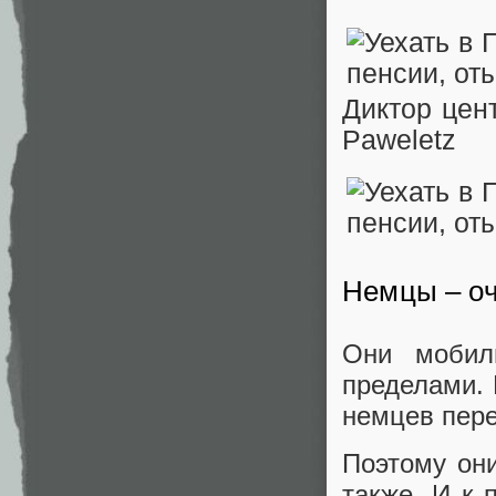
Диктор цен
Paweletz
Немцы – оч
Они мобил
пределами. 
немцев пер
Поэтому он
также. И к 