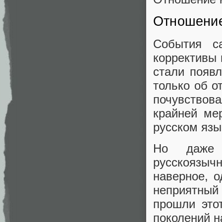
Отношение
События с
коррективы 
стали появл
только об о
почувствова
крайней ме
русском язы
Но даже 
русскоязычн
наверное, о
неприятный
прошли это
поколений н