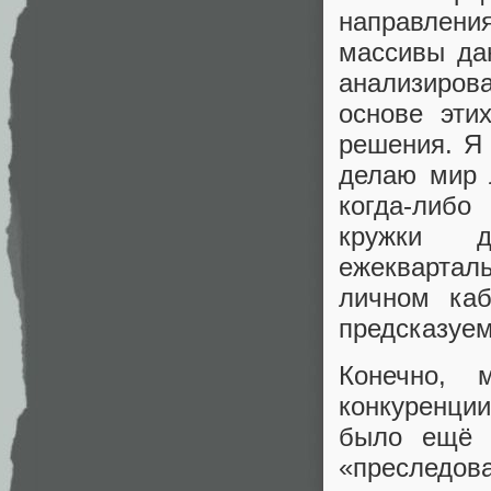
направлен
массивы да
анализирова
основе эти
решения. Я 
делаю мир 
когда-либо
кружки д
ежекварта
личном каб
предсказуем
Конечно, 
конкуренци
было ещё в
«преследов