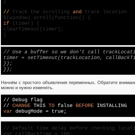
}
//
Track the scrolling
and
track location
$(
window
).scroll(function() {
if
(timer) {
clearTimeout(timer);
}
// Use a buffer so we don't call trackLocat
timer = setTimeout(trackLocation, callBackT
});
});
Начнём с простого объявления переменных. Обратите вниман
можно и нужно изменять.
// Debug flag
//
CHANGE
THIS
TO
false
BEFORE
INSTALLING
var
debugMode =
true
;
// Default time delay before checking locat
var callBackTime = 100;