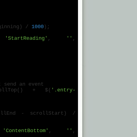
eginning) /
1000
);
,
'StartReading'
,
''
,
 send an event
rollTop() + $(
'.entry-
rollEnd - scrollStart) /
,
'ContentBottom'
,
''
,