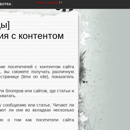
Select Language
▼
АБОТКА
цы]
я с контентом
вие посетителей с контентом сайта
я, вы сможете получать различную
ранице (time on site), показатель
я блогеров или сайтов, где статьи и
хватать.
 сообщению или статье. Читают ли
ают ли они во вкладках
несколько
ию о том как посетители сайта