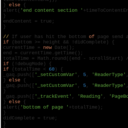
}
else
{
alert(
'end content section '
+timeToContentE
}
endContent =
true
;
}
//
If user has hit the bottom
of
page send a
if
(bottom >= height && !didComplete) {
currentTime =
new
Date();
end = currentTime.getTime();
totalTime = Math.round((end - scrollStart)
if
(!debugMode) {
if
(totalTime <
60
) {
_gaq.push([
'_setCustomVar'
,
5
,
'ReaderType'
}
else
{
_gaq.push([
'_setCustomVar'
,
5
,
'ReaderType'
}
_gaq.push([
'_trackEvent'
,
'Reading'
,
'PageB
}
else
{
alert(
'bottom of page '
+totalTime);
}
didComplete =
true
;
}