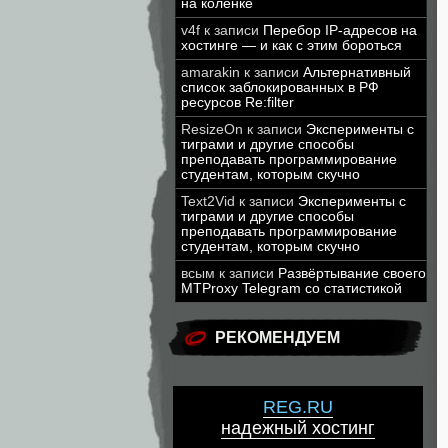
на коленке
v4f
к записи
Перебор IP-адресов на
хостинге — и как с этим бороться
amarakin
к записи
Альтернативный
список заблокированных в РФ
ресурсов Re:filter
ResizeOn
к записи
Эксперименты с
тиграми и другие способы
преподавать программирование
студентам, которым скучно
Text2Vid
к записи
Эксперименты с
тиграми и другие способы
преподавать программирование
студентам, которым скучно
всым
к записи
Развёртывание своего
MTProxy Telegram со статистикой
РЕКОМЕНДУЕМ
REG.RU
надежный хостинг