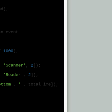
nd);
n event
 /
1000
);
,
'Scanner'
,
2
]);
,
'Reader'
,
2
]);
ottom'
,
''
, totalTime]);