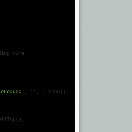
ding time
leLoaded'
,
''
, ,
true
]);
ollTop();