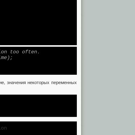
ion too often.
ime);
ие, значения некоторых переменных
ion