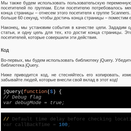
Мы также будем использовать пользовательскую переменную (
посетителей по группам. Если посетителю потребовалось м
конца страницы – отнесем этого посетителя к группе Scanners
больше 60 секунд, чтобы достичь конца страницы – поместим ег
Наконец, мы установим события в качестве цели. Зададим од
статьи, и одну цель для тех, кто достиг конца страницы. Э
посетителей, которые совершили эти действия.
Код
Во-первых, мы будем использовать библиотеку jQuery. Убедит
библиотека jQuery.
Ниже приводится код, не стесняйтесь его копировать, изм
забывайте людей, которые внесли свой вклад в этот код!
jQuery(
function
(
$
)
{
// Debug flag
var debugMode = true;
//
Default time delay before checking locat
var callBackTime =
100
;