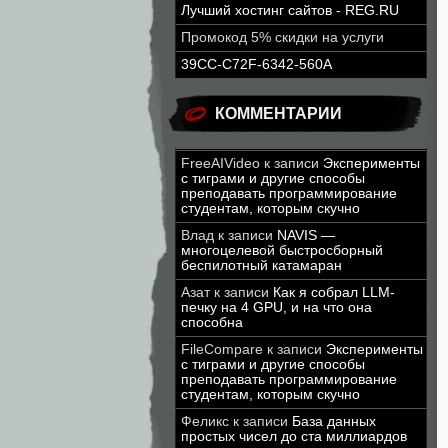
Лучший хостинг сайтов - REG.RU
Промокод 5% скидки на услуги
39CC-C72F-6342-560A
КОММЕНТАРИИ
FreeAIVideo
к записи
Эксперименты
с тиграми и другие способы
преподавать программирование
студентам, которым скучно
Влад
к записи
NAVIS —
многоцелевой быстросборный
беспилотный катамаран
Азат
к записи
Как я собрал LLM-
печку на 4 GPU, и на что она
способна
FileCompare
к записи
Эксперименты
с тиграми и другие способы
преподавать программирование
студентам, которым скучно
Феликс
к записи
База данных
простых чисел до ста миллиардов