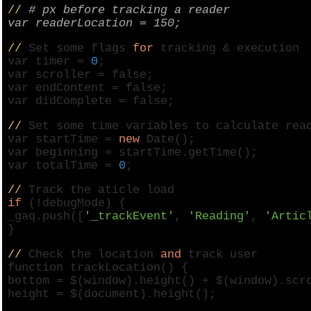
//
# px before tracking a reader
var readerLocation = 150;
//
Set some flags
for
tracking & execution
var timer =
0
;
var scroller =
false
;
var endContent =
false
;
var didComplete =
false
;
//
Set some time variables to calculate rea
var startTime =
new
Date();
var beginning = startTime.getTime();
var totalTime =
0
;
//
Track the aticle load
if
(!debugMode) {
_gaq.push([
'_trackEvent'
,
'Reading'
,
'Artic
}
//
Check the location
and
track user
function trackLocation() {
bottom = $(
window
).height() + $(
window
).scr
height = $(
document
).height();