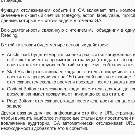
страницы.
Функция отслеживания событий в GA включает пять компоне
значение и скрытый счетчик (category, action, label, value, impl
данные, которые мы хотим видеть в отчетах GA.
Всю деятельность связанную с чтением мы объединим в одну 
Reading.
В этой категории будет четыре основных действия:
Article load: будет измерять сколько раз статья загружалась 
счётчик количества просмотров страницы (стандартный page
понять контекст других событий, которые мы собрались отс
Start Reading: отслеживает, когда посетитель прокручивает ст
посетитель прокручивает на 150 пикселей вниз по странице.
отслеживается сколько времени проходит после начала про
Content Bottom: отслеживает, когда посетитель доходит до к
времени занимает прокрутка от начала до конца статьи;
Page Bottom: отслеживает, когда посетитель достиг конца ст
заняло.
Другая важная для нас информация это title и URL страниц
чтобы выявить наиболее интересные статьи для посетителей и
вовлечение аудитории. GA автоматически отслеживает URL
необходимости добавлять это в события.