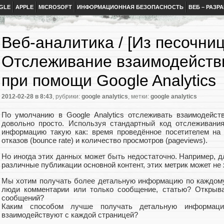
GLE
APPLE
MICROSOFT
ИНФОРМАЦИОННАЯ БЕЗОПАСНОСТЬ
ВЕБ – РАЗР
Веб-аналитика / [Из песочни
Отслеживание взаимодействи
при помощи Google Analytics
2012-02-28
в 8:43
, рубрики:
google analytics
, метки:
google analytics
По умолчанию в Google Analytics отслеживать взаимодейст
довольно просто. Используя стандартный код отслеживани
информацию такую как: время проведённое посетителем на ст
отказов (bounce rate) и количество просмотров (pageviews).
Но иногда этих данных может быть недостаточно. Например, дл
различные публикации основной контент, этих метрик может не 
Мы хотим получать более детальную информацию по каждому
люди комментарии или только сообщение, статью? Открыв
сообщений?
Каким способом лучше получать детальную информац
взаимодействуют с каждой страницей?