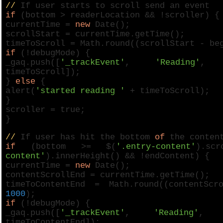
//
If user starts to scroll send an event
if
(bottom > readerLocation && !scroller) {
currentTime =
new
Date();
scrollStart = currentTime.getTime();
timeToScroll = Math.round((scrollStart - b
if
(!debugMode) {
_gaq.push([
'_trackEvent'
,
'Reading'
timeToScroll]);
}
else
{
alert(
'started reading '
+ timeToScroll);
}
scroller =
true
;
}
//
If user has hit the bottom
of
the content
if
(bottom >= $(
'.entry-content'
).sc
content'
).innerHeight() && !endContent) {
currentTime =
new
Date();
contentScrollEnd = currentTime.getTime();
timeToContentEnd = Math.round((contentSc
1000
);
if
(!debugMode) {
_gaq.push([
'_trackEvent'
,
'Reading'
timeToContentEnd]);