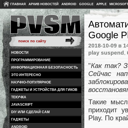
ГЛАВНАЯ
АРХИВ НОВОСТЕЙ
ANDROID
GOOGLE
APPLE
MICROSOF
Автомати
Google P
2018-10-09
в 1
play suspend
,
НОВОСТИ
ПРОГРАММИРОВАНИЕ
"
Как так? 
ИНФОРМАЦИОННАЯ БЕЗОПАСНОСТЬ
Сейчас на
ЭТО ИНТЕРЕСНО
заблокиро
НАУЧНО-ПОПУЛЯРНОЕ
восстанов
ГАДЖЕТЫ И УСТРОЙСТВА ДЛЯ ГИКОВ
ТЕКУЧКА
Такие мысл
JAVASCRIPT
приходит у
DIY ИЛИ СДЕЛАЙ САМ
Play. По кра
ГАДЖЕТЫ
ANDROID