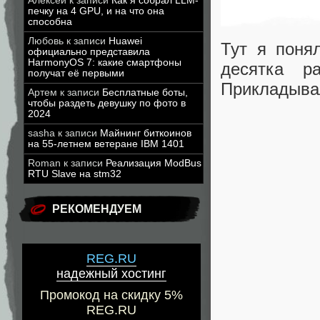
Алексей
к записи
Как я собрал LLM-
печку на 4 GPU, и на что она
способна
Любовь
к записи
Huawei
Тут я поня
официально представила
HarmonyOS 7: какие смартфоны
десятка р
получат её первыми
Прикладывал
Артем
к записи
Бесплатные боты,
чтобы раздеть девушку по фото в
2024
sasha
к записи
Майнинг биткоинов
на 55-летнем ветеране IBM 1401
Roman
к записи
Реализация ModBus
RTU Slave на stm32
РЕКОМЕНДУЕМ
REG.RU
надежный хостинг
Промокод на скидку 5%
REG.RU