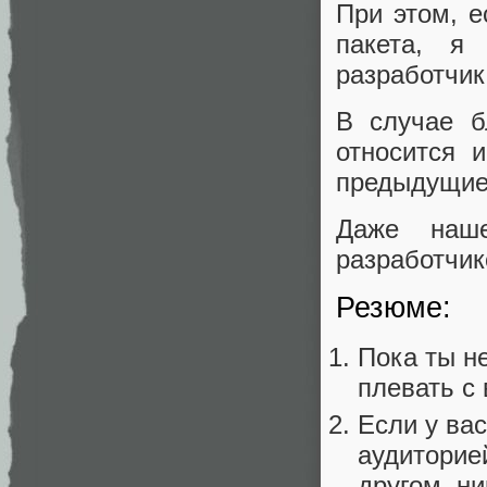
При этом, е
пакета, я
разработчик
В случае б
относится 
предыдущие
Даже наш
разработчик
Резюме:
Пока ты н
плевать с
Если у ва
аудиторие
другом, ни