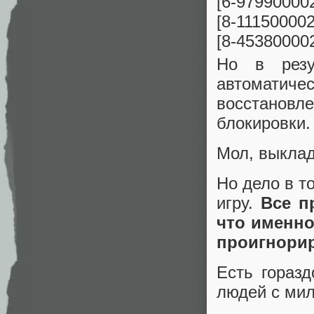
[6-97990000
[8-11150000
[8-45380000
Но в резу
автоматич
восстанов
блокировки.
Мол, выкла
Но дело в т
игру.
Все п
что именно
проигнори
Есть гораз
людей с мил