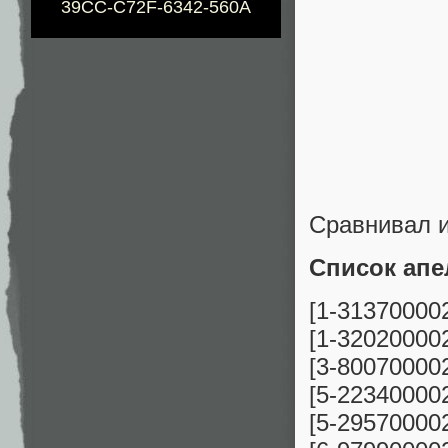
39CC-C72F-6342-560A
Сравнивал и
Список апе
[1-31370000
[1-32020000
[3-80070000
[5-22340000
[5-29570000