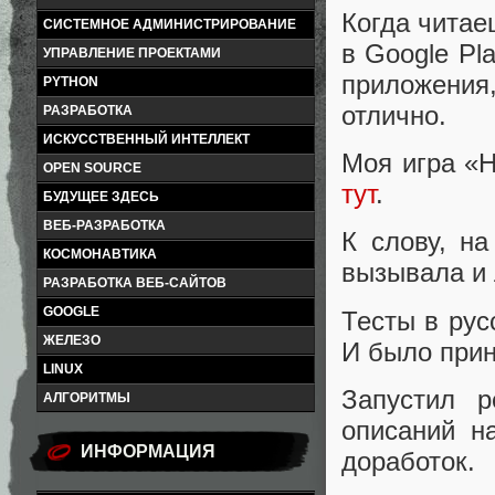
Когда читае
СИСТЕМНОЕ АДМИНИСТРИРОВАНИЕ
в Google Pl
УПРАВЛЕНИЕ ПРОЕКТАМИ
приложения
PYTHON
отлично.
РАЗРАБОТКА
ИСКУССТВЕННЫЙ ИНТЕЛЛЕКТ
Моя игра «H
OPEN SOURCE
тут
.
БУДУЩЕЕ ЗДЕСЬ
ВЕБ-РАЗРАБОТКА
К слову, н
КОСМОНАВТИКА
вызывала и 
РАЗРАБОТКА ВЕБ-САЙТОВ
GOOGLE
Тесты в рус
ЖЕЛЕЗО
И было при
LINUX
Запустил р
АЛГОРИТМЫ
описаний н
ИНФОРМАЦИЯ
доработок.