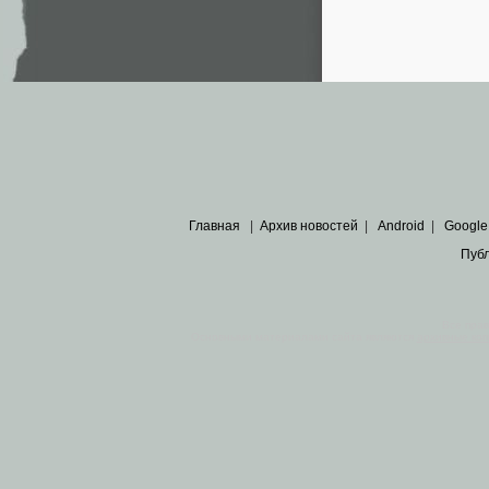
Главная
|
Архив новостей
|
Android
|
Google
Пуб
Все пра
Основными материалами сайта являются
архивные ко