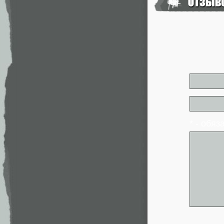
* - обя