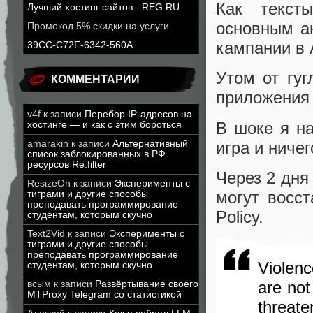
Как текст
Лучший хостинг сайтов - REG.RU
основным а
Промокод 5% скидки на услуги
кампании в
39CC-C72F-6342-560A
Утом от гу
КОММЕНТАРИИ
приложения «
v4f
к записи
Перебор IP-адресов на
В шоке я на
хостинге — и как с этим бороться
игра и ниче
amarakin
к записи
Альтернативный
список заблокированных в РФ
ресурсов Re:filter
Через 2 дня
ResizeOn
к записи
Эксперименты с
могут восст
тиграми и другие способы
преподавать программирование
Policy.
студентам, которым скучно
Text2Vid
к записи
Эксперименты с
тиграми и другие способы
преподавать программирование
Violenc
студентам, которым скучно
are not
всым
к записи
Развёртывание своего
MTProxy Telegram со статистикой
threate