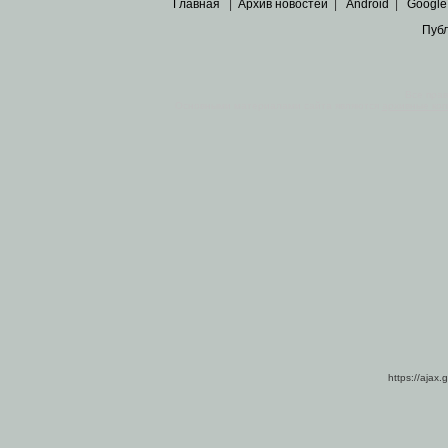
Главная
|
Архив новостей
|
Android
|
Google
Пуб
Все пра
Основными материалами сайта являются
архивные ко
https://ajax.