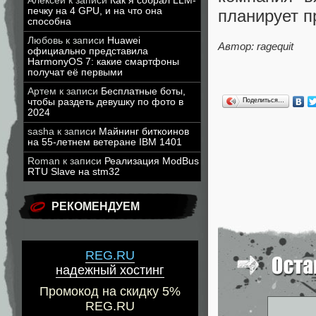
Алексей
к записи
Как я собрал LLM-
печку на 4 GPU, и на что она
планирует п
способна
Любовь
к записи
Huawei
Автор: ragequit
официально представила
HarmonyOS 7: какие смартфоны
получат её первыми
Артем
к записи
Бесплатные боты,
Поделиться…
чтобы раздеть девушку по фото в
2024
sasha
к записи
Майнинг биткоинов
на 55-летнем ветеране IBM 1401
Roman
к записи
Реализация ModBus
RTU Slave на stm32
РЕКОМЕНДУЕМ
REG.RU
надежный хостинг
Промокод на скидку 5%
REG.RU