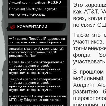
Лучший хостинг сайтов - REG.RU
Это хорошая
Промокод 5% скидки на услуги
как AT&T, V
39CC-C72F-6342-560A
всех, когда
по связи СШ
КОММЕНТАРИИ
Также это 
v4f
к записи
Перебор IP-адресов на
участников
хостинге — и как с этим бороться
топ-менедже
amarakin
к записи
Альтернативный
список заблокированных в РФ
фонда Soc
ресурсов Re:filter
участвовать 
ResizeOn
к записи
Эксперименты с
тиграми и другие способы
преподавать программирование
В прошлом 
студентам, которым скучно
мобильный 
Text2Vid
к записи
Эксперименты с
тиграми и другие способы
Холдинг Alp
преподавать программирование
студентам, которым скучно
развитию б
всым
к записи
Развёртывание своего
широкополо
MTProxy Telegram со статистикой
компания в