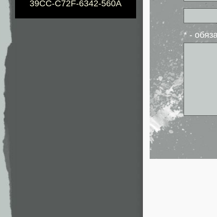
39CC-C72F-6342-560A
* - обя