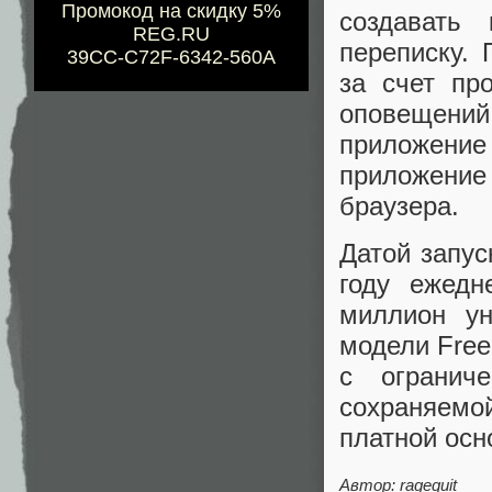
Промокод на скидку 5%
создавать
REG.RU
переписку.
39CC-C72F-6342-560A
за счет пр
оповещени
приложени
приложение
браузера.
Датой запус
году ежедн
миллион ун
модели Free
с огранич
сохраняемой
платной осн
Автор: ragequit