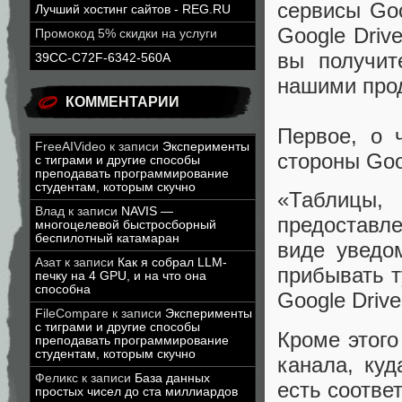
сервисы Go
Лучший хостинг сайтов - REG.RU
Google Driv
Промокод 5% скидки на услуги
вы получит
39CC-C72F-6342-560A
нашими про
КОММЕНТАРИИ
Первое, о 
FreeAIVideo
к записи
Эксперименты
стороны Goo
с тиграми и другие способы
преподавать программирование
студентам, которым скучно
«Таблицы,
Влад
к записи
NAVIS —
предоставл
многоцелевой быстросборный
беспилотный катамаран
виде уведо
Азат
к записи
Как я собрал LLM-
прибывать т
печку на 4 GPU, и на что она
способна
Google Drive
FileCompare
к записи
Эксперименты
с тиграми и другие способы
Кроме этого
преподавать программирование
студентам, которым скучно
канала, ку
Феликс
к записи
База данных
есть соотве
простых чисел до ста миллиардов