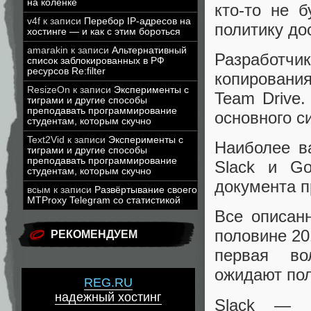
на коленке
кто-то не 
v4f
к записи
Перебор IP-адресов на
политику до
хостинге — и как с этим бороться
amarakin
к записи
Альтернативный
Разработчи
список заблокированных в РФ
ресурсов Re:filter
копирования
ResizeOn
к записи
Эксперименты с
Team Drive.
тиграми и другие способы
преподавать программирование
основного с
студентам, которым скучно
Text2Vid
к записи
Эксперименты с
Наиболее в
тиграми и другие способы
преподавать программирование
Slack и Go
студентам, которым скучно
документа п
всым
к записи
Развёртывание своего
MTProxy Telegram со статистикой
Все описан
половине 20
РЕКОМЕНДУЕМ
первая во
ожидают пол
REG.RU
надежный хостинг
Slack — к